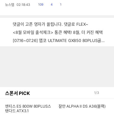
읽
공
댓
뉴스탭
02:18:43
109
4
1
음
감
글
댓글이 고픈 영자가 올립니다. 댓글로 FLEX~
<8월 모바일 출석체크> 통큰 혜택! 8월, 더 커진 혜택
[07.16~07.26] 앱코 ULTIMATE GX850 80PLUS골드 풀모듈러 ATX3.0 블랙
스폰서 PICK
1
/
3
엔티스 ES 800W 80PLUS스
잘만 ALPHA II DS A36(블랙)
탠다드 ATX3.1