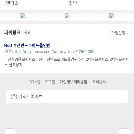
엔티스
잘만
파워링크
가입신청
광고
No.1 부산안드로이드올인원
https://map.naver.com/p/entry/place/12864065
광고
부산차량용블랙박스추천 부산안드로이드올인원추천 2채널블랙박스 3채널블랙박
스 설치장착
PC버전
로그인
개인정보처리방침
고객센터
(주) 커넥트웨이브