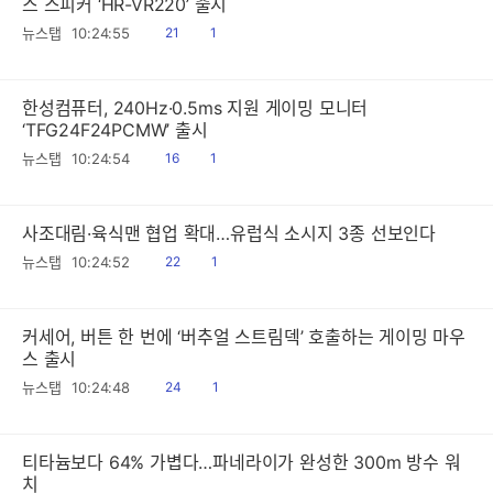
스 스피커 ‘HR-VR220’ 출시
읽
공
뉴스탭
10:24:55
21
1
음
감
한성컴퓨터, 240Hz·0.5ms 지원 게이밍 모니터
‘TFG24F24PCMW’ 출시
읽
공
뉴스탭
10:24:54
16
1
음
감
사조대림·육식맨 협업 확대…유럽식 소시지 3종 선보인다
읽
공
뉴스탭
10:24:52
22
1
음
감
커세어, 버튼 한 번에 ‘버추얼 스트림덱’ 호출하는 게이밍 마우
스 출시
읽
공
뉴스탭
10:24:48
24
1
음
감
티타늄보다 64% 가볍다…파네라이가 완성한 300m 방수 워
치