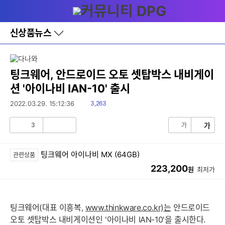
다
메뉴
나
와
홈
신상품뉴스
바
로
가
기
레
팅크웨어, 안드로이드 오토 셋탑박스 내비게이
이
션 '아이나비 IAN-10' 출시
어
창
읽
2022.03.29. 15:12:36
3,263
토
음
글
3
가
가
공
비
감
공
감
팅크웨어 아이나비 MX (64GB)
관련상품
223,200
원
최저가
팅크웨어(대표 이흥복,
www.thinkware.co.kr)는
안드로이드
오토 셋탑박스 내비게이션인 '아이나비 IAN-10'을 출시한다.