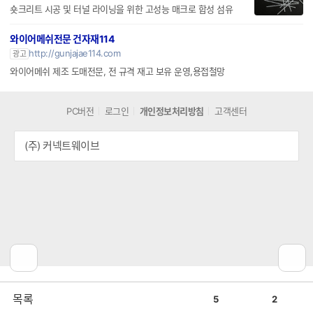
폴리매크로 합성 섬유
https://blog.naver.com/nexflo
광고
숏크리트 시공 및 터널 라이닝을 위한 고성능 매크로 합성 섬유
와이어메쉬전문 건자재114
http://gunjajae114.com
광고
와이어메쉬 제조 도매전문, 전 규격 재고 보유 운영,용접철망
PC버전
로그인
개인정보처리방침
고객센터
(주) 커넥트웨이브
공
비
목록
5
2
감
공