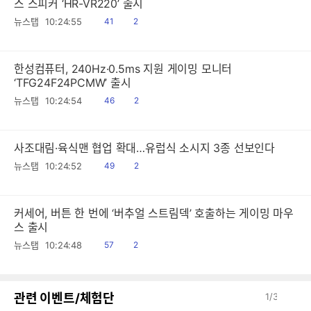
스 스피커 ‘HR-VR220’ 출시
읽
공
뉴스탭
10:24:55
41
2
음
감
한성컴퓨터, 240Hz·0.5ms 지원 게이밍 모니터
‘TFG24F24PCMW’ 출시
읽
공
뉴스탭
10:24:54
46
2
음
감
사조대림·육식맨 협업 확대…유럽식 소시지 3종 선보인다
읽
공
뉴스탭
10:24:52
49
2
음
감
커세어, 버튼 한 번에 ‘버추얼 스트림덱’ 호출하는 게이밍 마우
스 출시
읽
공
뉴스탭
10:24:48
57
2
음
감
이
다
관련 이벤트/체험단
1
/
3
전
음