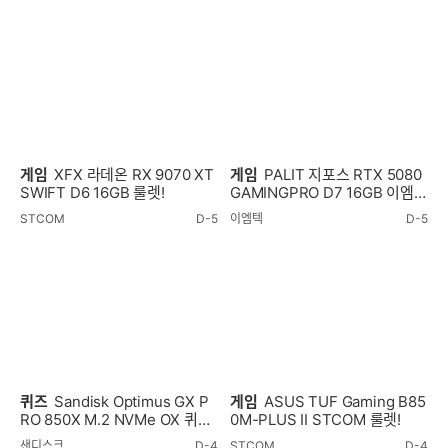
게임
XFX 라데온 RX 9070 XT
게임
PALIT 지포스 RTX 5080
SWIFT D6 16GB 룰렛!
GAMINGPRO D7 16GB 이엠텍
룰렛!
STCOM
D-5
이엠텍
D-5
퀴즈
Sandisk Optimus GX P
게임
ASUS TUF Gaming B85
RO 850X M.2 NVMe OX 퀴즈
0M-PLUS II STCOM 룰렛!
이벤트!
샌디스크
D-4
STCOM
D-4