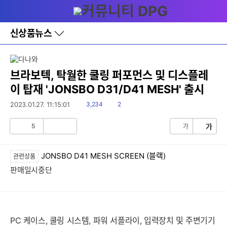
다
메뉴
나
와
홈
신상품뉴스
바
로
가
기
레
브라보텍, 탁월한 쿨링 퍼포먼스 및 디스플레
이
이 탑재 'JONSBO D31/D41 MESH' 출시
어
창
읽
댓
2023.01.27. 11:15:01
3,234
2
토
음
글
글
5
가
가
공
비
감
공
감
JONSBO D41 MESH SCREEN (블랙)
관련상품
판매일시중단
PC 케이스, 쿨링 시스템, 파워 서플라이, 입력장치 및 주변기기