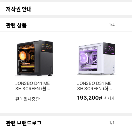
저작권 안내
관련 상품
1
/
4
JONSBO D41 ME
JONSBO D31 ME
SH SCREEN (블
SH SCREEN (화이
랙)
트)
193,200
원
최저가
판매일시중단
관련 브랜드로그
1
/
1