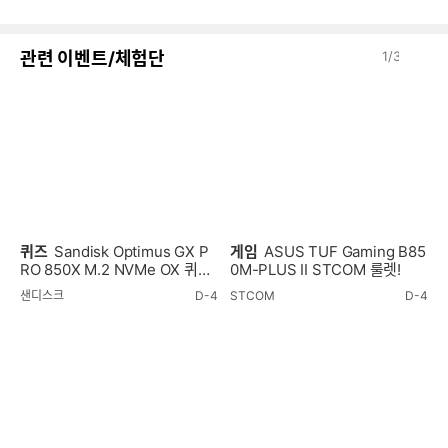
음
감
이
다
관련 이벤트/체험단
1
/
3
전
음
퀴즈
Sandisk Optimus GX P
게임
ASUS TUF Gaming B85
RO 850X M.2 NVMe OX 퀴즈
0M-PLUS II STCOM 룰렛!
이벤트!
샌디스크
D-4
STCOM
D-4