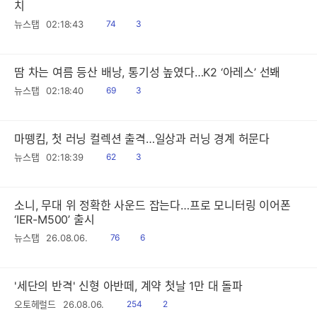
치
읽
공
뉴스탭
02:18:43
74
3
음
감
땀 차는 여름 등산 배낭, 통기성 높였다…K2 ‘아레스’ 선봬
읽
공
뉴스탭
02:18:40
69
3
음
감
마뗑킴, 첫 러닝 컬렉션 출격…일상과 러닝 경계 허문다
읽
공
뉴스탭
02:18:39
62
3
음
감
소니, 무대 위 정확한 사운드 잡는다…프로 모니터링 이어폰
‘IER-M500’ 출시
읽
공
뉴스탭
26.08.06.
76
6
음
감
'세단의 반격' 신형 아반떼, 계약 첫날 1만 대 돌파
읽
공
오토헤럴드
26.08.06.
254
2