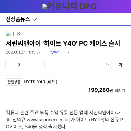
다
메뉴
나
와
홈
신상품뉴스
바
로
가
기
레
서린씨앤아이 '하이트 Y40' PC 케이스 출시
이
어
읽
댓
2023.01.27. 11:15:57
2,842
2
창
음
글
토
3
가
가
글
공
비
감
공
감
HYTE Y40 (레드)
관련상품
199,280
원
최저가
컴퓨터 관련 주요 부품 수입 유통 전문 업체 서린씨앤아이(대
표: 전덕규
www.seorincni.co.kr)가
하이트(HYTE)의 신규 P
C케이스, Y40을 정식 출시했다.