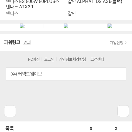
엔티스 ES 800W 80PLUS스
잘만 ALPHA II DS A36(블랙)
탠다드 ATX3.1
엔티스
잘만
파워링크
가입신청
광고
PC버전
로그인
개인정보처리방침
고객센터
(주) 커넥트웨이브
공
비
목록
3
2
감
공