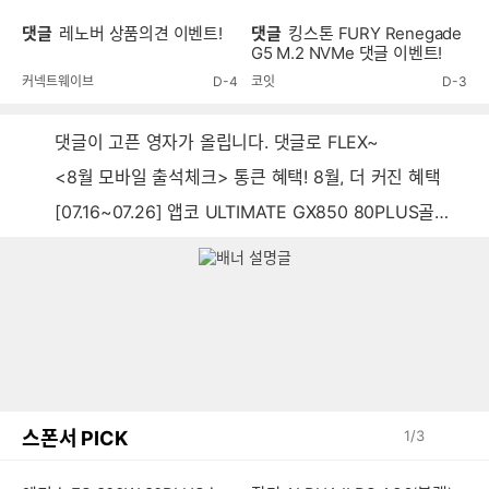
댓글
레노버 상품의견 이벤트!
댓글
킹스톤 FURY Renegade
G5 M.2 NVMe 댓글 이벤트!
커넥트웨이브
D-4
코잇
D-3
댓글이 고픈 영자가 올립니다. 댓글로 FLEX~
<8월 모바일 출석체크> 통큰 혜택! 8월, 더 커진 혜택
[07.16~07.26] 앱코 ULTIMATE GX850 80PLUS골드 풀모듈러 ATX3.0 블랙
스폰서 PICK
1
/
3