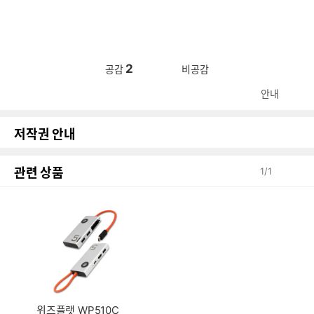
2
공감
비공감
안내
저작권 안내
관련 상품
1
/
1
위즈플랫 WP510C