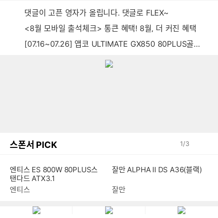
댓글이 고픈 영자가 올립니다. 댓글로 FLEX~
<8월 모바일 출석체크> 통큰 혜택! 8월, 더 커진 혜택
[07.16~07.26] 앱코 ULTIMATE GX850 80PLUS골드 풀모듈러 ATX3.0 블랙
스폰서 PICK
1
/
3
잘만 ALPHA II DS A36(블랙)
엔티스 ES 800W 80PLUS스
탠다드 ATX3.1
잘만
엔티스