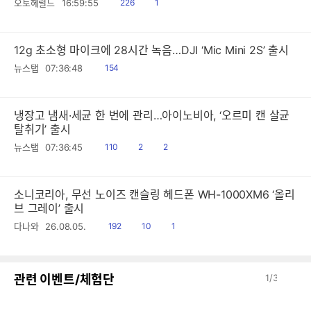
읽
공
오토헤럴드
16:59:55
226
1
음
감
12g 초소형 마이크에 28시간 녹음…DJI ‘Mic Mini 2S’ 출시
읽
뉴스탭
07:36:48
154
음
냉장고 냄새·세균 한 번에 관리…아이노비아, ‘오르미 캔 살균
탈취기’ 출시
읽
공
댓
뉴스탭
07:36:45
110
2
2
음
감
글
소니코리아, 무선 노이즈 캔슬링 헤드폰 WH-1000XM6 ‘올리
브 그레이’ 출시
읽
공
댓
다나와
26.08.05.
192
10
1
음
감
글
이
다
관련 이벤트/체험단
1
/
3
전
음