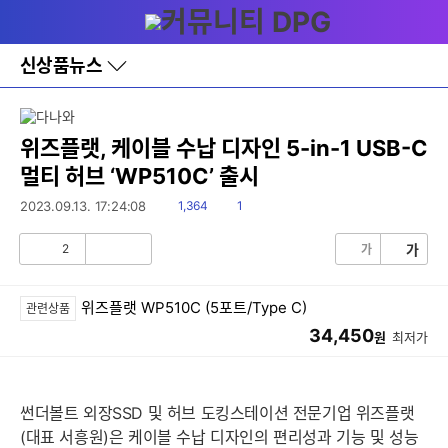
다
메뉴
나
와
홈
신상품뉴스
바
로
가
기
레
위즈플랫, 케이블 수납 디자인 5-in-1 USB-C
이
멀티 허브 ‘WP510C’ 출시
어
창
읽
댓
2023.09.13. 17:24:08
1,364
1
토
음
글
글
2
가
가
공
비
감
공
감
위즈플랫 WP510C (5포트/Type C)
관련상품
34,450
원
최저가
썬더볼트 외장SSD 및 허브 도킹스테이션 전문기업 위즈플랫
(대표 서흥원)은 케이블 수납 디자인의 편리성과 기능 및 성능