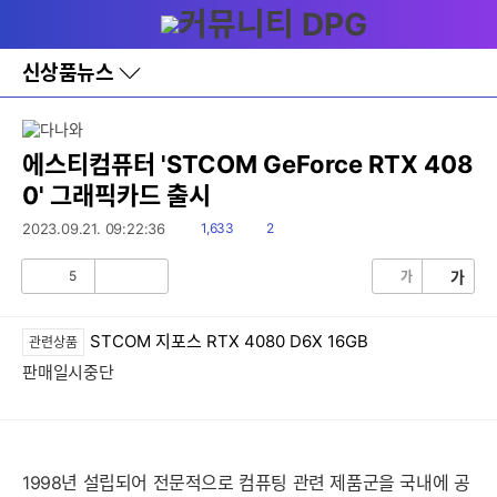
다
메뉴
나
와
홈
신상품뉴스
바
로
가
기
레
에스티컴퓨터 'STCOM GeForce RTX 408
이
0' 그래픽카드 출시
어
창
읽
댓
2023.09.21. 09:22:36
1,633
2
토
음
글
글
5
가
가
공
비
감
공
감
STCOM 지포스 RTX 4080 D6X 16GB
관련상품
판매일시중단
1998년 설립되어 전문적으로 컴퓨팅 관련 제품군을 국내에 공