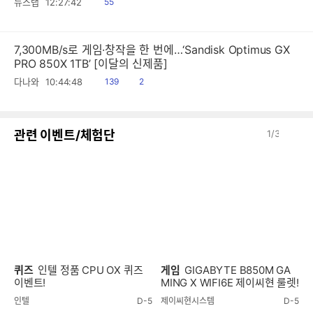
읽
뉴스탭
12:27:42
55
음
7,300MB/s로 게임·창작을 한 번에…‘Sandisk Optimus GX
PRO 850X 1TB’ [이달의 신제품]
읽
공
다나와
10:44:48
139
2
음
감
이
다
관련 이벤트/체험단
1
/
3
전
음
퀴즈
인텔 정품 CPU OX 퀴즈
게임
GIGABYTE B850M GA
이벤트!
MING X WIFI6E 제이씨현 룰렛!
인텔
D-5
제이씨현시스템
D-5