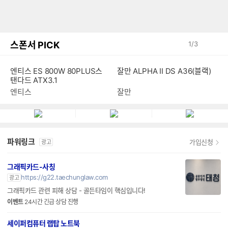
스폰서 PICK
1
/
3
엔티스 ES 800W 80PLUS스
잘만 ALPHA II DS A36(블랙)
탠다드 ATX3.1
엔티스
잘만
파워링크
가입신청
광고
그래픽카드-사칭
https://g22.taechunglaw.com
광고
그래픽카드 관련 피해 상담 - 골든타임이 핵심입니다!
이벤트
24시간 긴급 상담 진행
세이퍼컴퓨터 랩탑 노트북