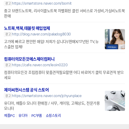
https://smartstore.naver.com/bornit
광고
중고 브랜드노트북, 리사이클노트북 차별화된 클린 서비스로 가성비,가심비노트북
판매
노트북,맥북,태블릿 매입업체
http://blog.naver.com/paladog8030
광고
고가에 빠르고 편안한 매입! 저희가 삽니다!/판매X/17년된 TV,뉴
스출현 업체!
컴퓨터의모든것에스제이컴퍼니
https://cafe.naver.com/leoin0220
광고
컴퓨터의모든것 조립컴퓨터 맞춤견적필요할땐 어디 바로여기 클릭 무료견적 받으
세요
제이씨현시스템 공식 스토어
https://smartstore.naver.com/jchyunplace
광고
유디아, 배틀G 모니터 판매점 / 사무, 게이밍, 고해상도, 전문가용
모니터
제플PC
유디아
PC부품
쇼핑스토리