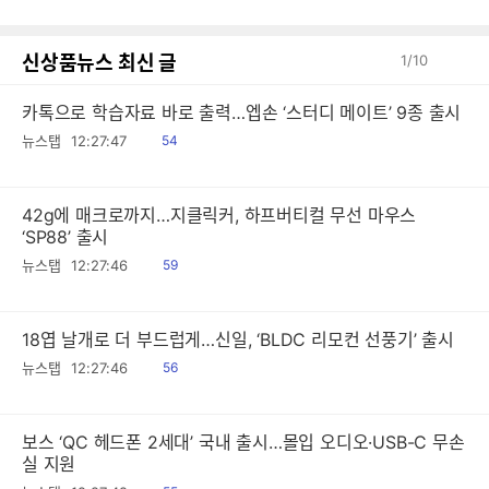
글
신상품뉴스 최신 글
1
/
10
카톡으로 학습자료 바로 출력…엡손 ‘스터디 메이트’ 9종 출시
읽
뉴스탭
12:27:47
54
음
42g에 매크로까지…지클릭커, 하프버티컬 무선 마우스
‘SP88’ 출시
읽
뉴스탭
12:27:46
59
음
18엽 날개로 더 부드럽게…신일, ‘BLDC 리모컨 선풍기’ 출시
읽
뉴스탭
12:27:46
56
음
보스 ‘QC 헤드폰 2세대’ 국내 출시…몰입 오디오·USB-C 무손
실 지원