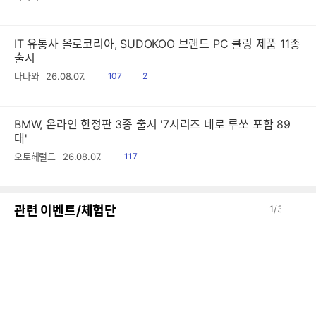
음
감
IT 유통사 올로코리아, SUDOKOO 브랜드 PC 쿨링 제품 11종
출시
읽
공
다나와
26.08.07.
107
2
음
감
BMW, 온라인 한정판 3종 출시 '7시리즈 네로 루쏘 포함 89
대'
읽
오토헤럴드
26.08.07.
117
음
이
다
관련 이벤트/체험단
1
/
3
전
음