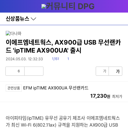
다
메뉴
나
와
홈
신상품뉴스
바
로
가
기
레
이에프엠네트웍스, AX900급 USB 무선랜카
이
드 'ipTIME AX900UA' 출시
어
창
읽
댓
2024.05.03. 12:32:33
1,151
1
토
음
글
글
6
가
가
공
비
감
공
감
EFM ipTIME AX900UA 무선랜카드
관련상품
17,230
원
최저가
아이피타임(ipTIME) 유무선 공유기 제조사 이에프엠네트웍스
가 최신 Wi-Fi 6(802.11ax) 규격을 지원하는 AX900급 USB