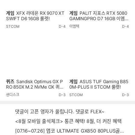
게임
XFX 라데온 RX 9070 XT
게임
PALIT 지포스 RTX 5080
SWIFT D6 16GB 룰렛!
GAMINGPRO D7 16GB 이엠텍
룰렛!
STCOM
D-4
이엠텍
D-4
퀴즈
Sandisk Optimus GX P
게임
ASUS TUF Gaming B85
RO 850X M.2 NVMe OX 퀴즈
0M-PLUS II STCOM 룰렛!
이벤트!
샌디스크
D-3
STCOM
D-3
댓글이 고픈 영자가 올립니다. 댓글로 FLEX~
<8월 모바일 출석체크> 통큰 혜택! 8월, 더 커진 혜택
[07.16~07.26] 앱코 ULTIMATE GX850 80PLUS골드 풀모듈러 ATX3.0 블랙