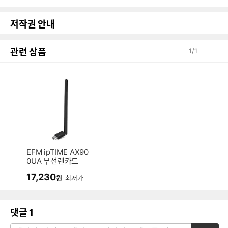
저작권 안내
관련 상품
1
/
1
EFM ipTIME AX90
0UA 무선랜카드
17,230
원
최저가
댓글
1