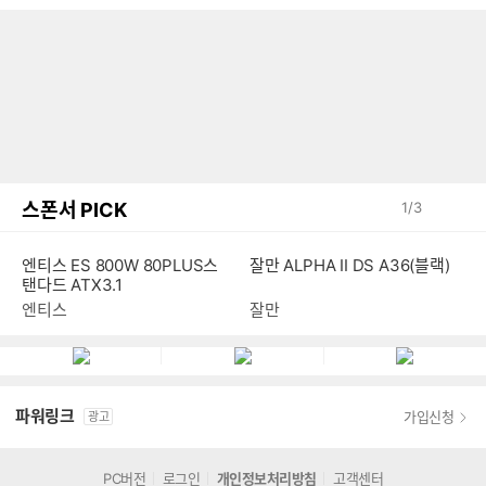
스폰서 PICK
1
/
3
엔티스 ES 800W 80PLUS스
잘만 ALPHA II DS A36(블랙)
탠다드 ATX3.1
엔티스
잘만
파워링크
가입신청
광고
PC버전
로그인
개인정보처리방침
고객센터