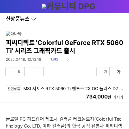
다
메뉴
나
와
홈
신상품뉴스
바
로
가
기
레
피씨디렉트 'Colorful GeForce RTX 5060
이
Ti' 시리즈 그래픽카드 출시
어
창
읽
댓
2025.04.18. 10:13:18
1,812
5
토
음
글
글
8
가
가
공
비
감
공
감
MSI 지포스 RTX 5060 Ti 벤투스 2X OC 플러스 D7 8GB
관련상품
734,000
원
최저가
글로벌 PC 하드웨어 제조사 컬러풀 테크놀로지(Colorful Tec
hnology Co. LTD, 이하 컬러풀)의 한국 공식 유통사 피씨디렉