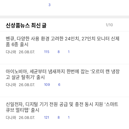
댓
3
글
신상품뉴스 최신 글
1
/
10
벤큐, 다양한 사용 환경 고려한 24인치, 27인치 모니터 신제
품 6종 출시
읽
공
댓
다나와
26.08.07.
115
8
1
음
감
글
아이노비아, 세균부터 냄새까지 한번에 잡는 ‘오르미 캔 냉장
고 살균 탈취기’ 출시
읽
공
다나와
26.08.07.
109
6
음
감
신일전자, 디지털 기기 전원 공급 및 충전 동시 지원 '스마트
큐브 멀티탭' 출시
읽
공
댓
다나와
26.08.07.
121
8
1
음
감
글