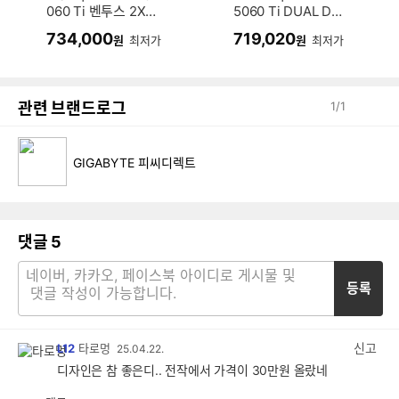
060 Ti 벤투스 2X
5060 Ti DUAL D7
OC 플러스 D7 8GB
8GB 이엠텍
734,000
719,020
원
최저가
원
최저가
관련 브랜드로그
1
/
1
GIGABYTE 피씨디렉트
댓글
5
등록
신고
L12
타로멍
25.04.22.
디자인은 참 좋은디.. 전작에서 가격이 30만원 올랐네