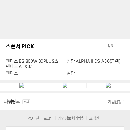
스폰서 PICK
1
/
3
엔티스 ES 800W 80PLUS스
잘만 ALPHA II DS A36(블랙)
탠다드 ATX3.1
엔티스
잘만
파워링크
가입신청
광고
PC버전
로그인
개인정보처리방침
고객센터