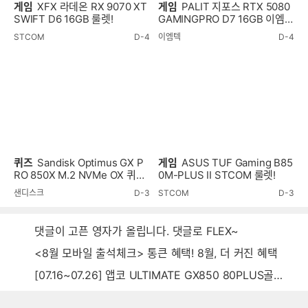
게임
XFX 라데온 RX 9070 XT
게임
PALIT 지포스 RTX 5080
SWIFT D6 16GB 룰렛!
GAMINGPRO D7 16GB 이엠텍
룰렛!
STCOM
D-4
이엠텍
D-4
퀴즈
Sandisk Optimus GX P
게임
ASUS TUF Gaming B85
RO 850X M.2 NVMe OX 퀴즈
0M-PLUS II STCOM 룰렛!
이벤트!
샌디스크
D-3
STCOM
D-3
댓글이 고픈 영자가 올립니다. 댓글로 FLEX~
<8월 모바일 출석체크> 통큰 혜택! 8월, 더 커진 혜택
[07.16~07.26] 앱코 ULTIMATE GX850 80PLUS골드 풀모듈러 ATX3.0 블랙