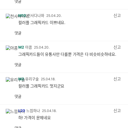
댓글
공
비
감
공
감
신고
M10
천사다나와
25.04.20.
컬러플 그래픽카드 이쁘네요.
댓글
공
비
감
공
감
신고
M2
아콤
25.04.20.
그래픽카드들이 유통사만 다를뿐 가격은 다 비슷비슷하네요.
댓글
공
비
감
공
감
신고
M2
유리구술
25.04.18.
컬러풀 그래픽카드 멋지군요
댓글
공
비
감
공
감
신고
L20
느낌하나
25.04.18.
하! 가격이 문제네요
댓글