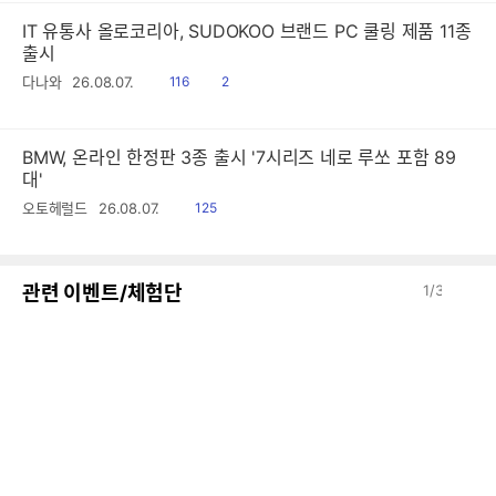
IT 유통사 올로코리아, SUDOKOO 브랜드 PC 쿨링 제품 11종
출시
읽
공
다나와
26.08.07.
116
2
음
감
BMW, 온라인 한정판 3종 출시 '7시리즈 네로 루쏘 포함 89
대'
읽
오토헤럴드
26.08.07.
125
음
이
다
관련 이벤트/체험단
1
/
3
전
음