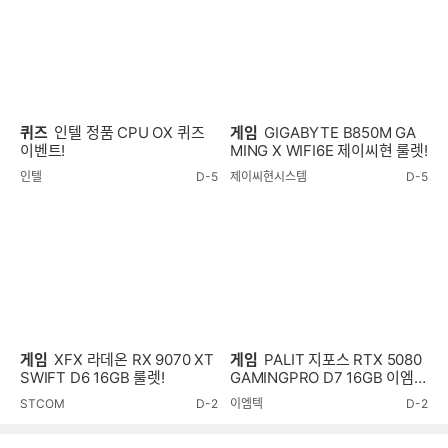
퀴즈
인텔 정품 CPU OX 퀴즈
게임
GIGABYTE B850M GA
이벤트!
MING X WIFI6E 제이씨현 룰렛!
인텔
D-5
제이씨현시스템
D-5
게임
XFX 라데온 RX 9070 XT
게임
PALIT 지포스 RTX 5080
SWIFT D6 16GB 룰렛!
GAMINGPRO D7 16GB 이엠텍
룰렛!
STCOM
D-2
이엠텍
D-2