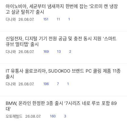
아이노비아, 세균부터 냄새까지 한번에 잡는 ‘오르미 캔 냉장
고 살균 탈취기’ 출시
읽
공
댓
다나와
26.08.07.
151
11
1
음
감
글
신일전자, 디지털 기기 전원 공급 및 충전 동시 지원 '스마트
큐브 멀티탭' 출시
읽
공
댓
다나와
26.08.07.
169
13
2
음
감
글
IT 유통사 올로코리아, SUDOKOO 브랜드 PC 쿨링 제품 11종
출시
읽
공
댓
다나와
26.08.07.
196
7
1
음
감
글
BMW, 온라인 한정판 3종 출시 '7시리즈 네로 루쏘 포함 89
대'
읽
공
오토헤럴드
26.08.07.
160
3
음
감