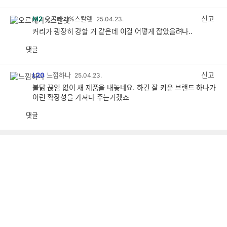
감
공
감
신고
M2
오르테가%스칼렛
25.04.23.
커리가 굉장히 강할 거 같은데 이걸 어떻게 잡았을려나..
댓글
공
비
감
공
감
신고
L20
느낌하나
25.04.23.
불닭 끊임 없이 새 제품을 내놓네요. 하긴 잘 키운 브랜드 하나가
이런 확장성을 가져다 주는거겠죠
댓글
공
비
감
공
감