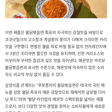
이번 제품은 불닭볶음면 특유의 자극적인 감칠맛을 바탕으로
코코넛밀크의 고소함과 게살향의 풍미가 더해져 크리미한 커리
맛을 구현했다. 면발은 물을 따로 버릴 필요 없이 전자레인지에
서 3분간 조리하면 쫄깃한 식감을 유지하며, 진한 커리소스와
어우러져 꾸덕한 질감과 깊은 맛을 자아낸다. 매운맛은 까르보
불닭볶음면과 유사한 수준으로, 매운맛에 익숙하지 않은 소비
자도 비교적 부담 없이 즐길 수 있다.
삼양식품 관계자는 "푸팟퐁커리 불닭볶음면은 태국의 국민 메
뉴를 삼양 불닭 특유의 매운 감칠맛으로 재해석한 글로벌 다이
닝 푸드"라며 "불닭 라인업의 매운맛 스펙트럼을 넓히는 제품
으로서, 보다 다양한 맛의 경험을 원하는 소비자들에게 새로운