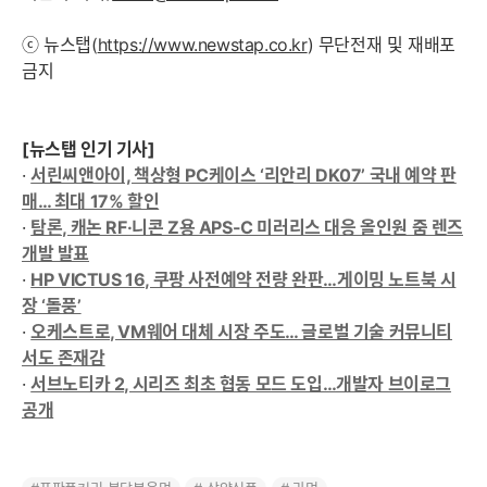
ⓒ 뉴스탭(
https://www.newstap.co.kr
) 무단전재 및 재배포
금지
[뉴스탭 인기 기사]
·
서린씨앤아이, 책상형 PC케이스 ‘리안리 DK07’ 국내 예약 판
매… 최대 17% 할인
·
탐론, 캐논 RF·니콘 Z용 APS-C 미러리스 대응 올인원 줌 렌즈
개발 발표
·
HP VICTUS 16, 쿠팡 사전예약 전량 완판…게이밍 노트북 시
장 ‘돌풍’
·
오케스트로, VM웨어 대체 시장 주도… 글로벌 기술 커뮤니티
서도 존재감
·
서브노티카 2, 시리즈 최초 협동 모드 도입…개발자 브이로그
공개