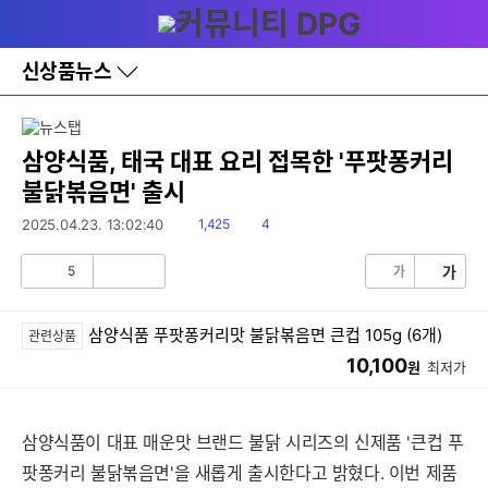
다
메뉴
나
와
홈
신상품뉴스
바
로
가
기
레
삼양식품, 태국 대표 요리 접목한 '푸팟퐁커리
이
불닭볶음면' 출시
어
창
읽
댓
2025.04.23. 13:02:40
1,425
4
토
음
글
글
5
가
가
공
비
감
공
감
삼양식품 푸팟퐁커리맛 불닭볶음면 큰컵 105g (6개)
관련상품
10,100
원
최저가
삼양식품이 대표 매운맛 브랜드 불닭 시리즈의 신제품 '큰컵 푸
팟퐁커리 불닭볶음면'을 새롭게 출시한다고 밝혔다. 이번 제품