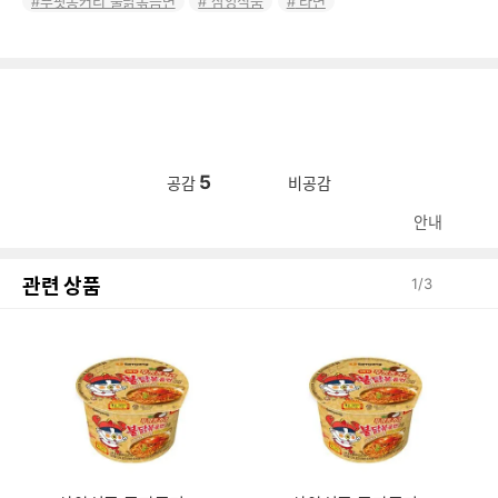
푸팟퐁커리 불닭볶음면
삼양식품
라면
5
공감
비공감
안내
관련 상품
1
/
3