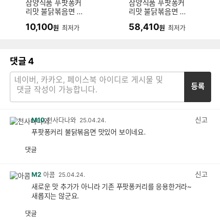
삼양식품 푸팟퐁커
삼양식품 푸팟퐁커
리맛 불닭볶음면 큰
리맛 불닭볶음면 큰
컵 105g (6개)
컵 105g (16개)
10,100
58,410
원
최저가
원
최저가
댓글
4
등록
신고
M10
천사다나와
25.04.24.
푸팟퐁커리 불닭볶음면 맛있어 보이네요.
댓글
공
비
감
공
감
신고
M2
아콤
25.04.24.
새로운 맛 추가가 아니라 기존 푸팟퐁커리를 응용한거라~
새롭지는 않군요.
댓글
공
비