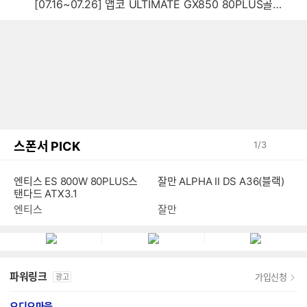
[07.16~07.26] 앱코 ULTIMATE GX850 80PLUS골드 풀모듈러 ATX3.0 블랙
스폰서 PICK
1
/
3
엔티스 ES 800W 80PLUS스
잘만 ALPHA II DS A36(블랙)
탠다드 ATX3.1
엔티스
잘만
파워링크
가입신청
광고
오디오마을