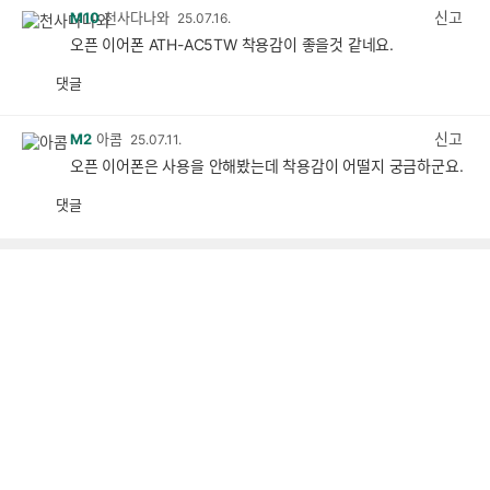
신고
M10
천사다나와
25.07.16.
오픈 이어폰 ATH-AC5TW 착용감이 좋을것 같네요.
댓글
공
비
감
공
감
신고
M2
아콤
25.07.11.
오픈 이어폰은 사용을 안해봤는데 착용감이 어떨지 궁금하군요.
댓글
공
비
감
공
감