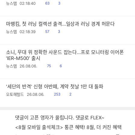
읽
공
뉴스탭
02:18:40
63
3
음
감
마뗑킴, 첫 러닝 컬렉션 출격…일상과 러닝 경계 허문다
읽
공
뉴스탭
02:18:39
57
3
음
감
소니, 무대 위 정확한 사운드 잡는다…프로 모니터링 이어폰
‘IER-M500’ 출시
읽
공
뉴스탭
26.08.06.
75
6
음
감
'세단의 반격' 신형 아반떼, 계약 첫날 1만 대 돌파
읽
공
오토헤럴드
26.08.06.
253
2
음
감
댓글이 고픈 영자가 올립니다. 댓글로 FLEX~
<8월 모바일 출석체크> 통큰 혜택! 8월, 더 커진 혜택