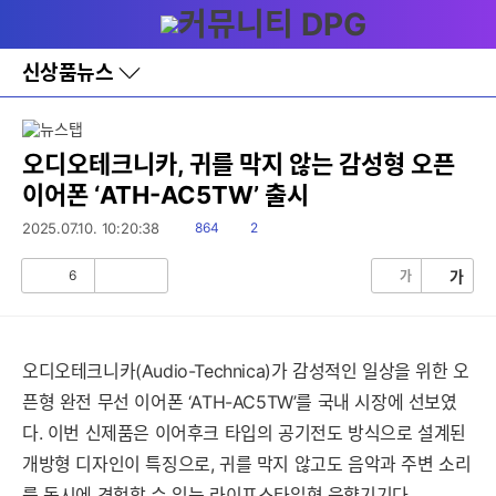
다
메뉴
나
와
홈
신상품뉴스
바
로
가
기
레
오디오테크니카, 귀를 막지 않는 감성형 오픈
이
이어폰 ‘ATH-AC5TW’ 출시
어
창
읽
댓
2025.07.10. 10:20:38
864
2
토
음
글
글
세부정보 열기/접기
6
가
가
공
비
감
공
감
오디오테크니카(Audio-Technica)가 감성적인 일상을 위한 오
픈형 완전 무선 이어폰 ‘ATH-AC5TW’를 국내 시장에 선보였
다. 이번 신제품은 이어후크 타입의 공기전도 방식으로 설계된
개방형 디자인이 특징으로, 귀를 막지 않고도 음악과 주변 소리
를 동시에 경험할 수 있는 라이프스타일형 음향기기다.