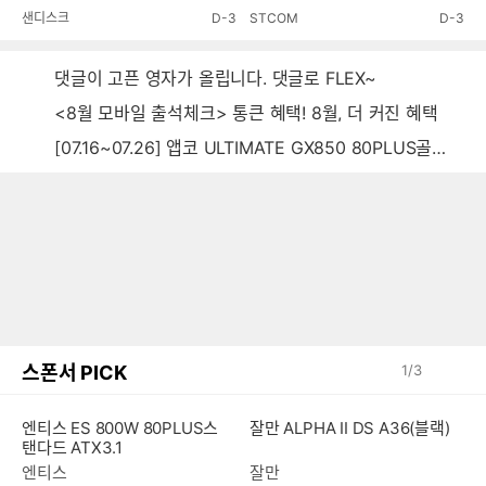
이벤트!
샌디스크
D-3
STCOM
D-3
댓글이 고픈 영자가 올립니다. 댓글로 FLEX~
<8월 모바일 출석체크> 통큰 혜택! 8월, 더 커진 혜택
[07.16~07.26] 앱코 ULTIMATE GX850 80PLUS골드 풀모듈러 ATX3.0 블랙
스폰서 PICK
1
/
3
잘만 ALPHA II DS A36(블랙)
엔티스 ES 800W 80PLUS스
탠다드 ATX3.1