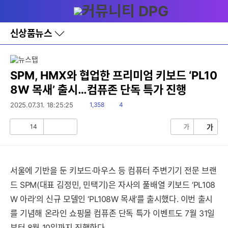
다
메뉴
나
와
세부정보 열기/접기
홈
신상품뉴스
바
로
가
기
레
SPM, HMX와 협업한 프리미엄 키보드 ‘PL10
이
8W 목새’ 출시…컴퓨존 단독 특가 진행
어
창
읽
댓
2025.07.31. 18:25:25
1,358
4
토
음
글
글
14
가
가
공
비
감
공
감
서울에 기반을 둔 키보드·마우스 등 컴퓨터 주변기기 전문 브랜
드 SPM(대표 김정민, 민택기)은 자사의 풀배열 키보드 ‘PL108
W 아라’의 신규 모델인 ‘PL108W 목새’를 출시했다. 이번 출시
를 기념해 온라인 쇼핑몰 컴퓨존 단독 특가 이벤트도 7월 31일
부터 8월 10일까지 진행한다.