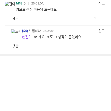
감
신고
M18
진아
25.08.01.
키보드 색상 마음에 드는데요
댓글
1
공
비
감
공
감
신고
L20
느낌하나
25.08.01.
@진아
그러게요. 저도 그 생각이 들었네요.
댓글
공
비
감
공
감