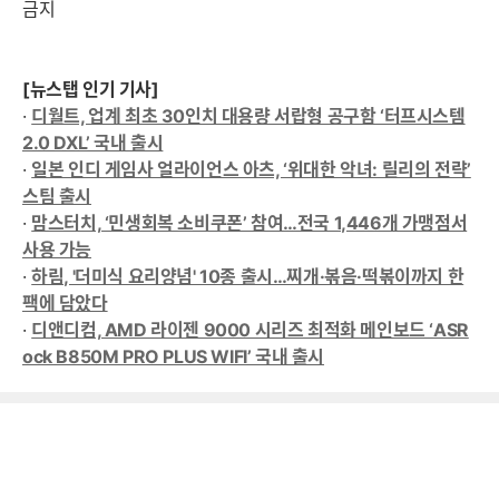
금지
[뉴스탭 인기 기사]
·
디월트, 업계 최초 30인치 대용량 서랍형 공구함 ‘터프시스템
2.0 DXL’ 국내 출시
·
일본 인디 게임사 얼라이언스 아츠, ‘위대한 악녀: 릴리의 전략’
스팀 출시
·
맘스터치, ‘민생회복 소비쿠폰’ 참여…전국 1,446개 가맹점서
사용 가능
·
하림, '더미식 요리양념' 10종 출시…찌개·볶음·떡볶이까지 한
팩에 담았다
·
디앤디컴, AMD 라이젠 9000 시리즈 최적화 메인보드 ‘ASR
ock B850M PRO PLUS WIFI’ 국내 출시