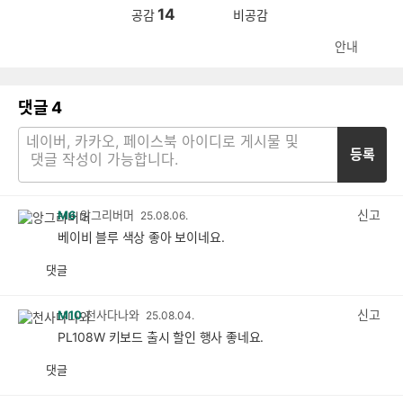
14
공감
비공감
안내
댓글
4
등록
신고
M6
앙그리버머
25.08.06.
베이비 블루 색상 좋아 보이네요.
댓글
공
비
감
공
감
신고
M10
천사다나와
25.08.04.
PL108W 키보드 출시 할인 행사 좋네요.
댓글
공
비
감
공