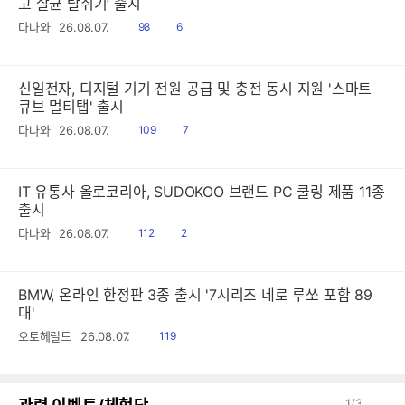
고 살균 탈취기’ 출시
읽
공
다나와
26.08.07.
98
6
음
감
신일전자, 디지털 기기 전원 공급 및 충전 동시 지원 '스마트
큐브 멀티탭' 출시
읽
공
다나와
26.08.07.
109
7
음
감
IT 유통사 올로코리아, SUDOKOO 브랜드 PC 쿨링 제품 11종
출시
읽
공
다나와
26.08.07.
112
2
음
감
BMW, 온라인 한정판 3종 출시 '7시리즈 네로 루쏘 포함 89
대'
읽
오토헤럴드
26.08.07.
119
음
이
다
1
/
3