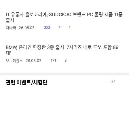
음
감
글
IT 유통사 올로코리아, SUDOKOO 브랜드 PC 쿨링 제품 11종
출시
읽
공
댓
다나와
26.08.07.
202
7
1
음
감
글
BMW, 온라인 한정판 3종 출시 '7시리즈 네로 루쏘 포함 89
대'
읽
공
오토헤럴드
26.08.07.
171
3
음
감
이
다
관련 이벤트/체험단
1
/
3
전
음