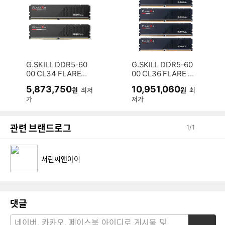
G.SKILL DDR5-60
G.SKILL DDR5-60
00 CL34 FLARE X
00 CL36 FLARE X
5 J 패키지 (128GB
5 J 패키지 (256GB
5,873,750
10,951,060
원
최저
원
최
(64Gx2))
(64Gx4))
가
저가
관련 브랜드로그
1
/
1
서린씨앤아이
댓글