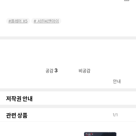
플레어 X5
서린씨앤아이
3
공감
비공감
안내
저작권 안내
관련 상품
1
/
1