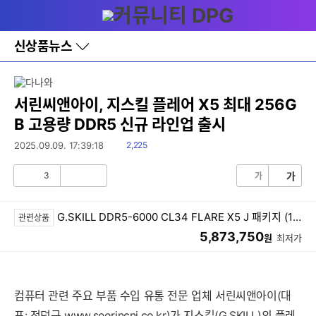
다
메뉴
나
와
홈
신상품뉴스
바
로
가
기
레
서린씨앤아이, 지스킬 플레어 X5 최대 256G
이
B 고용량 DDR5 신규 라인업 출시
어
창
읽
2025.09.09. 17:39:18
2,225
토
음
글
3
가
가
공
비
감
공
감
G.SKILL DDR5-6000 CL34 FLARE X5 J 패키지 (128GB(64Gx2))
관련상품
5,873,750
원
최저가
컴퓨터 관련 주요 부품 수입 유통 전문 업체 서린씨앤아이(대
표: 전덕규
www.seorincni.co.kr
)가 지스킬(G.SKILL)의 플레