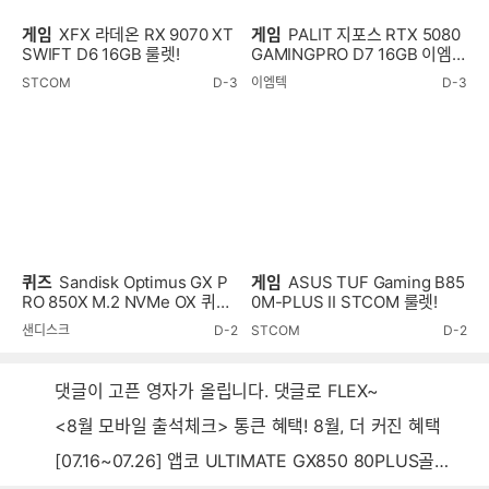
게임
XFX 라데온 RX 9070 XT
게임
PALIT 지포스 RTX 5080
SWIFT D6 16GB 룰렛!
GAMINGPRO D7 16GB 이엠텍
룰렛!
STCOM
D-3
이엠텍
D-3
퀴즈
Sandisk Optimus GX P
게임
ASUS TUF Gaming B85
RO 850X M.2 NVMe OX 퀴즈
0M-PLUS II STCOM 룰렛!
이벤트!
샌디스크
D-2
STCOM
D-2
댓글이 고픈 영자가 올립니다. 댓글로 FLEX~
<8월 모바일 출석체크> 통큰 혜택! 8월, 더 커진 혜택
[07.16~07.26] 앱코 ULTIMATE GX850 80PLUS골드 풀모듈러 ATX3.0 블랙