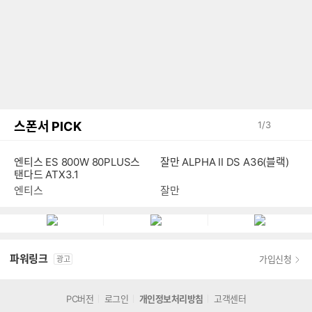
스폰서 PICK
1
/
3
엔티스 ES 800W 80PLUS스
잘만 ALPHA II DS A36(블랙)
탠다드 ATX3.1
엔티스
잘만
파워링크
가입신청
광고
PC버전
로그인
개인정보처리방침
고객센터