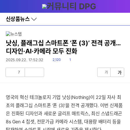
다
메뉴
나
와
홈
신상품뉴스
바
로
가
기
레
낫싱, 플래그십 스마트폰 ‘폰 (3)’ 전격 공개…
이
디자인·AI·카메라 모두 진화
어
창
읽
댓
2025.09.22. 17:52:32
2,120
1
토
음
글
글
세부정보 열기/접기
7
가
가
공
비
감
공
감
영국의 혁신 테크놀로지 기업 낫싱(Nothing)이 22일 자사 최
초의 플래그십 스마트폰 ‘폰 (3)’을 전격 공개했다. 이번 신제품
은 진화된 디자인과 새로운 글리프 매트릭스, 최신 스냅드래곤
8s Gen 4 칩셋, 전문가급 카메라 시스템, 대용량 배터리 등을
탑재하며 스마트폰 시장에 새로운 기준을 제시한다.