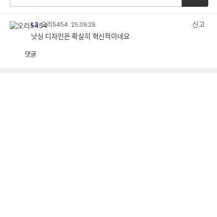
신고
L3
오리5454
25.09.29.
낫싱 디자인은 확실히 혁신적이네요
댓글
공
비
감
공
감