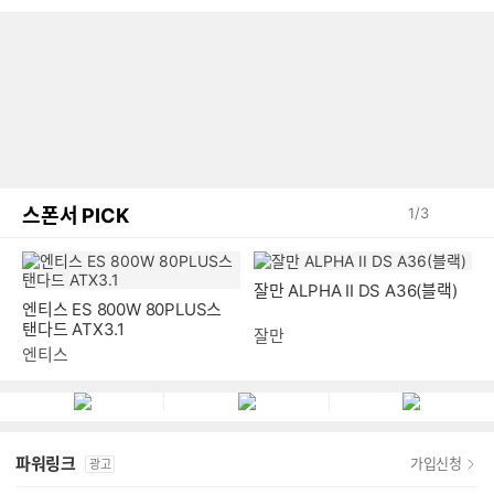
스폰서 PICK
1
/
3
엔티스 ES 800W 80PLUS스
잘만 ALPHA II DS A36(블랙)
탠다드 ATX3.1
엔티스
잘만
파워링크
가입신청
광고
낫싱 X 게이즈샵