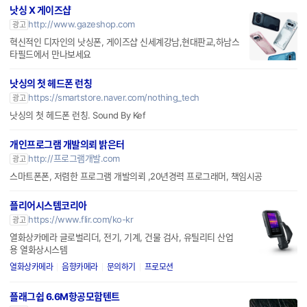
http://www.gazeshop.com
광고
혁신적인 디자인의 낫싱폰, 게이즈샵 신세계강남,현대판교,하남스
타필드에서 만나보세요
낫싱의 첫 헤드폰 런칭
https://smartstore.naver.com/nothing_tech
광고
낫싱의 첫 헤드폰 런칭. Sound By Kef
개인프로그램 개발의뢰 밝은터
http://프로그램개발.com
광고
스마트폰폰, 저렴한 프로그램 개발의뢰 ,20년경력 프로그래머, 책임시공
플리어시스템코리아
https://www.flir.com/ko-kr
광고
열화상카메라 글로벌리더, 전기, 기계, 건물 검사, 유틸리티 산업
용 열화상시스템
열화상카메라
음향카메라
문의하기
프로모션
플래그쉽 6.6M항공모함텐트
http://cafe.naver.com/bmscam
광고
대형자동텐트 설치쉽고 3분소요 바람에강함 자외선차단 99% 숨