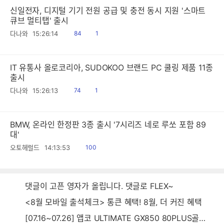
신일전자, 디지털 기기 전원 공급 및 충전 동시 지원 '스마트
큐브 멀티탭' 출시
읽
공
다나와
15:26:14
84
1
음
감
IT 유통사 올로코리아, SUDOKOO 브랜드 PC 쿨링 제품 11종
출시
읽
공
다나와
15:26:13
74
1
음
감
BMW, 온라인 한정판 3종 출시 '7시리즈 네로 루쏘 포함 89
대'
읽
오토헤럴드
14:13:53
100
음
댓글이 고픈 영자가 올립니다. 댓글로 FLEX~
<8월 모바일 출석체크> 통큰 혜택! 8월, 더 커진 혜택
[07.16~07.26] 앱코 ULTIMATE GX850 80PLUS골드 풀모듈러 ATX3.0 블랙