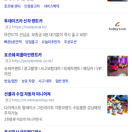
포르쉐 센터
인증중고차
서비스예약
투데이즈카 신차 렌트카
https://todayscar.kr/
광고
마칸GTS 선납금, 보증금 0원 대기없이 즉시 출고 보장!
빠른5분견적
당일출고
오늘의추천차
프로모션
포르쉐 퍼플마인렌트카
http://purplemine.co.kr/
광고
슈퍼카렌트 l 광고촬영 l 사고보험대차 l 외제차렌트 l 웨딩카 l VIP
의전
방송/협찬
보유 차량
사고 대차
일반 렌트
선물과 수집 자동차 미니어쳐
http://m.minicarshop.net
광고
다이캐스트 팝레이스 그린라이트 각종브랜드 수입총판 강남매장
주차가능
3천종류 이상의 미니카천국
주식회사 글로벌디에스