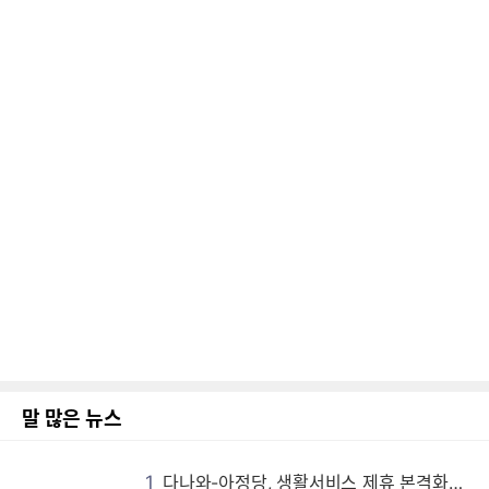
말 많은 뉴스
1
다나와-아정당, 생활서비스 제휴 본격화…