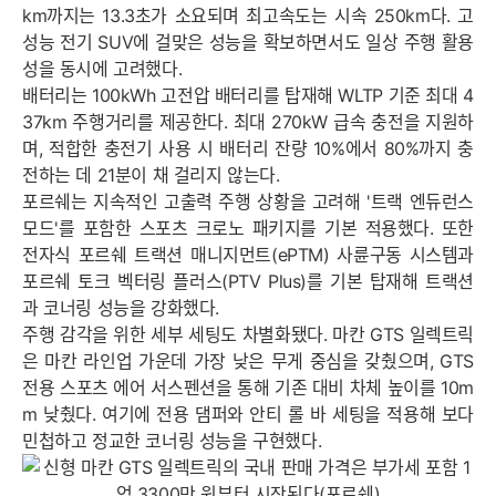
km까지는 13.3초가 소요되며 최고속도는 시속 250km다. 고
성능 전기 SUV에 걸맞은 성능을 확보하면서도 일상 주행 활용
성을 동시에 고려했다.
배터리는 100kWh 고전압 배터리를 탑재해 WLTP 기준 최대 4
37km 주행거리를 제공한다. 최대 270kW 급속 충전을 지원하
며, 적합한 충전기 사용 시 배터리 잔량 10%에서 80%까지 충
전하는 데 21분이 채 걸리지 않는다.
포르쉐는 지속적인 고출력 주행 상황을 고려해 '트랙 엔듀런스
모드'를 포함한 스포츠 크로노 패키지를 기본 적용했다. 또한
전자식 포르쉐 트랙션 매니지먼트(ePTM) 사륜구동 시스템과
포르쉐 토크 벡터링 플러스(PTV Plus)를 기본 탑재해 트랙션
과 코너링 성능을 강화했다.
주행 감각을 위한 세부 세팅도 차별화됐다. 마칸 GTS 일렉트릭
은 마칸 라인업 가운데 가장 낮은 무게 중심을 갖췄으며, GTS
전용 스포츠 에어 서스펜션을 통해 기존 대비 차체 높이를 10m
m 낮췄다. 여기에 전용 댐퍼와 안티 롤 바 세팅을 적용해 보다
민첩하고 정교한 코너링 성능을 구현했다.