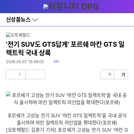
다
메뉴
나
와
홈
신상품뉴스
바
로
가
기
레
'전기 SUV도 GTS답게' 포르쉐 마칸 GTS 일
이
렉트릭 국내 상륙
어
창
읽
2026.05.07. 13:58:02
551
토
음
글
1
가
가
공
비
감
공
감
포르쉐가 고성능 전기 SUV '마칸 GTS 일렉트릭'을 국내 공식
출시하며 마칸 일렉트릭 라인업을 확대한다(포르쉐)
[오토헤럴드 김훈기 기자] 포르쉐가 고성능 전기 SUV '마칸 G