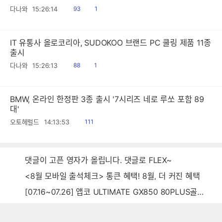
읽
공
다나와
15:26:14
93
1
음
감
IT 유통사 올로코리아, SUDOKOO 브랜드 PC 쿨링 제품 11종
출시
읽
공
다나와
15:26:13
88
1
음
감
BMW, 온라인 한정판 3종 출시 '7시리즈 네로 루쏘 포함 89
대'
읽
오토헤럴드
14:13:53
111
음
댓글이 고픈 영자가 올립니다. 댓글로 FLEX~
<8월 모바일 출석체크> 통큰 혜택! 8월, 더 커진 혜택
[07.16~07.26] 앱코 ULTIMATE GX850 80PLUS골드 풀모듈러 ATX3.0 블랙