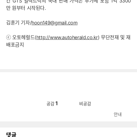
칸 GTS 일렉트릭의 국내 판매 가격은 부가세 포함 1억 3300
만 원부터 시작된다.
김훈기 기자/
hoon149@gmail.com
ⓒ 오토헤럴드(
http://www.autoherald.co.kr
) 무단전재 및 재
배포금지
1
공감
비공감
안내
댓글