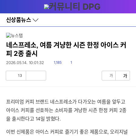
다
메뉴
나
와
홈
신상품뉴스
바
로
가
기
레
네스프레소, 여름 겨냥한 시즌 한정 아이스 커
이
피 2종 출시
어
창
읽
댓
2026.05.14. 10:01:32
1,185
1
토
음
글
글
13
가
가
공
비
감
공
감
프리미엄 커피 브랜드 네스프레소가 다가오는 여름을 앞두고
아이스 커피를 선호하는 소비자를 겨냥한 시즌 한정 커피 2종
을 출시한다고 14일 밝혔다.
이번 신제품은 아이스 커피로 즐기기 좋은 제품으로, 오리지널