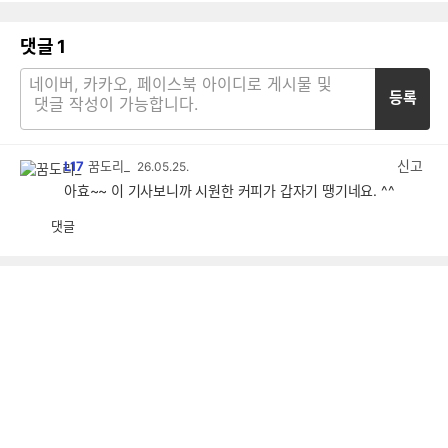
댓글
1
등록
신고
L17
꿈도리_
26.05.25.
아효~~ 이 기사보니까 시원한 커피가 갑자기 땡기네요. ^^
댓글
공
비
감
공
감