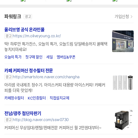
파워링크
가입신청
광고
올리브영 공식 온라인몰
https://m.oliveyoung.co.kr/
광고
딱! 하루만 특가찬스, 오늘의 특가, 오늘드림 당일배송까지 꿀혜택
놓치지마세요!
오늘의 특가
첫구매 할인
세일
멤버십&쿠폰
카페 커피머신 정수필터 전문
http://smartstore.naver.com/changha
광고
아리샘 국내제조 정수기. 아이스커피 대용량 아이스커피! 카페커
피를 더욱 맛있게!
카페정수필터
KC인증필터
직접설치교체
전남/광주 첨단자판기
http://blog.naver.com/ssw0730
광고
커피머신 무상임대/렌탈/판매전문 커피머신 월 2만원대부터~