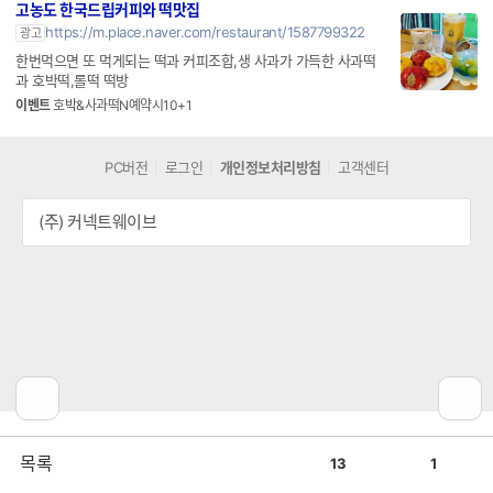
고농도 한국드립커피와 떡맛집
https://m.place.naver.com/restaurant/1587799322
광고
한번먹으면 또 먹게되는 떡과 커피조합,생 사과가 가득한 사과떡
과 호박떡,롤떡 떡방
이벤트
호박&사과떡N예약시10+1
PC버전
로그인
개인정보처리방침
고객센터
(주) 커넥트웨이브
공
비
목록
13
1
감
공