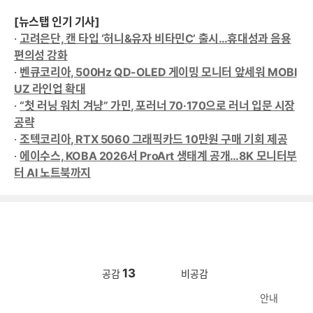
[뉴스탭 인기 기사]
·
고려은단, 캔 타입 ‘허니&유자 비타민C’ 출시…휴대성과 음용
편의성 강화
·
벤큐코리아, 500Hz QD-OLED 게이밍 모니터 앞세워 MOBI
UZ 라인업 확대
·
“첫 러닝 워치 겨냥” 가민, 포러너 70·170으로 러너 입문 시장
공략
·
조텍코리아, RTX 5060 그래픽카드 10만원 구매 기회 제공
·
에이수스, KOBA 2026서 ProArt 생태계 공개…8K 모니터부
터 AI 노트북까지
13
공감
비공감
안내