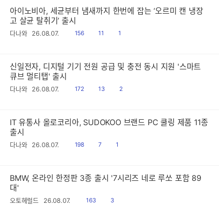
아이노비아, 세균부터 냄새까지 한번에 잡는 ‘오르미 캔 냉장
고 살균 탈취기’ 출시
읽
공
댓
다나와
26.08.07.
156
11
1
음
감
글
신일전자, 디지털 기기 전원 공급 및 충전 동시 지원 '스마트
큐브 멀티탭' 출시
읽
공
댓
다나와
26.08.07.
172
13
2
음
감
글
IT 유통사 올로코리아, SUDOKOO 브랜드 PC 쿨링 제품 11종
출시
읽
공
댓
다나와
26.08.07.
198
7
1
음
감
글
BMW, 온라인 한정판 3종 출시 '7시리즈 네로 루쏘 포함 89
대'
읽
공
오토헤럴드
26.08.07.
163
3
음
감