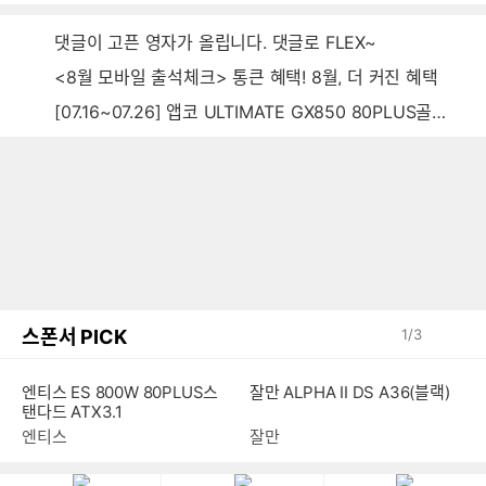
댓글이 고픈 영자가 올립니다. 댓글로 FLEX~
<8월 모바일 출석체크> 통큰 혜택! 8월, 더 커진 혜택
[07.16~07.26] 앱코 ULTIMATE GX850 80PLUS골드 풀모듈러 ATX3.0 블랙
스폰서 PICK
1
/
3
엔티스 ES 800W 80PLUS스
잘만 ALPHA II DS A36(블랙)
탠다드 ATX3.1
엔티스
잘만