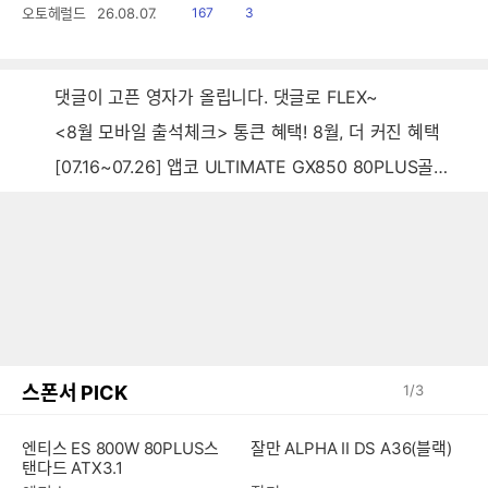
읽
공
오토헤럴드
26.08.07.
167
3
음
감
댓글이 고픈 영자가 올립니다. 댓글로 FLEX~
<8월 모바일 출석체크> 통큰 혜택! 8월, 더 커진 혜택
[07.16~07.26] 앱코 ULTIMATE GX850 80PLUS골드 풀모듈러 ATX3.0 블랙
스폰서 PICK
1
/
3
엔티스 ES 800W 80PLUS스
잘만 ALPHA II DS A36(블랙)
탠다드 ATX3.1