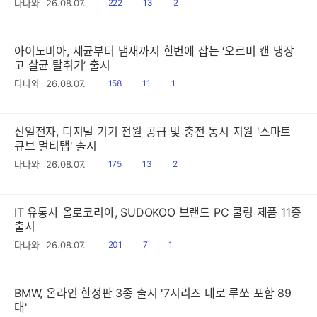
읽
공
댓
다나와
26.08.07.
222
13
2
음
감
글
아이노비아, 세균부터 냄새까지 한번에 잡는 ‘오르미 캔 냉장
고 살균 탈취기’ 출시
읽
공
댓
다나와
26.08.07.
158
11
1
음
감
글
신일전자, 디지털 기기 전원 공급 및 충전 동시 지원 '스마트
큐브 멀티탭' 출시
읽
공
댓
다나와
26.08.07.
175
13
2
음
감
글
IT 유통사 올로코리아, SUDOKOO 브랜드 PC 쿨링 제품 11종
출시
읽
공
댓
다나와
26.08.07.
201
7
1
음
감
글
BMW, 온라인 한정판 3종 출시 '7시리즈 네로 루쏘 포함 89
대'