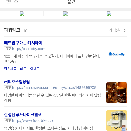
엔티스
잘만
파워링크
가입신청
광고
레드캡 구매는 캐시바이
http://cacheby.com
광고
100만개 이상의 연구제품, 후불결제, 네이버페이 포함 간편결제,
오늘출고
할인제품
데모
이벤트
커피호스텔창립
https://map.naver.com/p/entry/place/1489396709
광고
다양한 베이커리를 즐길 수 있는 성안길 한옥 베이커리 카페 맛집
창립
한정판 푸드바이크앤코
http://www.foodbike.co
광고
숍인숍 카페 디저트, 한정판, 소자본 점포, 카페 창업 아이템