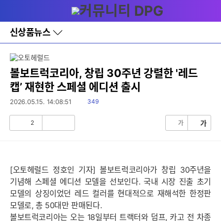
다
메뉴
나
와
홈
신상품뉴스
바
로
가
기
레
볼보트럭코리아, 창립 30주년 강렬한 '레드
이
캡’ 재현한 스페셜 에디션 출시
어
창
읽
2026.05.15. 14:08:51
349
토
음
글
2
가
가
공
비
감
공
감
[오토헤럴드 정호인 기자] 볼보트럭코리아가 창립 30주년을
기념해 스페셜 에디션 모델을 선보인다. 국내 시장 진출 초기
모델의 상징이었던 레드 컬러를 현대적으로 재해석한 한정판
모델로, 총 50대만 판매된다.
볼보트럭코리아는 오는 18일부터 트랙터와 덤프, 카고 전 차종