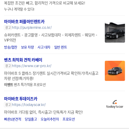
복잡한 조건은 빼고, 합리적인 가격으로 비교해 보세요!
누구나 계약할 수 있다!
마이바흐 퍼플마인렌트카
http://purplemine.co.kr/
광고
슈퍼카렌트 - 광고촬영 - 사고보험대차 - 외제차렌트 - 웨딩카 -
VIP의전
방송/협찬
보유 차량
사고 대차
일반 렌트
벤츠 최적화 견적 카베이
https://www.car-pro.kr/
광고
마이바흐 S 클래스 장기렌트 실시간가격비교 확인하기!즉시출고
차량 선점!특가차종!
이벤트
벤츠 특가적용 프로모션
마이바흐 투데이즈카
https://todayscar.kr/
광고
마이바흐 기다림 없이, 즉시출고! 단독특가 지금 확인!
빠른5분견적
당일출고
오늘의추천차
프로모션