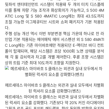
뒷좌석 엔터테인먼트 시스템이 적용돼 두 개의 터치 디스플레
이를 통해 차량 기능 조작과 화상회의가 가능하고, S 500 4M
ATIC Long 및 S 580 4MATIC Long에는 최대 43.5도까지
조절 가능한 이그제큐티브 시트와 쇼퍼 패키지가 기본 적용된
다.
주행 성능 개선 역시 이번 부분변경 핵심 가운데 하나로 전 라
인업 기본 적용되는 에어매틱 에어 서스펜션 외 S 580 4MATI
C Long에는 기존 마이바흐에만 적용되던 E-액티브 바디 컨트
롤이 탑재되며, 해당 시스템은 초당 1000회 노면 상태를 분석
해 각 휠 감쇠력과 차고를 개별 제어한다. 후륜 조향 시스템은
상위 트림 기준 최대 10도까지 조향을 지원한다.
메르세데스 마이바흐 S 클래스는 외관과 실내 모두에서 차별화
된 럭셔리 요소를 강화했다(벤츠)
메르세데스 마이바흐 S 클래스는 외관과 실내 모두에서 차별화
된 럭셔리 요소를 강화했다. 기존보다 약 20% 커진 라디에이터
그릴과 로즈 골드 포인트 헤드램프, 항상 동일한 방향을 유지하