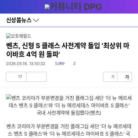
다
메뉴
나
와
홈
신상품뉴스
바
로
가
기
레
벤츠, 신형 S 클래스 사전계약 돌입 '최상위 마
이
이바흐 4억 원 돌파'
어
창
읽
댓
2026.05.18. 13:50:32
5,999
2
토
음
글
글
17
가
가
공
비
감
공
감
벤츠 코리아가 부분변경을 거친 플래그십 세단 '더 뉴 메르세데
스 벤츠 S 클래스'와 '더 뉴 메르세데스 마이바흐 S 클래스' 국