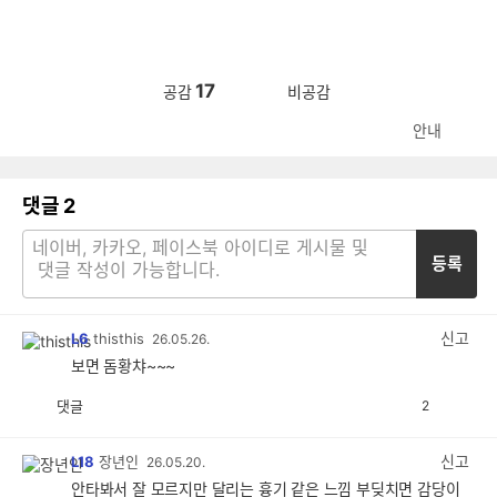
17
공감
비공감
안내
댓글
2
등록
신고
L6
thisthis
26.05.26.
보면 돔황챠~~~
댓글
2
공
비
감
공
감
신고
L18
장년인
26.05.20.
안타봐서 잘 모르지만 달리는 흉기 같은 느낌 부딪치면 감당이