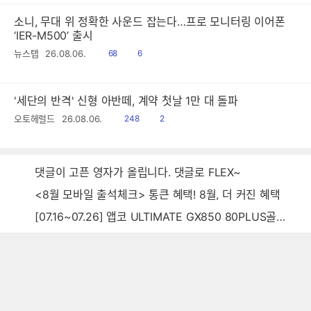
소니, 무대 위 정확한 사운드 잡는다…프로 모니터링 이어폰
‘IER-M500’ 출시
읽
공
뉴스탭
26.08.06.
68
6
음
감
'세단의 반격' 신형 아반떼, 계약 첫날 1만 대 돌파
읽
공
오토헤럴드
26.08.06.
248
2
음
감
댓글이 고픈 영자가 올립니다. 댓글로 FLEX~
<8월 모바일 출석체크> 통큰 혜택! 8월, 더 커진 혜택
[07.16~07.26] 앱코 ULTIMATE GX850 80PLUS골드 풀모듈러 ATX3.0 블랙