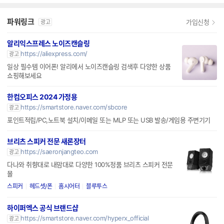
파워링크
가입신청
광고
알리익스프레스 노이즈캔슬링
https://aliexpress.com/
광고
일상 필수템 이어폰! 알리에서 노이즈캔슬링 검색후 다양한 상품
쇼핑해보세요
한컴오피스 2024 가정용
https://smartstore.naver.com/sbcore
광고
포인트적립/PC,노트북 설치/이메일 또는 MLP 또는 USB 발송/게임용 주변기기
브리츠 스피커 전문 새론장터
https://saeronjangteo.com
광고
다나와 취향대로 내맘대로 다양한 100%정품 브리츠 스피커 전문
몰
스피커
헤드셋/폰
홈시어터
블루투스
하이퍼엑스 공식 브랜드샵
https://smartstore.naver.com/hyperx_official
광고