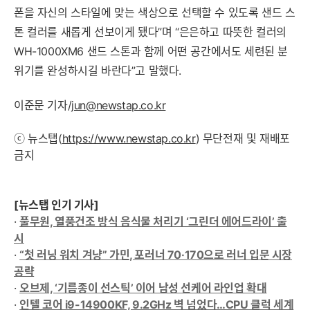
폰을 자신의 스타일에 맞는 색상으로 선택할 수 있도록 샌드 스
톤 컬러를 새롭게 선보이게 됐다”며 “은은하고 따뜻한 컬러의
WH-1000XM6 샌드 스톤과 함께 어떤 공간에서도 세련된 분
위기를 완성하시길 바란다”고 말했다.
이준문 기자/
jun@newstap.co.kr
ⓒ 뉴스탭(
https://www.newstap.co.kr
) 무단전재 및 재배포
금지
[뉴스탭 인기 기사]
·
풀무원, 열풍건조 방식 음식물 처리기 ‘그린더 에어드라이’ 출
시
·
“첫 러닝 워치 겨냥” 가민, 포러너 70·170으로 러너 입문 시장
공략
·
오브제, ‘기름종이 선스틱’ 이어 남성 선케어 라인업 확대
·
인텔 코어 i9-14900KF, 9.2GHz 벽 넘었다…CPU 클럭 세계