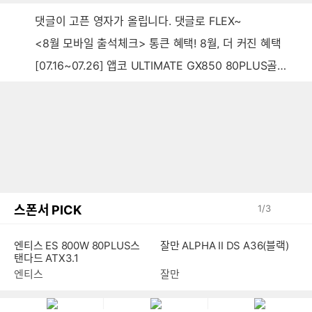
댓글이 고픈 영자가 올립니다. 댓글로 FLEX~
<8월 모바일 출석체크> 통큰 혜택! 8월, 더 커진 혜택
[07.16~07.26] 앱코 ULTIMATE GX850 80PLUS골드 풀모듈러 ATX3.0 블랙
스폰서 PICK
1
/
3
엔티스 ES 800W 80PLUS스
잘만 ALPHA II DS A36(블랙)
탠다드 ATX3.1
엔티스
잘만