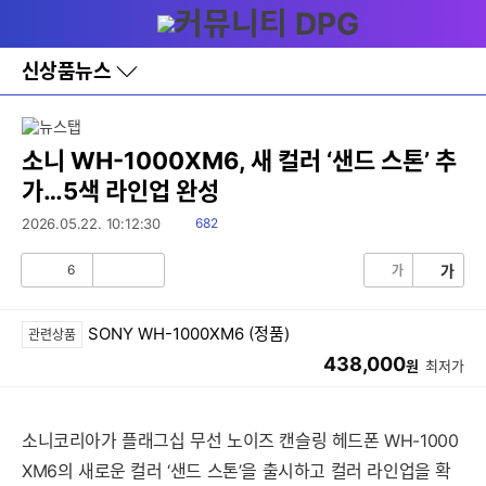
다
메뉴
나
와
홈
신상품뉴스
바
로
가
기
레
소니 WH-1000XM6, 새 컬러 ‘샌드 스톤’ 추
이
가…5색 라인업 완성
어
창
읽
2026.05.22. 10:12:30
682
토
음
글
6
가
가
공
비
감
공
감
SONY WH-1000XM6 (정품)
관련상품
438,000
원
최저가
소니코리아가 플래그십 무선 노이즈 캔슬링 헤드폰 WH-1000
XM6의 새로운 컬러 ‘샌드 스톤’을 출시하고 컬러 라인업을 확