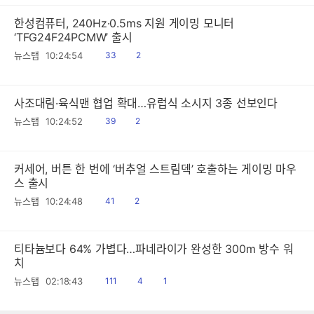
한성컴퓨터, 240Hz·0.5ms 지원 게이밍 모니터
‘TFG24F24PCMW’ 출시
읽
공
뉴스탭
10:24:54
33
2
음
감
사조대림·육식맨 협업 확대…유럽식 소시지 3종 선보인다
읽
공
뉴스탭
10:24:52
39
2
음
감
커세어, 버튼 한 번에 ‘버추얼 스트림덱’ 호출하는 게이밍 마우
스 출시
읽
공
뉴스탭
10:24:48
41
2
음
감
티타늄보다 64% 가볍다…파네라이가 완성한 300m 방수 워
치
읽
공
댓
뉴스탭
02:18:43
111
4
1
음
감
글