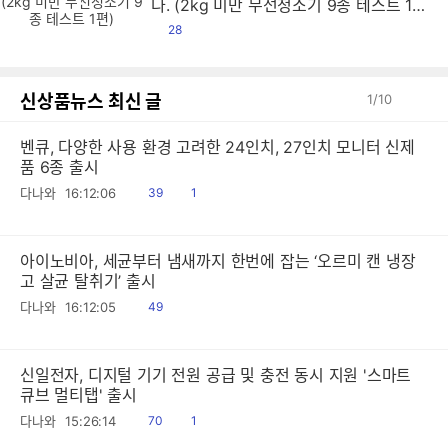
다. (2kg 미만 무선청소기 9종 테스트 1
편)
댓
28
글
신상품뉴스 최신 글
1
/
10
벤큐, 다양한 사용 환경 고려한 24인치, 27인치 모니터 신제
품 6종 출시
읽
공
다나와
16:12:06
39
1
음
감
아이노비아, 세균부터 냄새까지 한번에 잡는 ‘오르미 캔 냉장
고 살균 탈취기’ 출시
읽
다나와
16:12:05
49
음
신일전자, 디지털 기기 전원 공급 및 충전 동시 지원 '스마트
큐브 멀티탭' 출시
읽
공
다나와
15:26:14
70
1
음
감