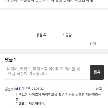
·
오브제, ‘기름종이 선스틱’ 이어 남성 선케어 라인업 확대
4
공감
비공감
안내
댓글
1
등록
신고
L18
장년인
26.05.22.
컴팩트한 사이즈에 하이엔드급 촬영 기능을 압축한 제품이라는
점
기대되는 제품이네요.