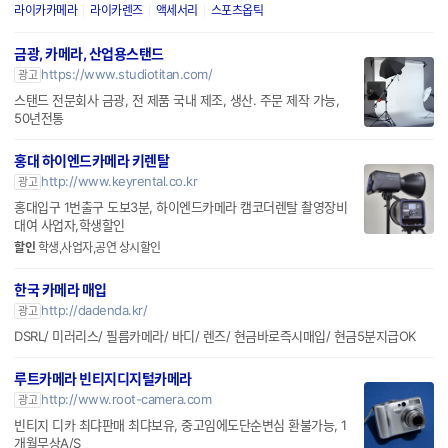
라이카카메라
라이카렌즈
액세서리
스포츠옵틱
금광, 카메라, 산업용스탠드
https://www.studiotitan.com/
광고
스탠드 전문회사 금광, 전 제품 국내 제조, 생산. 주문 제작 가능,
50년전통
홍대 하이엔드카메라 키렌탈
http://www.keyrental.co.kr
광고
홍대입구 1번출구 도보3분, 하이엔드카메라 캠코더렌탈 촬영장비
대여 사업자,학생할인
할인
학생,사업자,공연 상시할인
한국 카메라 매입
http://dadenda.kr/
광고
DSRL/ 미러리스/ 필름카메라/ 바디/ 렌즈/ 현금바로즉시매입/ 현금5분지급OK
루트카메라 빈티지디지털카메라
http://www.root-camera.com
광고
빈티지 디카 최댜판매 최댜보유, 중고임에도단순변심 환불가능, 1
개월무상A/S