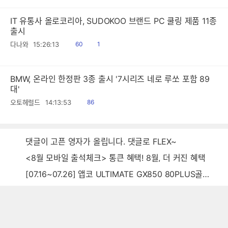
IT 유통사 올로코리아, SUDOKOO 브랜드 PC 쿨링 제품 11종
출시
읽
공
다나와
15:26:13
60
1
음
감
BMW, 온라인 한정판 3종 출시 '7시리즈 네로 루쏘 포함 89
대'
읽
오토헤럴드
14:13:53
86
음
댓글이 고픈 영자가 올립니다. 댓글로 FLEX~
<8월 모바일 출석체크> 통큰 혜택! 8월, 더 커진 혜택
[07.16~07.26] 앱코 ULTIMATE GX850 80PLUS골드 풀모듈러 ATX3.0 블랙