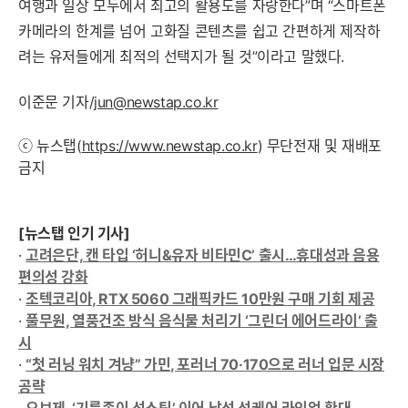
여행과 일상 모두에서 최고의 활용도를 자랑한다”며 “스마트폰
카메라의 한계를 넘어 고화질 콘텐츠를 쉽고 간편하게 제작하
려는 유저들에게 최적의 선택지가 될 것”이라고 말했다.
이준문 기자/
jun@newstap.co.kr
ⓒ 뉴스탭(
https://www.newstap.co.kr
) 무단전재 및 재배포
금지
[뉴스탭 인기 기사]
·
고려은단, 캔 타입 ‘허니&유자 비타민C’ 출시…휴대성과 음용
편의성 강화
·
조텍코리아, RTX 5060 그래픽카드 10만원 구매 기회 제공
·
풀무원, 열풍건조 방식 음식물 처리기 ‘그린더 에어드라이’ 출
시
·
“첫 러닝 워치 겨냥” 가민, 포러너 70·170으로 러너 입문 시장
공략