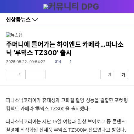
다
메뉴
나
와
홈
신상품뉴스
바
로
가
기
레
주머니에 들어가는 하이엔드 카메라…파나소
이
닉 ‘루믹스 TZ300’ 출시
어
창
읽
댓
2026.05.22. 09:54:22
814
1
토
음
글
글
4
가
가
공
비
감
공
감
파나소닉코리아가 휴대성과 고화질 촬영 성능을 결합한 포켓형
컴팩트 카메라 ‘루믹스 TZ300’을 출시했다.
파나소닉코리아는 지난 15일 여행과 일상 브이로그 등 콘텐츠
촬영에 최적화된 신제품 루믹스 TZ300을 선보였다고 밝혔다.