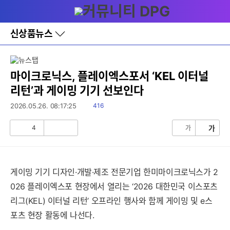
다
메뉴
나
와
홈
신상품뉴스
바
로
가
기
레
마이크로닉스, 플레이엑스포서 ‘KEL 이터널
이
리턴’과 게이밍 기기 선보인다
어
창
읽
2026.05.26. 08:17:25
416
토
음
글
4
가
가
공
비
감
공
감
게이밍 기기 디자인·개발·제조 전문기업 한미마이크로닉스가 2
026 플레이엑스포 현장에서 열리는 ‘2026 대한민국 이스포츠
리그(KEL) 이터널 리턴’ 오프라인 행사와 함께 게이밍 및 e스
포츠 현장 활동에 나선다.