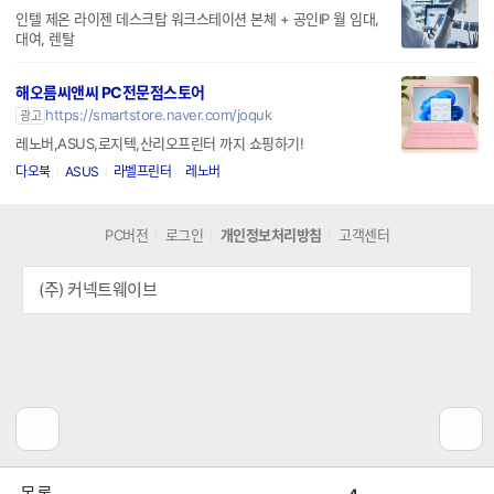
인텔 제온 라이젠 데스크탑 워크스테이션 본체 + 공인IP 월 임대,
대여, 렌탈
해오름씨앤씨 PC전문점스토어
https://smartstore.naver.com/joquk
광고
레노버,ASUS,로지텍,산리오프린터 까지 쇼핑하기!
다오북
ASUS
라벨프린터
레노버
PC버전
로그인
개인정보처리방침
고객센터
(주) 커넥트웨이브
공
비
4