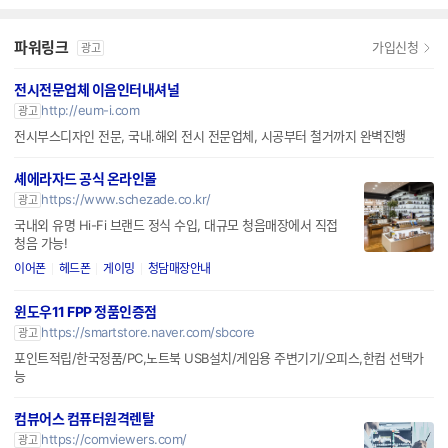
파워링크
가입신청
광고
전시전문업체 이음인터내셔널
http://eum-i.com
광고
전시부스디자인 전문, 국내.해외 전시 전문업체, 시공부터 철거까지 완벽진행
셰에라자드 공식 온라인몰
https://www.schezade.co.kr/
광고
국내외 유명 Hi-Fi 브랜드 정식 수입, 대규모 청음매장에서 직접
청음 가능!
이어폰
헤드폰
게이밍
청담매장안내
윈도우11 FPP 정품인증점
https://smartstore.naver.com/sbcore
광고
포인트적립/한국정품/PC,노트북 USB설치/게임용 주변기기/오피스,한컴 선택가
능
컴뷰어스 컴퓨터원격렌탈
https://comviewers.com/
광고