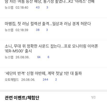
땀 차는 여름 등산 배낭, 통기성 높였다…K2 ‘아레스’ 선봬
읽
공
뉴스탭
02:18:40
43
3
음
감
마뗑킴, 첫 러닝 컬렉션 출격…일상과 러닝 경계 허문다
읽
공
뉴스탭
02:18:39
38
3
음
감
소니, 무대 위 정확한 사운드 잡는다…프로 모니터링 이어폰
‘IER-M500’ 출시
읽
공
뉴스탭
26.08.06.
64
6
음
감
'세단의 반격' 신형 아반떼, 계약 첫날 1만 대 돌파
읽
공
오토헤럴드
26.08.06.
244
2
음
감
이
다
관련 이벤트/체험단
1
/
3
전
음