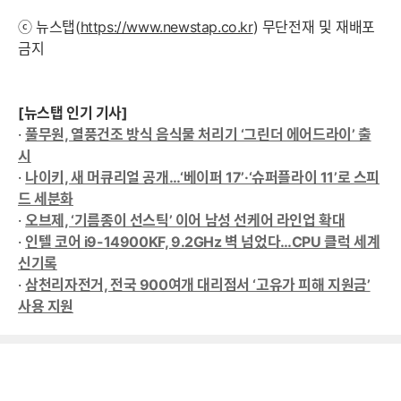
ⓒ 뉴스탭(
https://www.newstap.co.kr
) 무단전재 및 재배포
금지
[뉴스탭 인기 기사]
·
풀무원, 열풍건조 방식 음식물 처리기 ‘그린더 에어드라이’ 출
시
·
나이키, 새 머큐리얼 공개…‘베이퍼 17’·‘슈퍼플라이 11’로 스피
드 세분화
·
오브제, ‘기름종이 선스틱’ 이어 남성 선케어 라인업 확대
·
인텔 코어 i9-14900KF, 9.2GHz 벽 넘었다…CPU 클럭 세계
신기록
·
삼천리자전거, 전국 900여개 대리점서 ‘고유가 피해 지원금’
사용 지원