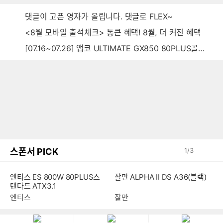
댓글이 고픈 영자가 올립니다. 댓글로 FLEX~
<8월 모바일 출석체크> 통큰 혜택! 8월, 더 커진 혜택
[07.16~07.26] 앱코 ULTIMATE GX850 80PLUS골드 풀모듈러 ATX3.0 블랙
스폰서 PICK
1
/
3
엔티스 ES 800W 80PLUS스
잘만 ALPHA II DS A36(블랙)
탠다드 ATX3.1
엔티스
잘만