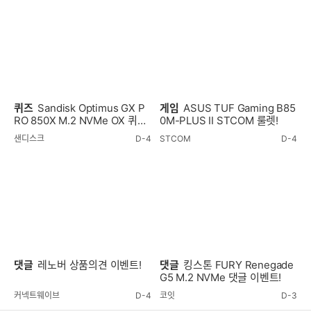
퀴즈
Sandisk Optimus GX P
게임
ASUS TUF Gaming B85
RO 850X M.2 NVMe OX 퀴즈
0M-PLUS II STCOM 룰렛!
이벤트!
샌디스크
D-4
STCOM
D-4
댓글
레노버 상품의견 이벤트!
댓글
킹스톤 FURY Renegade
G5 M.2 NVMe 댓글 이벤트!
커넥트웨이브
D-4
코잇
D-3