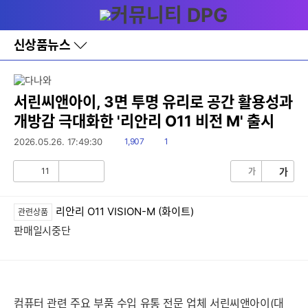
다
메뉴
나
와
홈
신상품뉴스
바
로
가
기
레
서린씨앤아이, 3면 투명 유리로 공간 활용성과
이
개방감 극대화한 '리안리 O11 비전 M' 출시
어
창
읽
댓
2026.05.26. 17:49:30
1,907
1
토
음
글
글
11
가
가
공
비
감
공
감
리안리 O11 VISION-M (화이트)
관련상품
판매일시중단
컴퓨터 관련 주요 부품 수입 유통 전문 업체 서린씨앤아이(대