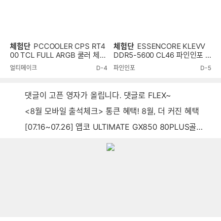
체험단
PCCOOLER CPS RT4
체험단
ESSENCORE KLEVV
00 TCL FULL ARGB 쿨러 체험
DDR5-5600 CL46 파인인포 (1
단
6GB) RAM 체험단
얼티메이크
D-4
파인인포
D-5
댓글이 고픈 영자가 올립니다. 댓글로 FLEX~
<8월 모바일 출석체크> 통큰 혜택! 8월, 더 커진 혜택
[07.16~07.26] 앱코 ULTIMATE GX850 80PLUS골드 풀모듈러 ATX3.0 블랙