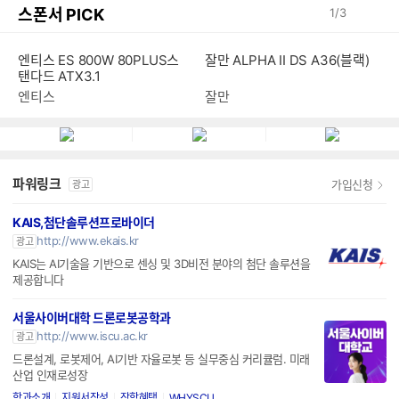
스폰서 PICK
1
/
3
엔티스 ES 800W 80PLUS스
잘만 ALPHA II DS A36(블랙)
탠다드 ATX3.1
엔티스
잘만
파워링크
가입신청
광고
KAIS,첨단솔루션프로바이더
http://www.ekais.kr
광고
KAIS는 AI기술을 기반으로 센싱 및 3D비전 분야의 첨단 솔루션을
제공합니다
서울사이버대학 드론로봇공학과
http://www.iscu.ac.kr
광고
드론설계, 로봇제어, AI기반 자율로봇 등 실무중심 커리큘럼. 미래
산업 인재로성장
학과소개
지원서작성
장학혜택
WHYSCU