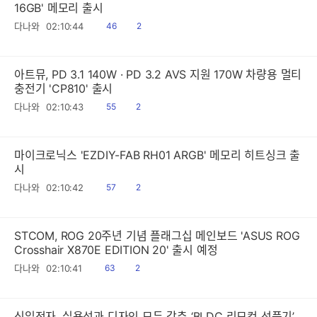
16GB' 메모리 출시
읽
공
다나와
02:10:44
46
2
음
감
아트뮤, PD 3.1 140W · PD 3.2 AVS 지원 170W 차량용 멀티
충전기 'CP810' 출시
읽
공
다나와
02:10:43
55
2
음
감
마이크로닉스 'EZDIY-FAB RH01 ARGB' 메모리 히트싱크 출
시
읽
공
다나와
02:10:42
57
2
음
감
STCOM, ROG 20주년 기념 플래그십 메인보드 'ASUS ROG
Crosshair X870E EDITION 20' 출시 예정
읽
공
다나와
02:10:41
63
2
음
감
신일전자, 실용성과 디자인 모두 갖춘 ‘BLDC 리모컨 선풍기’