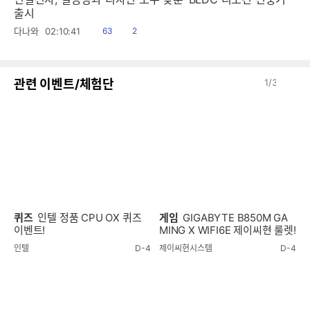
출시
읽
공
다나와
02:10:41
63
2
음
감
이
다
관련 이벤트/체험단
1
/
3
전
음
퀴즈
인텔 정품 CPU OX 퀴즈
게임
GIGABYTE B850M GA
이벤트!
MING X WIFI6E 제이씨현 룰렛!
인텔
D-4
제이씨현시스템
D-4