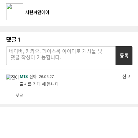
서린씨앤아이
댓글
1
등록
신고
M18
진아
26.05.27.
출시를 기대 해 봅니다
댓글
공
비
감
공
감