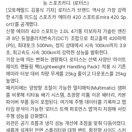
능 스포츠카다. (로터스)
[오토헤럴드 김흥식 기자] 로터스가 브랜드 역사상 가장 강력
한 4기통 미드십 스포츠카 ‘에미라 420 스포트(Emira 420 Sp
ort)’를 공개했다.
신형 에미라 420 스포트는 2.0L 4기통 터보차저 가솔린 엔진
과 8단 듀얼클러치변속기(DCT) 조합으로 최고출력 420마력
(PS), 최대토크 500Nm, 정지 상태에서 시속 100km까지 3.9
초, 최고속도 시속 300km의 강력한 성능을 발휘한다.
가장 눈에 띄는 변화는 경량화다. 로터스는 선택 사양인 ‘라이트
웨이트 핸들링 팩(Lightweight Handling Pack)’ 적용 시 기존
에미라 터보 대비 차량 무게를 25kg 줄이고 다운포스를 25kg
높였다.
패키지에는 양방향 조절이 가능한 멀티매틱(Multimatic) 댐퍼
를 비롯해 티타늄 배기 시스템, 초경량 리튬 이온 배터리, 카본
파이버 부품 등이 포함된다. 여기에 주행 데이터를 기록하고 랩
타임 분석이 가능한 ‘로터스 트랙 퍼포먼스 앱’까지 지원해 서킷
주행 성능을 강화했다.
외관은 공기 흐름과 냉각 성능 개선에 초점을 맞춰 다듬어졌다.
새롭게 설계된 전면 스플리터와 대형 벤트, 확장형 사이드 스커