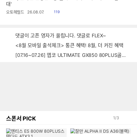
대'
읽
오토헤럴드
26.08.07.
119
음
댓글이 고픈 영자가 올립니다. 댓글로 FLEX~
<8월 모바일 출석체크> 통큰 혜택! 8월, 더 커진 혜택
[07.16~07.26] 앱코 ULTIMATE GX850 80PLUS골드 풀모듈러 ATX3.0 블랙
스폰서 PICK
1
/
3
엔티스 ES 800W 80PLUS스
잘만 ALPHA II DS A36(블랙)