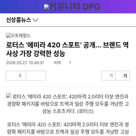
다
메뉴
나
와
홈
신상품뉴스
바
로
가
기
레
로터스 ‘에미라 420 스포트’ 공개... 브랜드 역
이
사상 가장 강력한 성능
어
창
읽
댓
2026.05.27. 13:49:31
408
1
토
음
글
글
3
가
가
공
비
감
공
감
로터스 ‘에미라 420 스포트’. 420마력 2.0리터 터보 엔진과 경
량화 패키지를 바탕으로 트랙과 일상 주행 모두를 겨냥한 고성