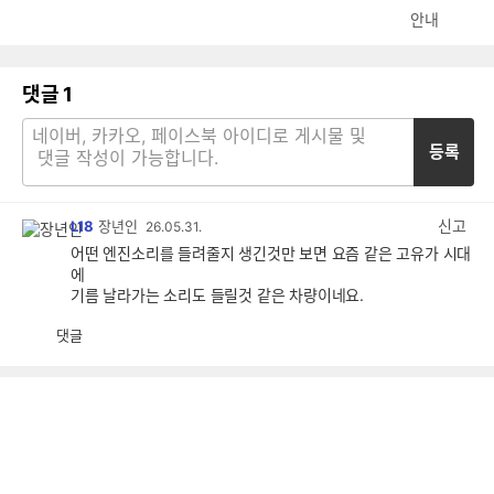
안내
댓글
1
등록
신고
L18
장년인
26.05.31.
어떤 엔진소리를 들려줄지 생긴것만 보면 요즘 같은 고유가 시대
에
기름 날라가는 소리도 들릴것 같은 차량이네요.
댓글
공
비
감
공
감