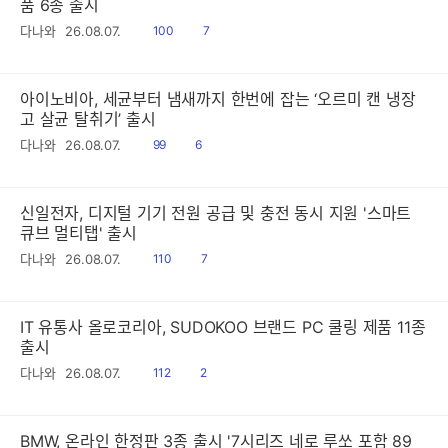
품 6종 출시
읽
공
다나와
26.08.07.
100
7
음
감
아이노비아, 세균부터 냄새까지 한번에 잡는 ‘오르미 캔 냉장
고 살균 탈취기’ 출시
읽
공
다나와
26.08.07.
99
6
음
감
신일전자, 디지털 기기 전원 공급 및 충전 동시 지원 '스마트
큐브 멀티탭' 출시
읽
공
다나와
26.08.07.
110
7
음
감
IT 유통사 올로코리아, SUDOKOO 브랜드 PC 쿨링 제품 11종
출시
읽
공
다나와
26.08.07.
112
2
음
감
BMW, 온라인 한정판 3종 출시 '7시리즈 네로 루쏘 포함 89