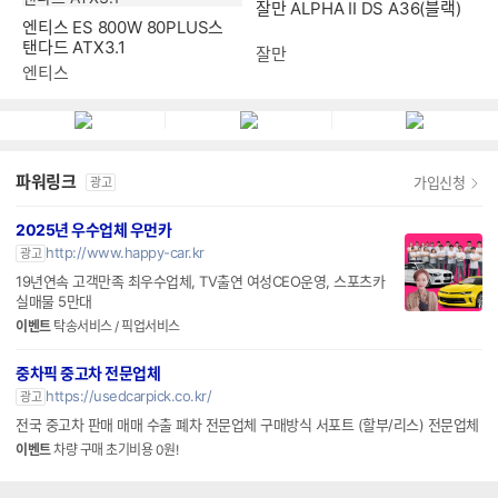
탠다드 ATX3.1
엔티스
잘만
파워링크
가입신청
광고
2025년 우수업체 우먼카
http://www.happy-car.kr
광고
19년연속 고객만족 최우수업체, TV출연 여성CEO운영, 스포츠카
실매물 5만대
이벤트
탁송서비스 / 픽업서비스
중차픽 중고차 전문업체
https://usedcarpick.co.kr/
광고
전국 중고차 판매 매매 수출 폐차 전문업체 구매방식 서포트 (할부/리스) 전문업체
이벤트
차량 구매 초기비용 0원!
PC버전
로그인
개인정보처리방침
고객센터