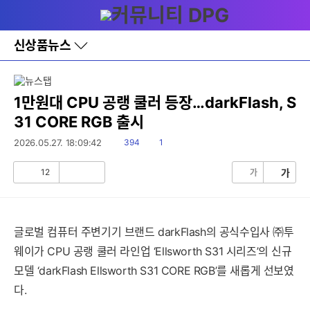
다
메뉴
나
와
홈
신상품뉴스
바
로
가
기
레
1만원대 CPU 공랭 쿨러 등장…darkFlash, S
이
31 CORE RGB 출시
어
창
읽
댓
2026.05.27. 18:09:42
394
1
토
음
글
글
12
가
가
공
비
감
공
감
글로벌 컴퓨터 주변기기 브랜드 darkFlash의 공식수입사 ㈜투
웨이가 CPU 공랭 쿨러 라인업 ‘Ellsworth S31 시리즈’의 신규
모델 ‘darkFlash Ellsworth S31 CORE RGB’를 새롭게 선보였
다.