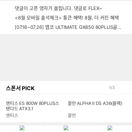
댓글이 고픈 영자가 올립니다. 댓글로 FLEX~
<8월 모바일 출석체크> 통큰 혜택! 8월, 더 커진 혜택
[07.16~07.26] 앱코 ULTIMATE GX850 80PLUS골드 풀모듈러 ATX3.0 블랙
스폰서 PICK
1
/
3
엔티스 ES 800W 80PLUS스
잘만 ALPHA II DS A36(블랙)
탠다드 ATX3.1
엔티스
잘만