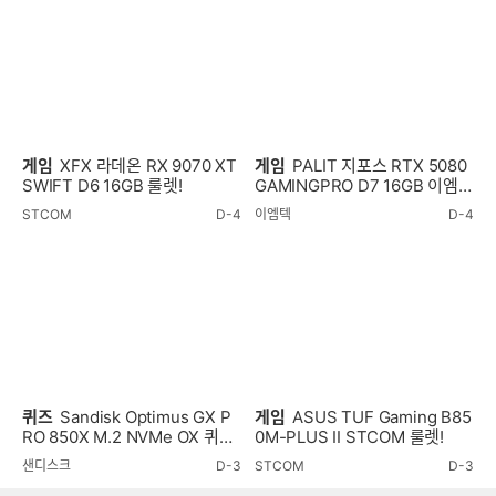
게임
XFX 라데온 RX 9070 XT
게임
PALIT 지포스 RTX 5080
SWIFT D6 16GB 룰렛!
GAMINGPRO D7 16GB 이엠텍
룰렛!
STCOM
D-4
이엠텍
D-4
퀴즈
Sandisk Optimus GX P
게임
ASUS TUF Gaming B85
RO 850X M.2 NVMe OX 퀴즈
0M-PLUS II STCOM 룰렛!
이벤트!
샌디스크
D-3
STCOM
D-3