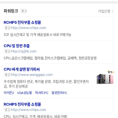
파워링크
가입신청
광고
RCHIPS 전자부품 쇼핑몰
http://www.rchips.com
광고
S31 실시간재고 및 가격 배송일표시 바로구매가능
CPU 및 정련 추출
http://cj금속.com
광고
CPU,금은스크랩매입, 팔라듐,전자스크랩매입, 금폐액, 정련공장운영
CPU 싸게 살땐 왕가피씨
http://www.wanggapc.com
광고
우수업체 컴퓨터 싼곳, 특가몰 운영, 조립과정 오픈, 할인쿠폰지
급, 후기 문상제공
아이온2
VGA성능별
럭셔리 PC
발로란트PC
RCHIPS 전자부품 쇼핑몰
http://www.rchips.com
광고
CPU, 실시간재고, 가격, 배송일표시, 바로구매!