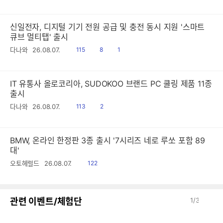
음
감
신일전자, 디지털 기기 전원 공급 및 충전 동시 지원 '스마트
큐브 멀티탭' 출시
읽
공
댓
다나와
26.08.07.
115
8
1
음
감
글
IT 유통사 올로코리아, SUDOKOO 브랜드 PC 쿨링 제품 11종
출시
읽
공
다나와
26.08.07.
113
2
음
감
BMW, 온라인 한정판 3종 출시 '7시리즈 네로 루쏘 포함 89
대'
읽
오토헤럴드
26.08.07.
122
음
이
다
관련 이벤트/체험단
1
/
3
전
음