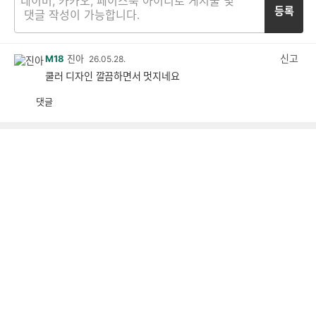
등록
신고
M18
진아
26.05.28.
쿨러 디자인 깔끔하면서 멋지네요
댓글
공
비
감
공
감