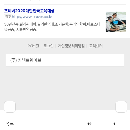
프레버2020대한민국교육대상
http://www.praver.co.kr
광고
30년전통,필리핀대학,필리핀의대,조기유학,온라인학위,아포스티
유공증, 서류번역공증.
PC버전
로그인
개인정보처리방침
고객센터
(주) 커넥트웨이브
공
비
목록
12
1
감
공