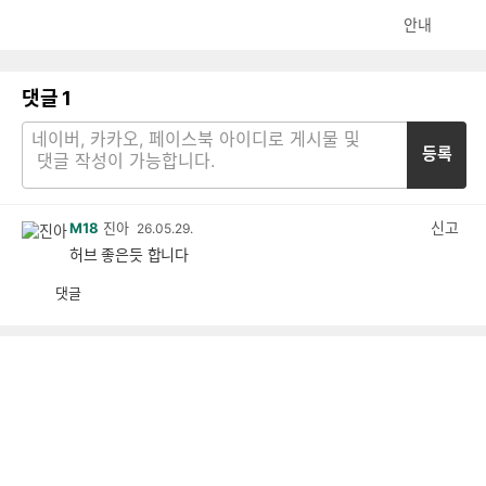
안내
댓글
1
등록
신고
M18
진아
26.05.29.
허브 좋은듯 합니다
댓글
공
비
감
공
감