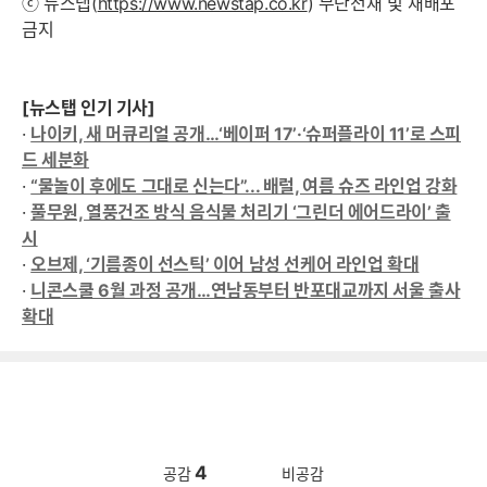
ⓒ 뉴스탭(
https://www.newstap.co.kr
) 무단전재 및 재배포
금지
[뉴스탭 인기 기사]
·
나이키, 새 머큐리얼 공개…‘베이퍼 17’·‘슈퍼플라이 11’로 스피
드 세분화
·
“물놀이 후에도 그대로 신는다”... 배럴, 여름 슈즈 라인업 강화
·
풀무원, 열풍건조 방식 음식물 처리기 ‘그린더 에어드라이’ 출
시
·
오브제, ‘기름종이 선스틱’ 이어 남성 선케어 라인업 확대
·
니콘스쿨 6월 과정 공개…연남동부터 반포대교까지 서울 출사
확대
4
공감
비공감