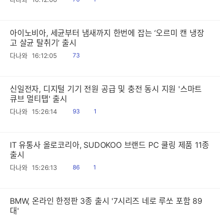
음
감
아이노비아, 세균부터 냄새까지 한번에 잡는 ‘오르미 캔 냉장
고 살균 탈취기’ 출시
읽
다나와
16:12:05
73
음
신일전자, 디지털 기기 전원 공급 및 충전 동시 지원 '스마트
큐브 멀티탭' 출시
읽
공
다나와
15:26:14
93
1
음
감
IT 유통사 올로코리아, SUDOKOO 브랜드 PC 쿨링 제품 11종
출시
읽
공
다나와
15:26:13
86
1
음
감
BMW, 온라인 한정판 3종 출시 '7시리즈 네로 루쏘 포함 89
대'