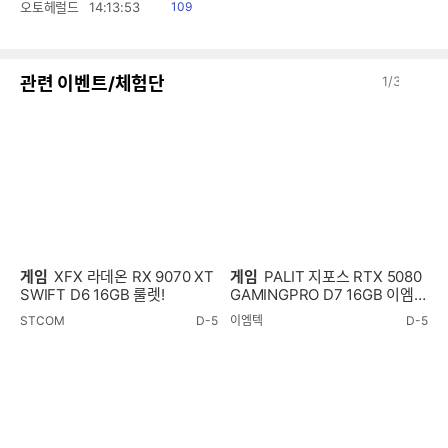
읽
오토헤럴드
14:13:53
109
음
이
다
관련 이벤트/체험단
1
/
3
전
음
게임
XFX 라데온 RX 9070 XT
게임
PALIT 지포스 RTX 5080
SWIFT D6 16GB 룰렛!
GAMINGPRO D7 16GB 이엠텍
룰렛!
STCOM
D-5
이엠텍
D-5