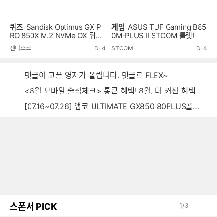
퀴즈
Sandisk Optimus GX P
게임
ASUS TUF Gaming B85
RO 850X M.2 NVMe OX 퀴즈
0M-PLUS II STCOM 룰렛!
이벤트!
샌디스크
D-4
STCOM
D-4
댓글이 고픈 영자가 올립니다. 댓글로 FLEX~
<8월 모바일 출석체크> 통큰 혜택! 8월, 더 커진 혜택
[07.16~07.26] 앱코 ULTIMATE GX850 80PLUS골드 풀모듈러 ATX3.0 블랙
스폰서 PICK
1
/
3