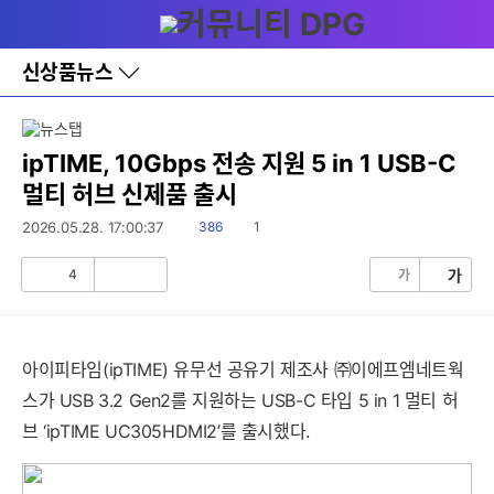
다
메뉴
나
와
홈
신상품뉴스
바
로
가
기
레
ipTIME, 10Gbps 전송 지원 5 in 1 USB-C
이
멀티 허브 신제품 출시
어
창
읽
댓
2026.05.28. 17:00:37
386
1
토
음
글
글
4
가
가
공
비
감
공
감
아이피타임(ipTIME) 유무선 공유기 제조사 ㈜이에프엠네트웍
스가 USB 3.2 Gen2를 지원하는 USB-C 타입 5 in 1 멀티 허
브 ‘ipTIME UC305HDMI2’를 출시했다.