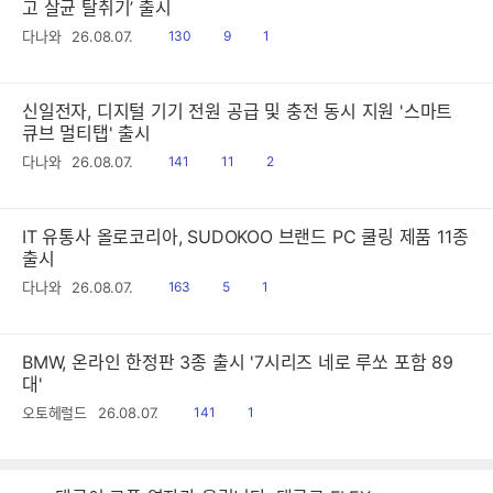
고 살균 탈취기’ 출시
읽
공
댓
다나와
26.08.07.
130
9
1
음
감
글
신일전자, 디지털 기기 전원 공급 및 충전 동시 지원 '스마트
큐브 멀티탭' 출시
읽
공
댓
다나와
26.08.07.
141
11
2
음
감
글
IT 유통사 올로코리아, SUDOKOO 브랜드 PC 쿨링 제품 11종
출시
읽
공
댓
다나와
26.08.07.
163
5
1
음
감
글
BMW, 온라인 한정판 3종 출시 '7시리즈 네로 루쏘 포함 89
대'
읽
공
오토헤럴드
26.08.07.
141
1
음
감