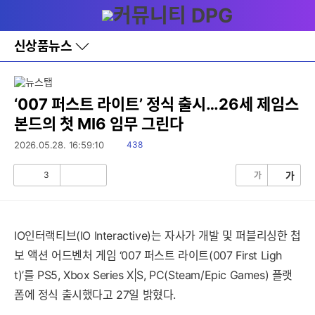
다
메뉴
나
와
홈
신상품뉴스
바
로
가
기
레
‘007 퍼스트 라이트’ 정식 출시…26세 제임스
이
본드의 첫 MI6 임무 그린다
어
창
읽
2026.05.28. 16:59:10
438
토
음
글
3
가
가
공
비
감
공
감
세부정보 열기/접기
IO인터랙티브(IO Interactive)는 자사가 개발 및 퍼블리싱한 첩
보 액션 어드벤처 게임 ‘007 퍼스트 라이트(007 First Ligh
t)’를 PS5, Xbox Series X|S, PC(Steam/Epic Games) 플랫
폼에 정식 출시했다고 27일 밝혔다.