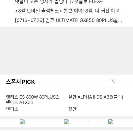
댓글이 고픈 영자가 올립니다. 댓글로 FLEX~
<8월 모바일 출석체크> 통큰 혜택! 8월, 더 커진 혜택
[07.16~07.26] 앱코 ULTIMATE GX850 80PLUS골드 풀모듈러 ATX3.0 블랙
스폰서 PICK
1
/
3
엔티스 ES 800W 80PLUS스
잘만 ALPHA II DS A36(블랙)
탠다드 ATX3.1
엔티스
잘만