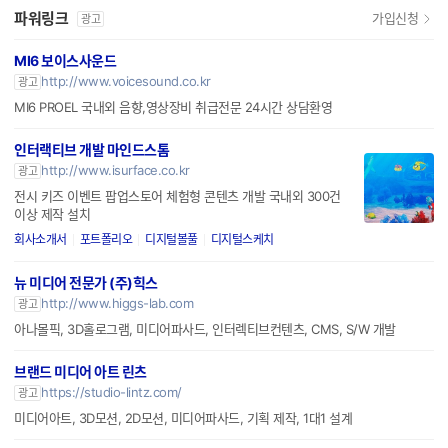
파워링크
가입신청
광고
MI6 보이스사운드
http://www.voicesound.co.kr
광고
MI6 PROEL 국내외 음향,영상장비 취급전문 24시간 상담환영
인터랙티브 개발 마인드스톰
http://www.isurface.co.kr
광고
전시 키즈 이벤트 팝업스토어 체험형 콘텐츠 개발 국내외 300건
이상 제작 설치
회사소개서
포트폴리오
디지털볼풀
디지털스케치
뉴 미디어 전문가 (주)힉스
http://www.higgs-lab.com
광고
아나몰픽, 3D홀로그램, 미디어파사드, 인터렉티브컨텐츠, CMS, S/W 개발
브랜드 미디어 아트 린츠
https://studio-lintz.com/
광고
미디어아트, 3D모션, 2D모션, 미디어파사드, 기획 제작, 1대1 설계