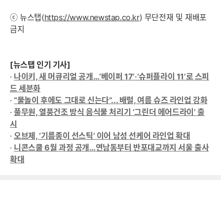
ⓒ 뉴스탭(
https://www.newstap.co.kr
) 무단전재 및 재배포
금지
[뉴스탭 인기 기사]
·
나이키, 새 머큐리얼 공개…‘베이퍼 17’·‘슈퍼플라이 11’로 스피
드 세분화
·
“물놀이 후에도 그대로 신는다”... 배럴, 여름 슈즈 라인업 강화
·
풀무원, 열풍건조 방식 음식물 처리기 ‘그린더 에어드라이’ 출
시
·
오브제, ‘기름종이 선스틱’ 이어 남성 선케어 라인업 확대
·
니콘스쿨 6월 과정 공개…연남동부터 반포대교까지 서울 출사
확대