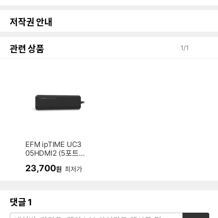
저작권 안내
관련 상품
1
/
1
EFM ipTIME UC3
05HDMI2 (5포트/
USB 3.2 Type C)
23,700
원
최저가
댓글
1