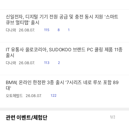
음
감
신일전자, 디지털 기기 전원 공급 및 충전 동시 지원 '스마트
큐브 멀티탭' 출시
읽
공
댓
다나와
26.08.07.
115
8
1
음
감
글
IT 유통사 올로코리아, SUDOKOO 브랜드 PC 쿨링 제품 11종
출시
읽
공
다나와
26.08.07.
113
2
음
감
BMW, 온라인 한정판 3종 출시 '7시리즈 네로 루쏘 포함 89
대'
읽
오토헤럴드
26.08.07.
122
음
이
다
관련 이벤트/체험단
1
/
3
전
음