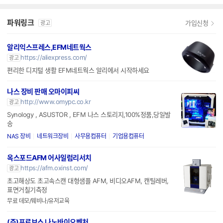
파워링크
가입신청
광고
알리익스프레스,EFM네트웍스
https://aliexpress.com/
광고
편리한 디지털 생활 EFM네트웍스 알리에서 시작하세요
나스 장비 판매 오마이피씨
http://www.omypc.co.kr
광고
Synology , ASUSTOR , EFM 나스 스토리지,100%정품,당일발
송
NAS 장비
네트워크장비
사무용컴퓨터
기업용컴퓨터
옥스포드AFM 어사일럼리서치
https://afm.oxinst.com/
광고
초고해상도 초고속스캔 대형샘플 AFM, 비디오AFM, 캔틸레버,
표면거칠기측정
무료 데모/웨비나/유저교육
(주)프로브스 나노바이오벤처