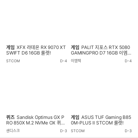
게임
XFX 라데온 RX 9070 XT
게임
PALIT 지포스 RTX 5080
SWIFT D6 16GB 룰렛!
GAMINGPRO D7 16GB 이엠텍
룰렛!
STCOM
D-4
이엠텍
D-4
퀴즈
Sandisk Optimus GX P
게임
ASUS TUF Gaming B85
RO 850X M.2 NVMe OX 퀴즈
0M-PLUS II STCOM 룰렛!
이벤트!
샌디스크
D-3
STCOM
D-3