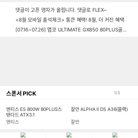
댓글이 고픈 영자가 올립니다. 댓글로 FLEX~
<8월 모바일 출석체크> 통큰 혜택! 8월, 더 커진 혜택
[07.16~07.26] 앱코 ULTIMATE GX850 80PLUS골드 풀모듈러 ATX3.0 블랙
스폰서 PICK
1
/
3
엔티스 ES 800W 80PLUS스
잘만 ALPHA II DS A36(블랙)
탠다드 ATX3.1
엔티스
잘만