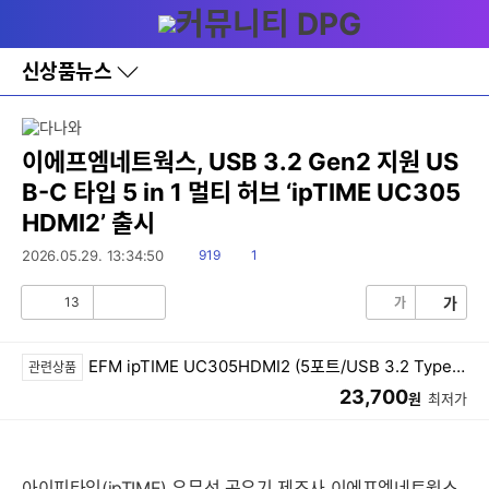
다
메뉴
나
와
홈
신상품뉴스
바
로
가
기
레
이에프엠네트웍스, USB 3.2 Gen2 지원 US
이
B-C 타입 5 in 1 멀티 허브 ‘ipTIME UC305
어
창
HDMI2’ 출시
토
글
읽
댓
2026.05.29. 13:34:50
919
1
음
글
13
가
가
공
비
감
공
감
EFM ipTIME UC305HDMI2 (5포트/USB 3.2 Type C)
관련상품
23,700
원
최저가
아이피타임(ipTIME) 유무선 공유기 제조사 이에프엠네트웍스