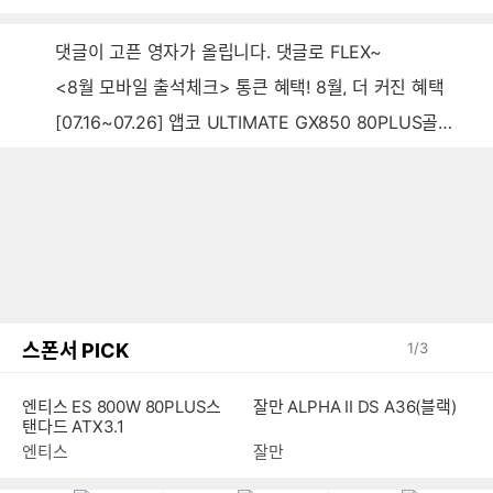
댓글이 고픈 영자가 올립니다. 댓글로 FLEX~
<8월 모바일 출석체크> 통큰 혜택! 8월, 더 커진 혜택
[07.16~07.26] 앱코 ULTIMATE GX850 80PLUS골드 풀모듈러 ATX3.0 블랙
스폰서 PICK
1
/
3
엔티스 ES 800W 80PLUS스
잘만 ALPHA II DS A36(블랙)
탠다드 ATX3.1
엔티스
잘만