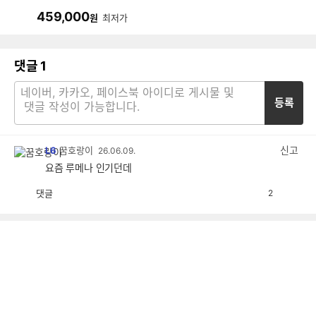
459,000
원
최저가
댓글
1
등록
신고
L6
꿈호랑이
26.06.09.
요즘 루메나 인기던데
댓글
2
공
비
감
공
감