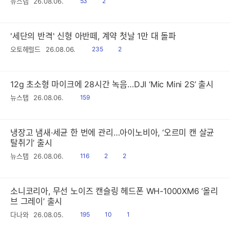
읽
공
뉴스탭
26.08.06.
53
2
음
감
'세단의 반격' 신형 아반떼, 계약 첫날 1만 대 돌파
읽
공
오토헤럴드
26.08.06.
235
2
음
감
12g 초소형 마이크에 28시간 녹음…DJI ‘Mic Mini 2S’ 출시
읽
뉴스탭
26.08.06.
159
음
냉장고 냄새·세균 한 번에 관리…아이노비아, ‘오르미 캔 살균
탈취기’ 출시
읽
공
댓
뉴스탭
26.08.06.
116
2
2
음
감
글
소니코리아, 무선 노이즈 캔슬링 헤드폰 WH-1000XM6 ‘올리
브 그레이’ 출시
읽
공
댓
다나와
26.08.05.
195
10
1
음
감
글