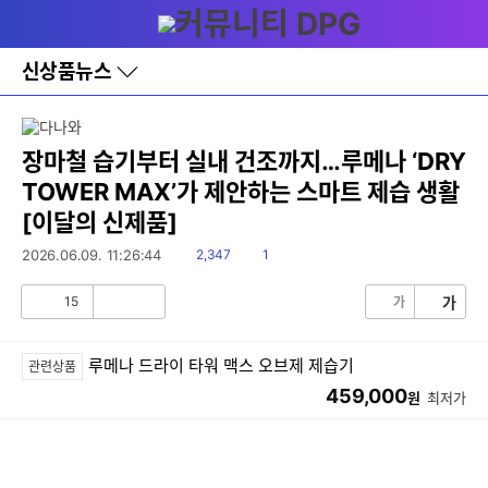
다
메뉴
나
와
홈
신상품뉴스
바
로
가
기
레
장마철 습기부터 실내 건조까지…루메나 ‘DRY
이
TOWER MAX’가 제안하는 스마트 제습 생활
어
창
[이달의 신제품]
토
글
읽
댓
2026.06.09. 11:26:44
2,347
1
음
글
15
가
가
공
비
감
공
감
루메나 드라이 타워 맥스 오브제 제습기
관련상품
459,000
원
최저가