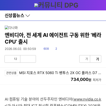
다
메뉴
나
와
홈
신상품뉴스
바
로
가
기
레
엔비디아, 전 세계 AI 에이전트 구동 위한 ‘베라
이
CPU’ 출시
어
창
읽
댓
2026.06.02. 00:50:59
608
2
토
음
글
글
12
가
가
공
비
감
공
감
MSI 지포스 RTX 5060 Ti 벤투스 2X OC 플러스 D7 8GB
관련상품
734,000
원
최저가
AI 컴퓨팅 기술 분야의 선두주자인 엔비디아(
www.nvidia.co.k
r
)가 아시아 최대 ICT 전시회 컴퓨텍스(COMPUTEX) 2026을