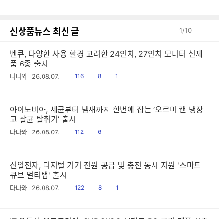
글
신상품뉴스 최신 글
1
/
10
벤큐, 다양한 사용 환경 고려한 24인치, 27인치 모니터 신제
품 6종 출시
읽
공
댓
다나와
26.08.07.
116
8
1
음
감
글
아이노비아, 세균부터 냄새까지 한번에 잡는 ‘오르미 캔 냉장
고 살균 탈취기’ 출시
읽
공
다나와
26.08.07.
112
6
음
감
신일전자, 디지털 기기 전원 공급 및 충전 동시 지원 '스마트
큐브 멀티탭' 출시
읽
공
댓
다나와
26.08.07.
122
8
1
음
감
글