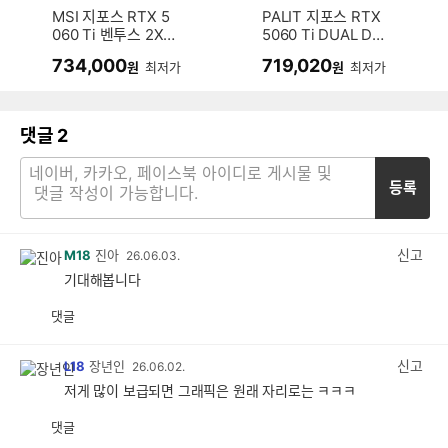
MSI 지포스 RTX 5
PALIT 지포스 RTX
060 Ti 벤투스 2X
5060 Ti DUAL D7
OC 플러스 D7 8GB
8GB 이엠텍
734,000
719,020
원
최저가
원
최저가
댓글
2
등록
신고
M18
진아
26.06.03.
기대해봅니다
댓글
공
비
감
공
감
신고
L18
장년인
26.06.02.
저게 많이 보급되면 그래픽은 원래 자리로는 ㅋㅋㅋ
댓글
공
비