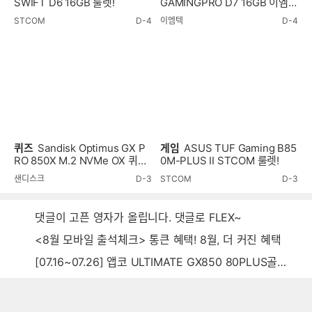
SWIFT D6 16GB 룰렛!
GAMINGPRO D7 16GB 이엠텍
룰렛!
STCOM
D-4
이엠텍
D-4
퀴즈
Sandisk Optimus GX P
게임
ASUS TUF Gaming B85
RO 850X M.2 NVMe OX 퀴즈
0M-PLUS II STCOM 룰렛!
이벤트!
샌디스크
D-3
STCOM
D-3
댓글이 고픈 영자가 올립니다. 댓글로 FLEX~
<8월 모바일 출석체크> 통큰 혜택! 8월, 더 커진 혜택
[07.16~07.26] 앱코 ULTIMATE GX850 80PLUS골드 풀모듈러 ATX3.0 블랙