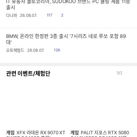
IT 유통사 올로코리아, SUDOKOO 브랜드 PC 쿨링 제품 11종
출시
읽
공
다나와
26.08.07.
117
2
음
감
BMW, 온라인 한정판 3종 출시 '7시리즈 네로 루쏘 포함 89
대'
읽
오토헤럴드
26.08.07.
126
음
이
다
관련 이벤트/체험단
1
/
3
전
음
게임
XFX 라데온 RX 9070 XT
게임
PALIT 지포스 RTX 5080