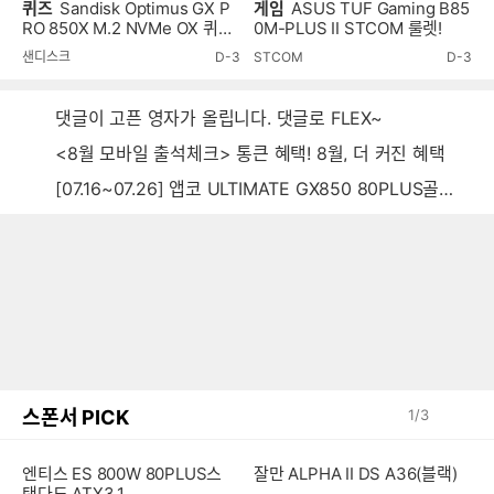
퀴즈
Sandisk Optimus GX P
게임
ASUS TUF Gaming B85
RO 850X M.2 NVMe OX 퀴즈
0M-PLUS II STCOM 룰렛!
이벤트!
샌디스크
D-3
STCOM
D-3
댓글이 고픈 영자가 올립니다. 댓글로 FLEX~
<8월 모바일 출석체크> 통큰 혜택! 8월, 더 커진 혜택
[07.16~07.26] 앱코 ULTIMATE GX850 80PLUS골드 풀모듈러 ATX3.0 블랙
스폰서 PICK
1
/
3
엔티스 ES 800W 80PLUS스
잘만 ALPHA II DS A36(블랙)
탠다드 ATX3.1