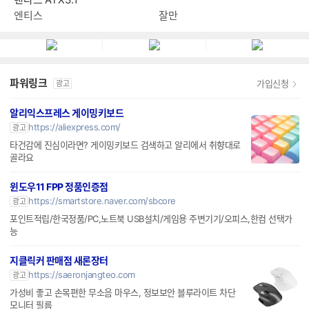
엔티스
잘만
파워링크
가입신청
광고
알리익스프레스 게이밍키보드
https://aliexpress.com/
광고
타건감에 진심이라면? 게이밍키보드 검색하고 알리에서 취향대로
골라요
윈도우11 FPP 정품인증점
https://smartstore.naver.com/sbcore
광고
포인트적립/한국정품/PC,노트북 USB설치/게임용 주변기기/오피스,한컴 선택가
능
지클릭커 판매점 새론장터
https://saeronjangteo.com
광고
가성비 좋고 손목편한 무소음 마우스, 정보보안 블루라이트 차단
모니터 필름