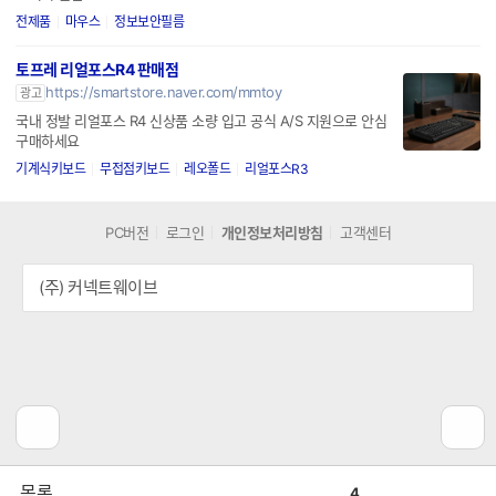
전제품
마우스
정보보안필름
토프레 리얼포스R4 판매점
https://smartstore.naver.com/mmtoy
광고
국내 정발 리얼포스 R4 신상품 소량 입고 공식 A/S 지원으로 안심
구매하세요
기계식키보드
무접점키보드
레오폴드
리얼포스R3
PC버전
로그인
개인정보처리방침
고객센터
(주) 커넥트웨이브
공
비
목록
4