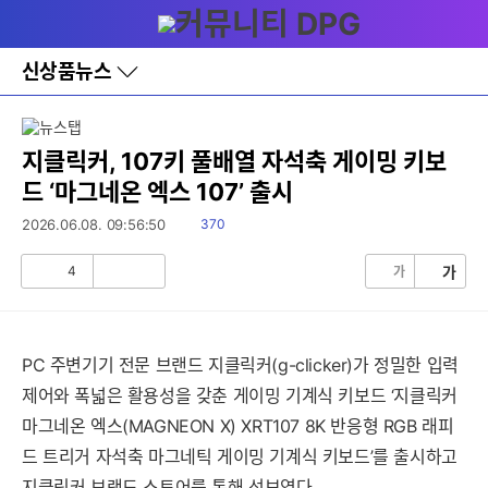
다
메뉴
나
와
홈
신상품뉴스
바
로
가
기
레
지클릭커, 107키 풀배열 자석축 게이밍 키보
이
드 ‘마그네온 엑스 107’ 출시
어
창
읽
2026.06.08. 09:56:50
370
토
음
글
4
가
가
공
비
감
공
감
PC 주변기기 전문 브랜드 지클릭커(g-clicker)가 정밀한 입력
제어와 폭넓은 활용성을 갖춘 게이밍 기계식 키보드 ‘지클릭커
세부정보 열기/접기
마그네온 엑스(MAGNEON X) XRT107 8K 반응형 RGB 래피
드 트리거 자석축 마그네틱 게이밍 기계식 키보드’를 출시하고
지클릭커 브랜드 스토어를 통해 선보였다.