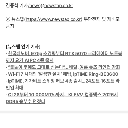
김종혁 기자/
news@newstap.co.kr
ⓒ 뉴스탭(
https://www.newstap.co.kr
) 무단전재 및 재배포
금지
[뉴스탭 인기 기사]
·
한국레노버, 975g 초경량부터 RTX 5070 크리에이터 노트북
까지 요가 AI PC 4종 출시
·
“물놀이 후에도 그대로 신는다”... 배럴, 여름 슈즈 라인업 강화
·
Wi-Fi 7 시대의 ‘깔끔한 설치’ 해법, ipTIME Ring-BE3600
·
ipTIME, 기가비트 스위칭 허브 4종 출시…24포트·16포트 라
인업 확대
·
CL26부터 10,000MT/s까지… KLEVV, 컴퓨텍스 2026서
DDR5 승부수 던졌다