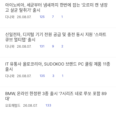
아이노비아, 세균부터 냄새까지 한번에 잡는 ‘오르미 캔 냉장
고 살균 탈취기’ 출시
읽
공
댓
다나와
26.08.07.
125
7
1
음
감
글
신일전자, 디지털 기기 전원 공급 및 충전 동시 지원 '스마트
큐브 멀티탭' 출시
읽
공
댓
다나와
26.08.07.
131
9
2
음
감
글
IT 유통사 올로코리아, SUDOKOO 브랜드 PC 쿨링 제품 11종
출시
읽
공
댓
다나와
26.08.07.
135
3
1
음
감
글
BMW, 온라인 한정판 3종 출시 '7시리즈 네로 루쏘 포함 89
대'
읽
오토헤럴드
26.08.07.
133
음