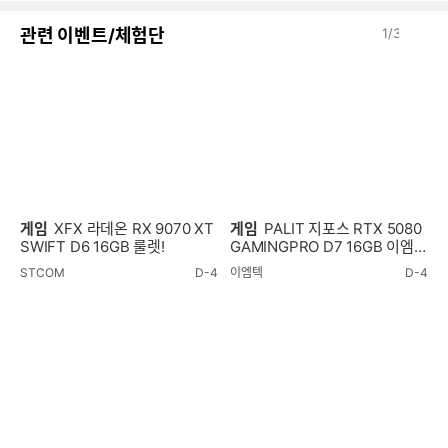
이
다
관련 이벤트/체험단
1
/
3
전
음
게임
XFX 라데온 RX 9070 XT
게임
PALIT 지포스 RTX 5080
SWIFT D6 16GB 룰렛!
GAMINGPRO D7 16GB 이엠텍
룰렛!
STCOM
D-4
이엠텍
D-4