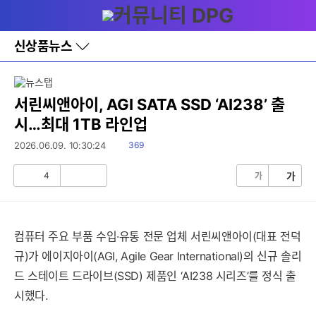
다
메뉴
나
와
홈
신상품뉴스
바
로
가
기
레
서린씨앤아이, AGI SATA SSD ‘AI238’ 출
이
시…최대 1TB 라인업
어
창
읽
2026.06.09. 10:30:24
369
토
음
글
4
가
가
공
비
감
공
감
컴퓨터 주요 부품 수입·유통 전문 업체 서린씨앤아이(대표 전덕
규)가 에이지아이(AGI, Agile Gear International)의 신규 솔리
드 스테이트 드라이브(SSD) 제품인 ‘AI238 시리즈’를 정식 출
시했다.