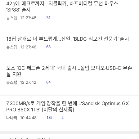
42g에 매크로까지…지클릭커, 하프버티컬 무선 마우스
‘SP88’ 출시
읽
뉴스탭
12:27:46
74
음
18엽 날개로 더 부드럽게…신일, ‘BLDC 리모컨 선풍기’ 출시
읽
뉴스탭
12:27:46
68
음
보스 ‘QC 헤드폰 2세대’ 국내 출시…몰입 오디오·USB-C 무손
실 지원
읽
뉴스탭
12:27:42
84
음
7,300MB/s로 게임·창작을 한 번에…‘Sandisk Optimus GX
PRO 850X 1TB’ [이달의 신제품]
읽
공
다나와
10:44:48
185
2
음
감