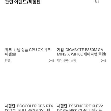
이
다
관련 이벤트/체험단
1
/
3
전
음
퀴즈
인텔 정품 CPU OX 퀴즈
게임
GIGABYTE B850M GA
이벤트!
MING X WIFI6E 제이씨현 룰렛!
인텔
D-5
제이씨현시스템
D-5
체험단
PCCOOLER CPS RT4
체험단
ESSENCORE KLEVV
00 TCL FULL ARGB 쿨러 체험
DDR5-5600 CL46 파인인포 (1