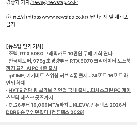
김종혁 기자/
news@newstap.co.kr
ⓒ 뉴스탭(
https://www.newstap.co.kr
) 무단전재 및 재배포
금지
[뉴스탭 인기 기사]
·
조텍, RTX 5060 그래픽카드 10만원 구매 기회 연다
·
한국레노버, 975g 초경량부터 RTX 5070 크리에이터 노트북
까지 요가 AI PC 4종 출시
·
ipTIME, 기가비트 스위칭 허브 4종 출시…24포트·16포트 라
인업 확대
·
HYTE 건담 윙 콜라보 라인업 국내 출시…터치스크린 PC 케이
스부터 데스크 굿즈까지
·
CL26부터 10,000MT/s까지… KLEVV, 컴퓨텍스 2026서
DDR5 승부수 던졌다 [컴퓨텍스 2026]