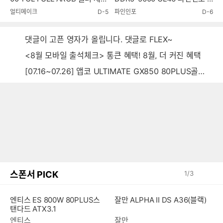
단
6GB) RAM 체험단
얼티메이크
D-5
파인인포
D-6
댓글이 고픈 영자가 올립니다. 댓글로 FLEX~
<8월 모바일 출석체크> 통큰 혜택! 8월, 더 커진 혜택
[07.16~07.26] 앱코 ULTIMATE GX850 80PLUS골드 풀모듈러 ATX3.0 블랙
스폰서 PICK
1
/
3
엔티스 ES 800W 80PLUS스
잘만 ALPHA II DS A36(블랙)
탠다드 ATX3.1
엔티스
잘만