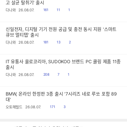
고 살균 탈취기’ 출시
읽
공
댓
다나와
26.08.07.
161
11
1
음
감
글
신일전자, 디지털 기기 전원 공급 및 충전 동시 지원 '스마트
큐브 멀티탭' 출시
읽
공
댓
다나와
26.08.07.
181
13
2
음
감
글
IT 유통사 올로코리아, SUDOKOO 브랜드 PC 쿨링 제품 11종
출시
읽
공
댓
다나와
26.08.07.
208
7
1
음
감
글
BMW, 온라인 한정판 3종 출시 '7시리즈 네로 루쏘 포함 89
대'
읽
공
오토헤럴드
26.08.07.
171
3
음
감