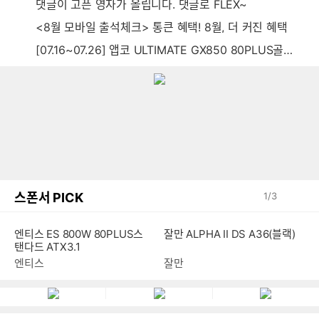
댓글이 고픈 영자가 올립니다. 댓글로 FLEX~
<8월 모바일 출석체크> 통큰 혜택! 8월, 더 커진 혜택
[07.16~07.26] 앱코 ULTIMATE GX850 80PLUS골드 풀모듈러 ATX3.0 블랙
스폰서 PICK
1
/
3
엔티스 ES 800W 80PLUS스
잘만 ALPHA II DS A36(블랙)
탠다드 ATX3.1
엔티스
잘만