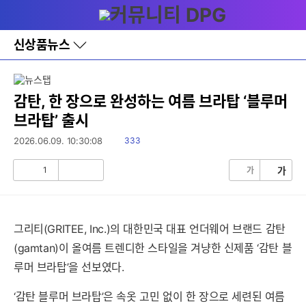
다
메뉴
나
와
홈
신상품뉴스
바
로
가
기
레
감탄, 한 장으로 완성하는 여름 브라탑 ‘블루머
이
브라탑’ 출시
어
창
읽
2026.06.09. 10:30:08
333
토
음
글
1
가
가
공
비
감
공
감
그리티(GRITEE, Inc.)의 대한민국 대표 언더웨어 브랜드 감탄
(gamtan)이 올여름 트렌디한 스타일을 겨냥한 신제품 ‘감탄 블
루머 브라탑’을 선보였다.
‘감탄 블루머 브라탑’은 속옷 고민 없이 한 장으로 세련된 여름