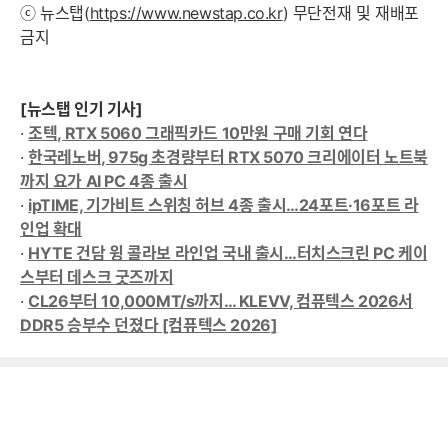
ⓒ 뉴스탭(
https://www.newstap.co.kr
) 무단전재 및 재배포
금지
[뉴스탭 인기 기사]
·
조텍, RTX 5060 그래픽카드 10만원 구매 기회 연다
·
한국레노버, 975g 초경량부터 RTX 5070 크리에이터 노트북
까지 요가 AI PC 4종 출시
·
ipTIME, 기가비트 스위칭 허브 4종 출시…24포트·16포트 라
인업 확대
·
HYTE 건담 윙 콜라보 라인업 국내 출시…터치스크린 PC 케이
스부터 데스크 굿즈까지
·
CL26부터 10,000MT/s까지… KLEVV, 컴퓨텍스 2026서
DDR5 승부수 던졌다 [컴퓨텍스 2026]