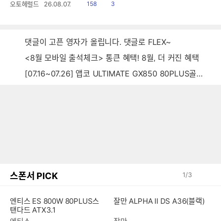
읽
공
오토헤럴드
26.08.07.
158
3
음
감
댓글이 고픈 영자가 올립니다. 댓글로 FLEX~
<8월 모바일 출석체크> 통큰 혜택! 8월, 더 커진 혜택
[07.16~07.26] 앱코 ULTIMATE GX850 80PLUS골드 풀모듈러 ATX3.0 블랙
스폰서 PICK
1
/
3
엔티스 ES 800W 80PLUS스
잘만 ALPHA II DS A36(블랙)
탠다드 ATX3.1