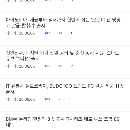
다나와
26.08.07.
음
감
글
아이노비아, 세균부터 냄새까지 한번에 잡는 ‘오르미 캔 냉장
고 살균 탈취기’ 출시
읽
공
댓
다나와
26.08.07.
147
11
1
음
감
글
신일전자, 디지털 기기 전원 공급 및 충전 동시 지원 '스마트
큐브 멀티탭' 출시
읽
공
댓
다나와
26.08.07.
167
13
2
음
감
글
IT 유통사 올로코리아, SUDOKOO 브랜드 PC 쿨링 제품 11종
출시
읽
공
댓
다나와
26.08.07.
193
7
1
음
감
글
BMW, 온라인 한정판 3종 출시 '7시리즈 네로 루쏘 포함 89
대'