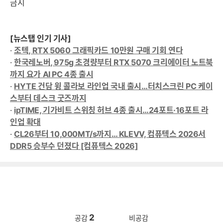
금지
[뉴스탭 인기 기사]
·
조텍, RTX 5060 그래픽카드 10만원 구매 기회 연다
·
한국레노버, 975g 초경량부터 RTX 5070 크리에이터 노트북
까지 요가 AI PC 4종 출시
·
HYTE 건담 윙 콜라보 라인업 국내 출시…터치스크린 PC 케이
스부터 데스크 굿즈까지
·
ipTIME, 기가비트 스위칭 허브 4종 출시…24포트·16포트 라
인업 확대
·
CL26부터 10,000MT/s까지… KLEVV, 컴퓨텍스 2026서
DDR5 승부수 던졌다 [컴퓨텍스 2026]
2
공감
비공감