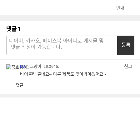
안내
댓글
1
등록
신고
L6
꿈호랑이
26.06.15.
바이블리 좋네요~ 다른 제품도 찾아봐야겠어요~
댓글
공
비
감
공
감