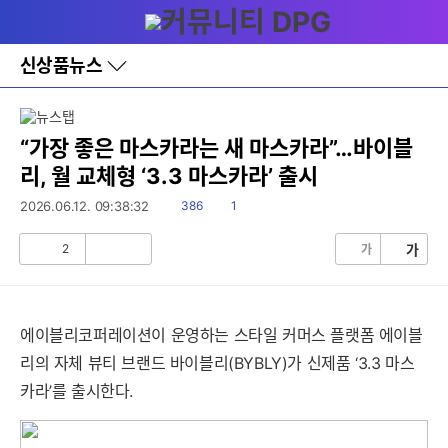
다
메뉴
나
와
홈
신상품뉴스
바
로
가
기
레
“가장 좋은 마스카라는 새 마스카라”…바이블
이
리, 월 교체형 ‘3.3 마스카라’ 출시
어
창
읽
댓
2026.06.12. 09:38:32
386
1
토
음
글
글
2
가
가
공
비
감
공
감
에이블리코퍼레이션이 운영하는 스타일 커머스 플랫폼 에이블
리의 자체 뷰티 브랜드 바이블리(BYBLY)가 신제품 ‘3.3 마스
카라’를 출시한다.