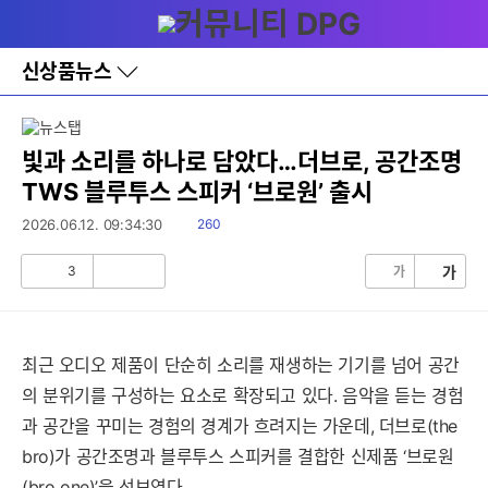
다
메뉴
나
와
홈
신상품뉴스
바
로
가
기
레
빛과 소리를 하나로 담았다…더브로, 공간조명
이
TWS 블루투스 스피커 ‘브로원’ 출시
어
창
읽
2026.06.12. 09:34:30
260
토
음
글
3
가
가
공
비
감
공
감
최근 오디오 제품이 단순히 소리를 재생하는 기기를 넘어 공간
의 분위기를 구성하는 요소로 확장되고 있다. 음악을 듣는 경험
과 공간을 꾸미는 경험의 경계가 흐려지는 가운데, 더브로(the
bro)가 공간조명과 블루투스 스피커를 결합한 신제품 ‘브로원
(bro one)’을 선보였다.