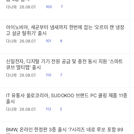
읽
공
다나와
26.08.07.
100
7
음
감
아이노비아, 세균부터 냄새까지 한번에 잡는 ‘오르미 캔 냉장
고 살균 탈취기’ 출시
읽
공
다나와
26.08.07.
101
6
음
감
신일전자, 디지털 기기 전원 공급 및 충전 동시 지원 '스마트
큐브 멀티탭' 출시
읽
공
다나와
26.08.07.
110
7
음
감
IT 유통사 올로코리아, SUDOKOO 브랜드 PC 쿨링 제품 11종
출시
읽
공
다나와
26.08.07.
112
2
음
감
BMW, 온라인 한정판 3종 출시 '7시리즈 네로 루쏘 포함 89