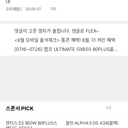
대'
읽
오토헤럴드
26.08.07.
120
음
댓글이 고픈 영자가 올립니다. 댓글로 FLEX~
<8월 모바일 출석체크> 통큰 혜택! 8월, 더 커진 혜택
[07.16~07.26] 앱코 ULTIMATE GX850 80PLUS골드 풀모듈러 ATX3.0 블랙
스폰서 PICK
1
/
3
엔티스 ES 800W 80PLUS스
잘만 ALPHA II DS A36(블랙)