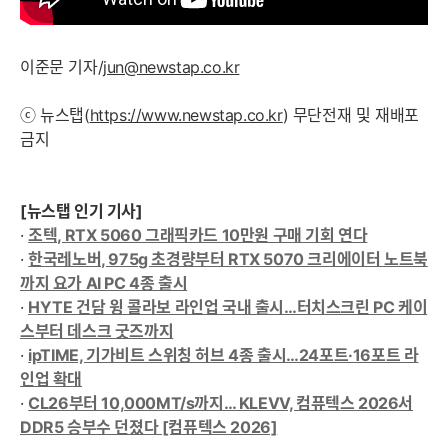
이준문 기자/
jun@newstap.co.kr
ⓒ 뉴스탭(
https://www.newstap.co.kr
) 무단전재 및 재배포
금지
[뉴스탭 인기 기사]
·
조텍, RTX 5060 그래픽카드 10만원 구매 기회 연다
·
한국레노버, 975g 초경량부터 RTX 5070 크리에이터 노트북
까지 요가 AI PC 4종 출시
·
HYTE 건담 윙 콜라보 라인업 국내 출시…터치스크린 PC 케이
스부터 데스크 굿즈까지
·
ipTIME, 기가비트 스위칭 허브 4종 출시…24포트·16포트 라
인업 확대
·
CL26부터 10,000MT/s까지… KLEVV, 컴퓨텍스 2026서
DDR5 승부수 던졌다 [컴퓨텍스 2026]