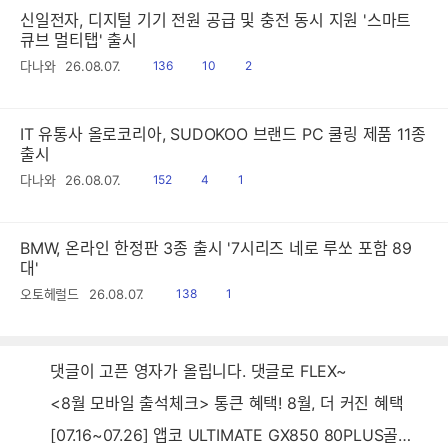
신일전자, 디지털 기기 전원 공급 및 충전 동시 지원 '스마트
큐브 멀티탭' 출시
읽
공
댓
다나와
26.08.07.
136
10
2
음
감
글
IT 유통사 올로코리아, SUDOKOO 브랜드 PC 쿨링 제품 11종
출시
읽
공
댓
다나와
26.08.07.
152
4
1
음
감
글
BMW, 온라인 한정판 3종 출시 '7시리즈 네로 루쏘 포함 89
대'
읽
공
오토헤럴드
26.08.07.
138
1
음
감
댓글이 고픈 영자가 올립니다. 댓글로 FLEX~
<8월 모바일 출석체크> 통큰 혜택! 8월, 더 커진 혜택
[07.16~07.26] 앱코 ULTIMATE GX850 80PLUS골드 풀모듈러 ATX3.0 블랙