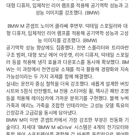
BMW M 콘셉트 노이어 클라쎄 후면부. 덕테일 스포일러와 대
형 디퓨저, 입체적인 리어 램프를 적용해 공기역학 성능과 고성
능 이미지를 강조했다. (BMW)
공기역학 성능 향상에도 집중했다. 전면 스플리터와 트리마란
구조 범퍼, 대형 보닛 에어 아웃렛, 리어 디퓨저, 덕테일 스포일
러 등을 적용해 냉각 효율과 다운포스를 동시에 확보했다. BM
W는 이 과정에서 천연섬유 소재를 적극 활용해 경량화와 지속
가능성이라는 두 가지 과제를 함께 해결했다.
실내는 운전자 중심 철학을 더욱 강조했다. 새롭게 설계한 버킷
시트와 5점식 안전벨트, M 전용 스티어링 휠, 헥사곤 패턴 조명
등을 적용해 레이싱카에 가까운 분위기를 구현했다. 블랙 누벅
가죽과 메리노 가죽을 조합한 인테리어는 고성능 모델 특유의
긴장감과 고급감을 동시에 담아냈다.
BMW M이 이번 콘셉트카에서 가장 강조한 부분은 전동화 기
술이다. 차세대 'BMW M eDrive' 시스템은 4개의 전기모터와
통합 제어 소프트웨어를 결합해 각 바퀴를 독립적으로 제어한