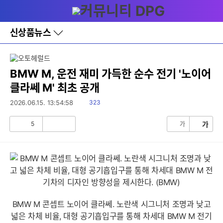
다
메뉴
나
와
홈
신상품뉴스
바
로
가
기
레
BMW M, 운전 재미 가득한 순수 전기 '노이어
이
클라쎄 M' 최초 공개
어
창
읽
2026.06.15. 13:54:58
323
토
음
글
5
가
가
공
비
감
공
감
BMW M 콘셉트 노이어 클라쎄. 노란색 시그니처 조명과 낮고
넓은 차체 비율, 대형 공기흡입구를 통해 차세대 BMW M 전기