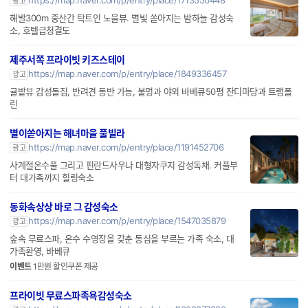
광고
해발300m 중산간 탁트인 노을뷰. 별빛 쏟아지는 밤하늘 감성숙
소, 호텔급청결도
제주서쪽 프라이빗 키즈스테이
https://map.naver.com/p/entry/place/1849336457
광고
귤밭뷰 감성돌집, 반려견 동반 가능, 불멍과 야외 바베큐50평 잔디마당과 트램폴
린
별이쏟아지는 해녀마을 풀빌라
https://map.naver.com/p/entry/place/1191452706
광고
사계절온수풀 그리고 핀란드사우나 대형자쿠지 감성독채. 커플부
터 대가족까지 힐링숙소
동화속상상 바로 그 감성숙소
https://map.naver.com/p/entry/place/1547035879
광고
숲속 무료스파, 온수 수영장을 갖춘 동심을 부르는 가족 숙소, 대
가족환영, 바베큐
이벤트
1만원 할인쿠폰 제공
프라이빗 무료스파족욕감성숙소