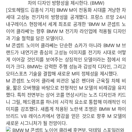
차의 디자인 방향성을 제시한다. (BMW)
[오토헤럴드 김흥식 기자] BMW M이 전동화 시대를 겨냥한 차
세대 고성능 전기차의 방향성을 공개했다. 프랑스 르망 24시
내구레이스 현장에서 세계 최초로 공개한 'BMW M 콘셉트 노
이어 클라쎄'는 향후 BMW M 전기차 라인업에 적용될 디자인
과 기술 철학을 담은 모델이다.
M 콘셉트 노이어 클라쎄는 단순한 쇼카가 아니라 BMW M 브
랜드가 내연기관 중심의 고성능 이미지를 전기차 시대로 어떻
게 이어갈 것인지를 보여주는 상징적인 모델이라는 점에서 의
미가 크다. BMW는 강력한 주행 성능과 감성적 디자인, 그리고
모터스포츠 기술을 결합해 새로운 M의 정체성을 제시했다.
M 콘셉트 노이어 클라쎄 외관은 넓은 펜더와 근육질 차체 비
율, 짧은 오버행을 바탕으로 전형적인 M 모델의 비례감을 유지
했다. 특히 전면부는 상어 코를 연상시키는 노즈 디자인과 키드
니 그릴, 헤드램프를 하나의 시각적 요소로 통합해 미래적인 이
미지를 강조했다. 새롭게 적용된 노란색 조명은 BMW M 하이
브리드 V8 레이스카에서 영감을 얻은 것으로 향후 M 모델의
새로운 시그니처가 될 전망이다.