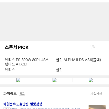
스폰서 PICK
1
/
3
엔티스 ES 800W 80PLUS스
잘만 ALPHA II DS A36(블랙)
탠다드 ATX3.1
엔티스
잘만
파워링크
가입신청
광고
애월숲속 노을맛집, 별빛감성
https://map.naver.com/p/entry/place/1713550448