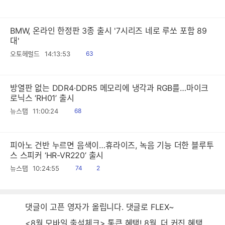
음
BMW, 온라인 한정판 3종 출시 '7시리즈 네로 루쏘 포함 89
대'
읽
오토헤럴드
14:13:53
63
음
방열판 없는 DDR4·DDR5 메모리에 냉각과 RGB를…마이크
로닉스 ‘RH01’ 출시
읽
뉴스탭
11:00:24
68
음
피아노 건반 누르면 음색이…휴라이즈, 녹음 기능 더한 블루투
스 스피커 ‘HR-VR220’ 출시
읽
공
뉴스탭
10:24:55
74
2
음
감
댓글이 고픈 영자가 올립니다. 댓글로 FLEX~
<8월 모바일 출석체크> 통큰 혜택! 8월, 더 커진 혜택