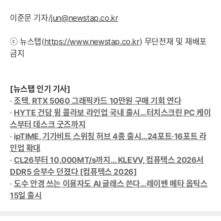
이준문 기자/
jun@newstap.co.kr
ⓒ 뉴스탭(
https://www.newstap.co.kr
) 무단전재 및 재배포
금지
[뉴스탭 인기 기사]
·
조텍, RTX 5060 그래픽카드 10만원 구매 기회 연다
·
HYTE 건담 윙 콜라보 라인업 국내 출시…터치스크린 PC 케이
스부터 데스크 굿즈까지
·
ipTIME, 기가비트 스위칭 허브 4종 출시…24포트·16포트 라
인업 확대
·
CL26부터 10,000MT/s까지… KLEVV, 컴퓨텍스 2026서
DDR5 승부수 던졌다 [컴퓨텍스 2026]
·
도수 안경 쓰는 이용자도 AI 글래스 쓴다…레이밴 메타 옵틱스
15일 출시