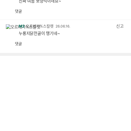
진짜 여름 보양식이네요~
댓글
공
비
감
공
감
신고
M2
오르테가%스칼렛
26.06.16.
누룽지닭전골이 땡기네~
댓글
공
비
감
공
감