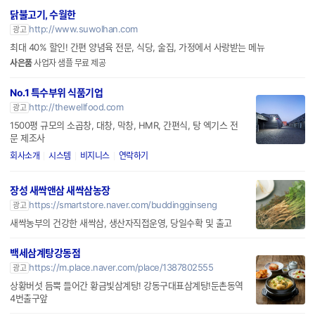
닭불고기, 수월한
http://www.suwolhan.com
광고
최대 40% 할인! 간편 양념육 전문, 식당, 술집, 가정에서 사랑받는 메뉴
사은품
사업자 샘플 무료 제공
No.1 특수부위 식품기업
http://thewellfood.com
광고
1500평 규모의 소곱창, 대창, 막창, HMR, 간편식, 탕 엑기스 전
문 제조사
회사소개
시스템
비지니스
연락하기
장성 새싹앤삼 새싹삼농장
https://smartstore.naver.com/buddingginseng
광고
새싹농부의 건강한 새싹삼, 생산자직접운영, 당일수확 및 출고
백세삼계탕강동점
https://m.place.naver.com/place/1387802555
광고
상황버섯 듬뿍 들어간 황금빛삼계탕! 강동구대표삼계탕!둔촌동역
4번출구앞