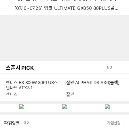
[07.16~07.26] 앱코 ULTIMATE GX850 80PLUS골드 풀모듈러 ATX3.0 블랙
스폰서 PICK
1
/
3
엔티스 ES 800W 80PLUS스
잘만 ALPHA II DS A36(블랙)
탠다드 ATX3.1
엔티스
잘만
파워링크
가입신청
광고