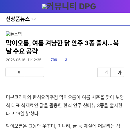
다
메뉴
나
와
홈
신상품뉴스
바
로
가
기
레
막이오름, 여름 겨냥한 닭 안주 3종 출시…복
이
날 수요 공략
어
창
읽
댓
2026.06.16. 11:12:35
796
3
토
음
글
글
8
가
가
공
비
감
공
감
더본코리아의 한식요리주점 막이오름이 여름 시즌을 맞아 보양
식 대표 식재료인 닭을 활용한 한식 안주 신메뉴 3종을 출시한
다고 16일 밝혔다.
막이오름은 그동안 쭈꾸미, 미나리, 굴 등 계절에 어울리는 식