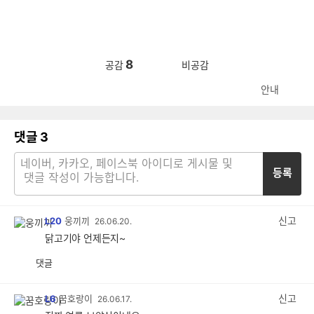
8
공감
비공감
안내
댓글
3
등록
신고
L20
웅끼끼
26.06.20.
닭고기야 언제든지~
댓글
공
비
감
공
감
신고
L6
꿈호랑이
26.06.17.