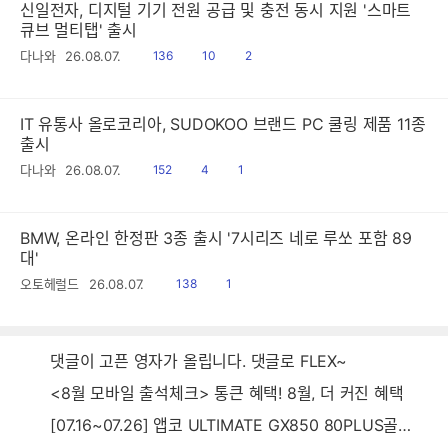
신일전자, 디지털 기기 전원 공급 및 충전 동시 지원 '스마트
큐브 멀티탭' 출시
읽
공
댓
다나와
26.08.07.
136
10
2
음
감
글
IT 유통사 올로코리아, SUDOKOO 브랜드 PC 쿨링 제품 11종
출시
읽
공
댓
다나와
26.08.07.
152
4
1
음
감
글
BMW, 온라인 한정판 3종 출시 '7시리즈 네로 루쏘 포함 89
대'
읽
공
오토헤럴드
26.08.07.
138
1
음
감
댓글이 고픈 영자가 올립니다. 댓글로 FLEX~
<8월 모바일 출석체크> 통큰 혜택! 8월, 더 커진 혜택
[07.16~07.26] 앱코 ULTIMATE GX850 80PLUS골드 풀모듈러 ATX3.0 블랙