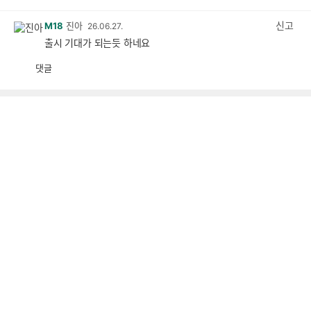
감
공
감
신고
M18
진아
26.06.27.
출시 기대가 되는듯 하네요
댓글
공
비
감
공
감