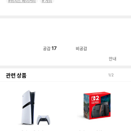
위치스 베이커리
게임
17
공감
비공감
안내
관련 상품
1
/
2