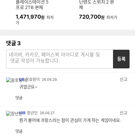
플레이스테이션 5
닌텐도 스위치 2 본
프로 2TB 본체
체
1,471,970
720,700
원
최저
원
최저가
가
댓글
3
등록
신고
L6
꿈호랑이
26.06.29.
귀엽군요~
댓글
공
비
감
공
감
신고
L18
장년인
26.06.27.
뭔가 불어에 프랑스라는 점이 관심이 가게 하는 게임이네요.
댓글
공
비