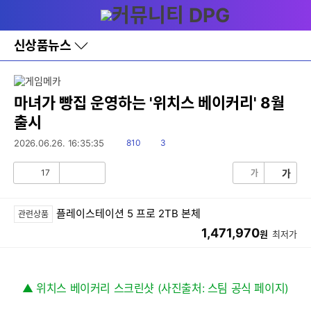
다
메뉴
나
와
홈
신상품뉴스
바
로
가
기
레
마녀가 빵집 운영하는 '위치스 베이커리' 8월
이
출시
어
창
읽
댓
2026.06.26. 16:35:35
810
3
토
음
글
글
17
가
가
공
비
감
공
감
플레이스테이션 5 프로 2TB 본체
관련상품
1,471,970
원
최저가
▲ 위치스 베이커리 스크린샷 (사진출처: 스팀 공식 페이지)