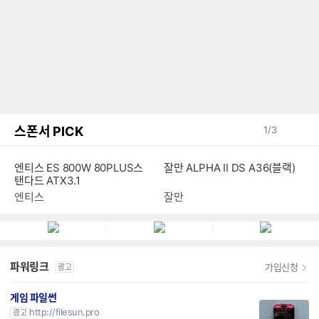
스폰서 PICK
1
/
3
엔티스 ES 800W 80PLUS스
잘만 ALPHA II DS A36(블랙)
탠다드 ATX3.1
엔티스
잘만
파워링크
가입신청
광고
게임 파일썬
http://filesun.pro
광고