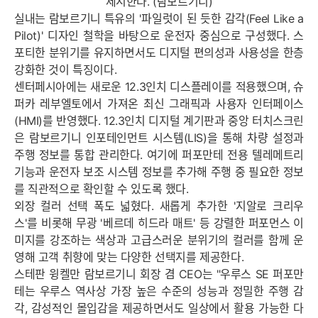
제시한다. (람보르기니)
실내는 람보르기니 특유의 '파일럿이 된 듯한 감각(Feel Like a
Pilot)' 디자인 철학을 바탕으로 운전자 중심으로 구성했다. 스
포티한 분위기를 유지하면서도 디지털 편의성과 사용성을 한층
강화한 것이 특징이다.
센터페시아에는 새로운 12.3인치 디스플레이를 적용했으며, 슈
퍼카 레부엘토에서 가져온 최신 그래픽과 사용자 인터페이스
(HMI)를 반영했다. 12.3인치 디지털 계기판과 중앙 터치스크린
은 람보르기니 인포테인먼트 시스템(LIS)을 통해 차량 설정과
주행 정보를 통합 관리한다. 여기에 퍼포만테 전용 텔레메트리
기능과 운전자 보조 시스템 정보를 추가해 주행 중 필요한 정보
를 직관적으로 확인할 수 있도록 했다.
외장 컬러 선택 폭도 넓혔다. 새롭게 추가한 '지알로 크리우
스'를 비롯해 무광 '베르데 히드라 매트' 등 강렬한 퍼포먼스 이
미지를 강조하는 색상과 고급스러운 분위기의 컬러를 함께 운
영해 고객 취향에 맞는 다양한 선택지를 제공한다.
스테판 윙켈만 람보르기니 회장 겸 CEO는 "우루스 SE 퍼포만
테는 우루스 역사상 가장 높은 수준의 성능과 정밀한 주행 감
각, 감성적인 몰입감을 제공하면서도 일상에서 활용 가능한 다