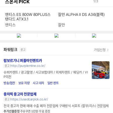
스폰서 PICK
1
/
3
잘만 ALPHA II DS A36(블랙)
엔티스 ES 800W 80PLUS스
탠다드 ATX3.1
잘만
엔티스
파워링크
가입신청
광고
람보르기니 퍼플마인렌트카
http://purplemine.co.kr/
광고
슈퍼카렌트 / 광고촬영 / 사고보험대차 / 외제차렌트 / 웨딩카 / VI
P의전
방송/협찬
보유 차량
사고 대차
일반 렌트
중차픽 중고차 전문업체
https://usedcarpick.co.kr/
광고