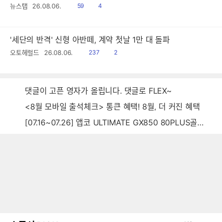
읽
공
뉴스탭
26.08.06.
59
4
음
감
'세단의 반격' 신형 아반떼, 계약 첫날 1만 대 돌파
읽
공
오토헤럴드
26.08.06.
237
2
음
감
댓글이 고픈 영자가 올립니다. 댓글로 FLEX~
<8월 모바일 출석체크> 통큰 혜택! 8월, 더 커진 혜택
[07.16~07.26] 앱코 ULTIMATE GX850 80PLUS골드 풀모듈러 ATX3.0 블랙