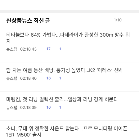
글
신상품뉴스 최신 글
1
/
10
티타늄보다 64% 가볍다…파네라이가 완성한 300m 방수 워
치
읽
공
뉴스탭
02:18:43
17
1
음
감
땀 차는 여름 등산 배낭, 통기성 높였다…K2 ‘아레스’ 선봬
읽
공
뉴스탭
02:18:40
16
1
음
감
마뗑킴, 첫 러닝 컬렉션 출격…일상과 러닝 경계 허문다
읽
공
뉴스탭
02:18:39
16
1
음
감
소니, 무대 위 정확한 사운드 잡는다…프로 모니터링 이어폰
‘IER-M500’ 출시