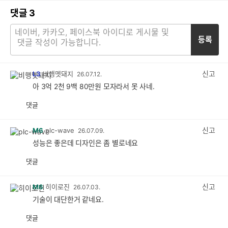
댓글
3
등록
신고
L3
비행멧돼지
26.07.12.
아 3억 2천 9백 80만원 모자라서 못 사네.
댓글
공
비
감
공
감
신고
M6
plc-wave
26.07.09.
성능은 좋은데 디자인은 좀 별로네요
댓글
공
비
감
공
감
신고
M6
히이로진
26.07.03.
기술이 대단한거 같네요.
댓글
공
비