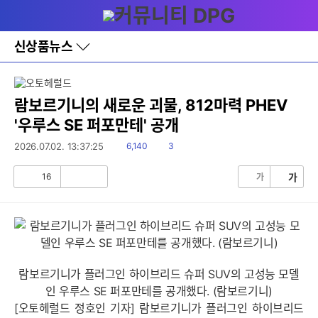
다
메뉴
나
와
홈
신상품뉴스
바
로
가
기
레
람보르기니의 새로운 괴물, 812마력 PHEV
이
세부정보 열기/접기
'우루스 SE 퍼포만테' 공개
어
창
읽
댓
2026.07.02. 13:37:25
6,140
3
토
음
글
글
16
가
가
공
비
감
공
감
람보르기니가 플러그인 하이브리드 슈퍼 SUV의 고성능 모델
인 우루스 SE 퍼포만테를 공개했다. (람보르기니)
[오토헤럴드 정호인 기자] 람보르기니가 플러그인 하이브리드