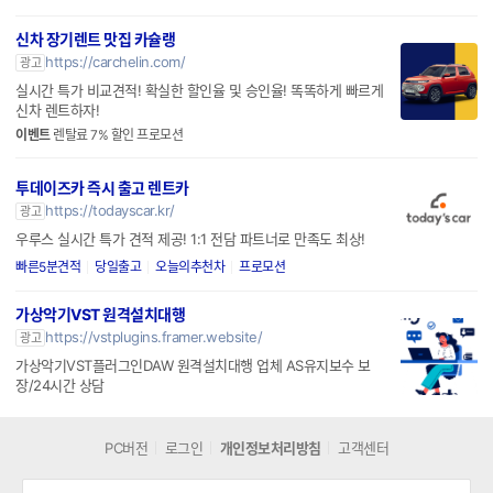
전국 중고차 판매 매매 수출 폐차 전문업체 구매방식 서포트 (할부/리스) 전문업체
추가선물증정
주유쿠폰 5만원 무료 증정
신차 장기렌트 맛집 카슐랭
https://carchelin.com/
광고
실시간 특가 비교견적! 확실한 할인율 및 승인율! 똑똑하게 빠르게
신차 렌트하자!
이벤트
렌탈료 7% 할인 프로모션
투데이즈카 즉시 출고 렌트카
https://todayscar.kr/
광고
우루스 실시간 특가 견적 제공! 1:1 전담 파트너로 만족도 최상!
빠른5분견적
당일출고
오늘의추천차
프로모션
가상악기VST 원격설치대행
https://vstplugins.framer.website/
광고
가상악기VST플러그인DAW 원격설치대행 업체 AS유지보수 보
장/24시간 상담
PC버전
로그인
개인정보처리방침
고객센터