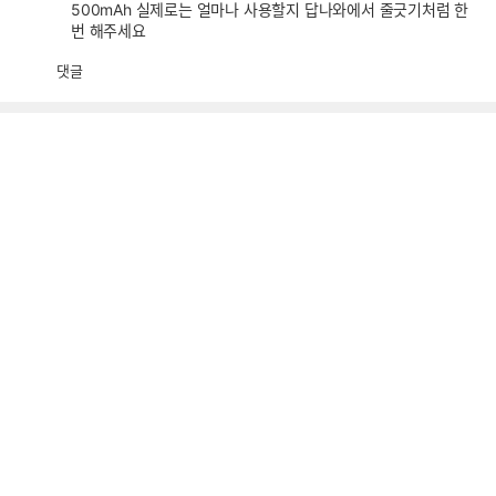
500mAh 실제로는 얼마나 사용할지 답나와에서 줄긋기처럼 한
번 해주세요
댓글
공
비
감
공
감