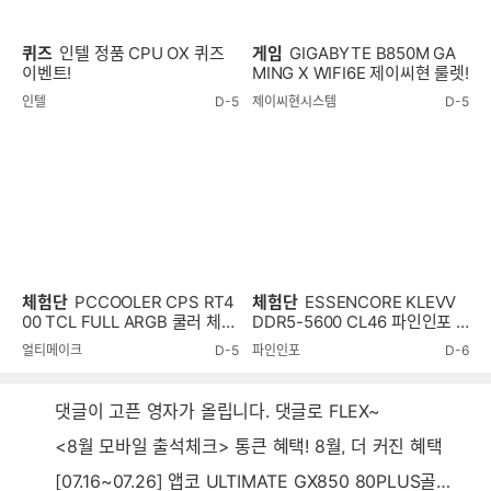
퀴즈
인텔 정품 CPU OX 퀴즈
게임
GIGABYTE B850M GA
이벤트!
MING X WIFI6E 제이씨현 룰렛!
인텔
D-5
제이씨현시스템
D-5
체험단
PCCOOLER CPS RT4
체험단
ESSENCORE KLEVV
00 TCL FULL ARGB 쿨러 체험
DDR5-5600 CL46 파인인포 (1
단
6GB) RAM 체험단
얼티메이크
D-5
파인인포
D-6
댓글이 고픈 영자가 올립니다. 댓글로 FLEX~
<8월 모바일 출석체크> 통큰 혜택! 8월, 더 커진 혜택
[07.16~07.26] 앱코 ULTIMATE GX850 80PLUS골드 풀모듈러 ATX3.0 블랙