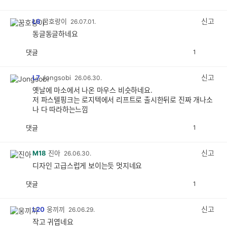
감
공
감
신고
L6
꿈호랑이
26.07.01.
동글동글하네요
댓글
1
공
비
감
공
감
신고
L7
Jongsobi
26.06.30.
옛날에 마소에서 나온 마우스 비슷하네요.
저 파스텔핑크는 로지텍에서 리프트로 출시한뒤로 진짜 개나소
나 다 따라하는느낌
댓글
1
공
비
감
공
감
신고
M18
진아
26.06.30.
디자인 고급스럽게 보이는듯 멋지네요
댓글
1
공
비
감
공
감
신고
L20
웅끼끼
26.06.29.
작고 귀엽네요