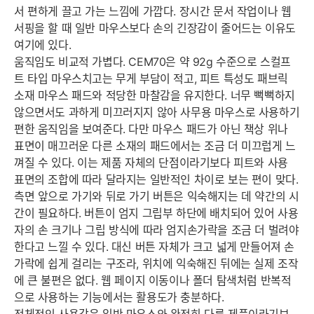
서 편하게 끌고 가는 느낌에 가깝다. 장시간 문서 작업이나 웹
서핑을 할 때 일반 마우스보다 손의 긴장감이 줄어드는 이유도
여기에 있다.
움직임도 비교적 가볍다. CEM70은 약 92g 수준으로 스컬프
트 타입 마우스치고는 무게 부담이 적고, 피트 특성도 패브릭
소재 마우스 패드와 적당한 마찰감을 유지한다. 너무 뻑뻑하지
않으면서도 과하게 미끄러지지 않아 사무용 마우스로 사용하기
편한 움직임을 보여준다. 다만 마우스 패드가 아닌 책상 위나
표면이 매끄러운 다른 소재의 패드에서는 조금 더 미끄럽게 느
껴질 수 있다. 이는 제품 자체의 단점이라기보다 피트와 사용
표면의 조합에 따라 달라지는 일반적인 차이로 보는 편이 맞다.
측면 앞으로 가기와 뒤로 가기 버튼은 익숙해지는 데 약간의 시
간이 필요하다. 버튼이 엄지 그립부 하단에 배치되어 있어 사용
자의 손 크기나 그립 방식에 따라 엄지손가락을 조금 더 벌려야
한다고 느낄 수 있다. 대신 버튼 자체가 크고 넓게 만들어져 손
가락에 쉽게 걸리는 구조라, 위치에 익숙해진 뒤에는 실제 조작
에 큰 불편은 없다. 웹 페이지 이동이나 폴더 탐색처럼 반복적
으로 사용하는 기능에서는 활용도가 충분하다.