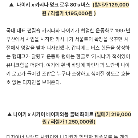
▲
나이키 x 카시나 덩크 로우 80's 버스
(발매가 129,000
원 / 리셀가 1,195,000원
)
국내 대표 편집숍 카시나와 나이키가 협업한 운동화로 1997년
부산에서 사업을 시작한 카시나가 서울로의 확장을 꿈꾸던 시
절에서 영감을 받아 디자인했다. 갑피에는 버스 핸들을 상징하
는 행태그가 달렸고 운동화 텅에는 한글로 ‘카시나’가 적혀있어
유니크함을 더한다. 여기에 흰색 바탕에 파란색과 노란색 나이
키 로고가 들어간 조합은 누구나 소장하고 싶어질 정도로 호불
호 없는 디자인을 보여준다.
▲
나이키 x 사카이 베이퍼와플 블랙 화이트
(발매가 219,000
원 / 리셀가 1,250,000원
)
디자이너 브랜드 사카이와 나이키가 협업한 제품으로 두 개의