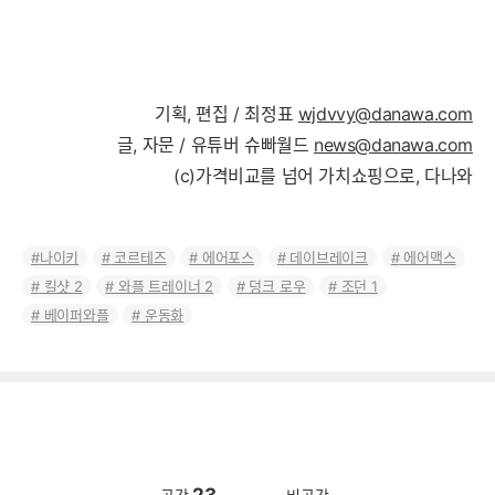
기획, 편집 / 최정표
wjdvvy@danawa.com
글, 자문 / 유튜버 슈빠월드
news@danawa.com
(c)가격비교를 넘어 가치쇼핑으로, 다나와
나이키
코르테즈
에어포스
데이브레이크
에어맥스
킬샷 2
와플 트레이너 2
덩크 로우
조던 1
베이퍼와플
운동화
23