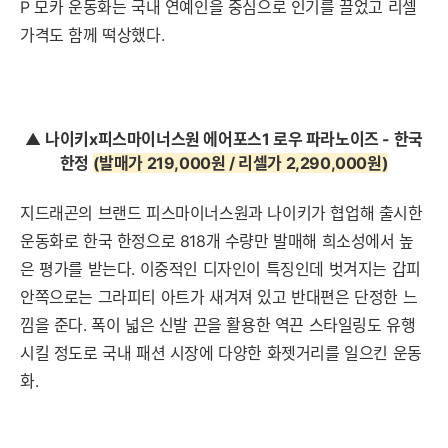
P 모카 운동화는 국내 연예인을 중심으로 인기를 끌었고 리셀
가격도 함께 떡상했다.
▲
나이키x피스마이너스원 에어포스1 로우 파라노이즈 - 한국
한정
(발매가 219,000원 / 리셀가 2,290,000원
)
지드래곤의 브랜드 피스마이너스원과 나이키가 협업해 출시한
운동화로 한국 한정으로 818개 수량만 발매해 희소성에서 높
은 평가를 받는다. 이중적인 디자인이 특징인데 벗겨지는 갑피
안쪽으로는 그라피티 아트가 새겨져 있고 반대편은 단정한 느
낌을 준다. 폭이 넓은 신발 끈을 활용한 역끈 스타일링도 유행
시킬 정도로 국내 패션 시장에 다양한 화젯거리를 일으킨 운동
화.