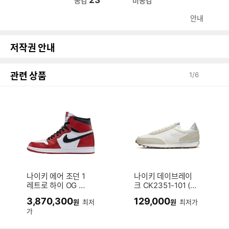
공감
비공감
안내
저작권 안내
관련 상품
1
/
6
나이키 에어 조던 1
나이키 데이브레이
레트로 하이 OG 시
크 CK2351-101 (공
카고 555088-101
식판매처)
3,870,300
129,000
원
최저
원
최저가
(해외배송)
가