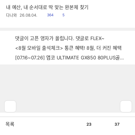
내 예산, 내 순서대로 딱 맞는 완본체 찾기
읽
공
다나와
26.08.04.
364
5
음
감
댓글이 고픈 영자가 올립니다. 댓글로 FLEX~
<8월 모바일 출석체크> 통큰 혜택! 8월, 더 커진 혜택
[07.16~07.26] 앱코 ULTIMATE GX850 80PLUS골드 풀모듈러 ATX3.0 블랙
스폰서 PICK
1
/
3
공
비
목록
23
37
감
공
감