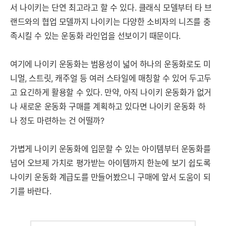
서 나이키는 단연 최고라고 할 수 있다. 클래식 모델부터 타 브
랜드와의 협업 모델까지 나이키는 다양한 소비자의 니즈를 충
족시킬 수 있는 운동화 라인업을 선보이기 때문이다.
여기에 나
이
키
운
동
화
는
범
용
성
이
넓
어
하
나
의
운
동
화
로
도
미
니멀, 스트릿, 캐주얼 등 여러 스타일에 매칭할 수 있어 두고두
고 요긴하게 활용할 수 있다. 만약,
아직 나이키 운동화가 없거
나 새로운 운동화 구매를 계획하고 있다면 나이키 운동화 하
나 정도 마련하는 건 어떨까?
가볍게 나이키 운동화에 입문할 수 있는 아이템부터 운동
화를
넘어 오브
제 가치로 평가받는 아이템까지 한눈에 보기 쉽도록
나이키 운동화 계급도를 만들어봤으니 구매에
앞서 도움이 되
기를 바란다.