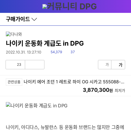
다
메뉴
나
와
홈
구매가이드
바
로
가
기
레
나이키 운동화 계급도 in DPG
이
어
읽
댓
2022.10.31. 13:27:10
54,379
37
창
음
글
토
23
가
가
글
공
비
감
공
감
나이키 에어 조던 1 레트로 하이 OG 시카고 555088-101 (해외배송)
관련상품
3,870,300
원
최저가
나이키, 아디다스, 뉴발란스 등 운동화 브랜드는 많지만 그중에