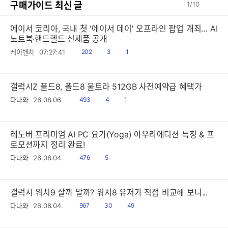
구매가이드 최신 글
1
/
10
에이서 코리아, 국내 첫 '에이서 데이' 오프라인 팝업 개최… AI
노트북·핸드헬드 신제품 공개
읽
공
댓
케이벤치
07:27:41
202
3
1
음
감
글
갤럭시Z 폴드8, 폴드8 울트라 512GB 사전예약급 혜택가
읽
공
댓
다나와
26.08.06.
493
4
1
음
감
글
레노버 프리미엄 AI PC 요가(Yoga) 아우라에디션 특징 & 프
로모션까지 정리 완료!
읽
공
다나와
26.08.04.
476
5
음
감
갤럭시 워치9 살까 말까? 워치8 유저가 직접 비교해 보니...
읽
공
댓
다나와
26.08.04.
967
30
49
음
감
글