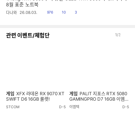
8월 표준 노트북
읽
공
댓
다나와
26.08.03.
976
10
3
음
감
글
이
다
관련 이벤트/체험단
1
/
3
전
음
게임
XFX 라데온 RX 9070 XT
게임
PALIT 지포스 RTX 5080
SWIFT D6 16GB 룰렛!
GAMINGPRO D7 16GB 이엠텍
룰렛!
STCOM
D-5
이엠텍
D-5