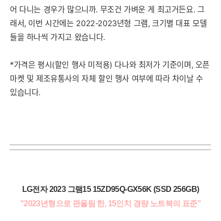
어 다니는 경우가 많으니까. 무조건 가벼운 게 최고거든요.
그
래
서,
이
번
시
간
에
는
2
0
2
2
-
2
0
2
3
년
형
그
램
,
크
기
별
대
표
모
델
들
을
하
나
씩
가
지
고
왔
습
니
다
.
*가격은 평시(할인 행사 미적용) 다나와 최저가 기준이며, 오픈
마켓 및 제조유통사의 자체 할인 행사 여부에 따라 차이날 수
있습니다.
LG전자 2023 그램15 15ZD95Q-GX56K (SSD 256GB)
"2023년형으로 판올림 한, 15인치 경량 노트북의 표준"