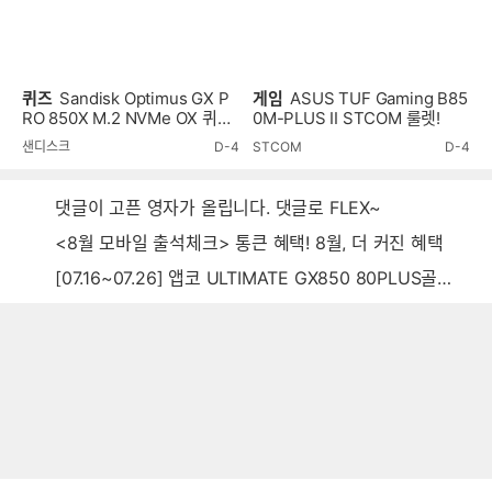
퀴즈
Sandisk Optimus GX P
게임
ASUS TUF Gaming B85
RO 850X M.2 NVMe OX 퀴즈
0M-PLUS II STCOM 룰렛!
이벤트!
샌디스크
D-4
STCOM
D-4
댓글이 고픈 영자가 올립니다. 댓글로 FLEX~
<8월 모바일 출석체크> 통큰 혜택! 8월, 더 커진 혜택
[07.16~07.26] 앱코 ULTIMATE GX850 80PLUS골드 풀모듈러 ATX3.0 블랙