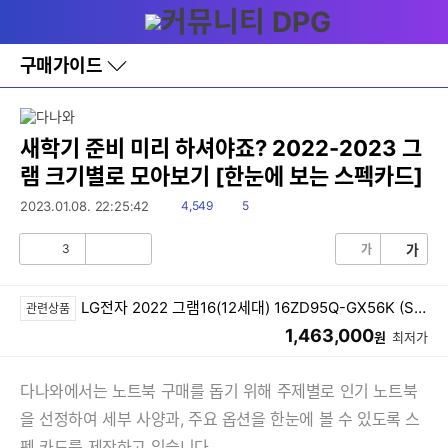
다
메뉴
나
와
홈
구매가이드
바
로
가
기
레
새학기 준비 미리 하셔야죠? 2022-2023 그
이
램 크기별로 모아보기 [한눈에 보는 스펙카드]
어
창
읽
댓
2023.01.08. 22:25:42
4,549
5
토
음
글
글
3
가
가
공
비
감
공
감
LG전자 2022 그램16(12세대) 16ZD95Q-GX56K (SSD 256GB)
관련상품
1,463,000
원
최저가
다나와에서는 노트북 구매를 돕기 위해 주제별로 인기 노트북
을 선정하여 세부 사양과, 주요 옵션을 한눈에 볼 수 있도록 스
펙 카드를 제작하고 있습니다.