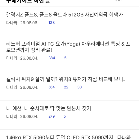
구매가이드 최신 글
갤럭시Z 폴드8, 폴드8 울트라 512GB 사전예약급 혜택가
읽
다나와
26.08.06.
133
음
레노버 프리미엄 AI PC 요가(Yoga) 아우라에디션 특징 & 프
로모션까지 정리 완료!
읽
공
다나와
26.08.04.
384
5
음
감
갤럭시 워치9 살까 말까? 워치8 유저가 직접 비교해 보니...
읽
공
댓
다나와
26.08.04.
654
22
30
음
감
글
내 예산, 내 순서대로 딱 맞는 완본체 찾기
읽
공
다나와
26.08.04.
279
5
음
감
1.46kg RTX 5060부터 듀얼 OLED RTX 5090까지…다나와