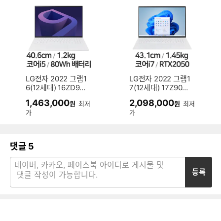
LG전자 2022 그램1
LG전자 2022 그램1
6(12세대) 16ZD95
7(12세대) 17Z90Q
Q-GX56K (SSD 2
-EA76K (SSD 512
1,463,000
2,098,000
원
최저
원
최저
56GB)
GB)
가
가
댓글
5
등록