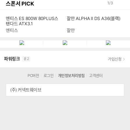
스폰서 PICK
1
/
3
엔티스 ES 800W 80PLUS스
잘만 ALPHA II DS A36(블랙)
탠다드 ATX3.1
엔티스
잘만
파워링크
가입신청
광고
PC버전
로그인
개인정보처리방침
고객센터
(주) 커넥트웨이브