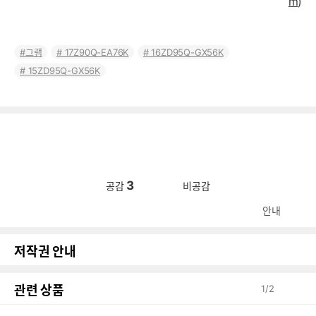
m
)
그램
17Z90Q-EA76K
16ZD95Q-GX56K
15ZD95Q-GX56K
3
공감
비공감
안내
저작권 안내
관련 상품
1
/
2