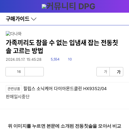
다
메뉴
나
와
홈
구매가이드
바
로
가
기
레
가족끼리도 참을 수 없는 입냄새 잡는 전동칫
이
솔 고르는 방법
어
창
읽
댓
2024.05.17. 15:45:28
5,554
10
토
음
글
글
16
가
가
공
비
감
공
감
필립스 소닉케어 다이아몬드클린 HX9352/04
관련상품
판매일시중단
위 이미지를 누르면 본문에 소개된 전동칫솔을 모아서 비교