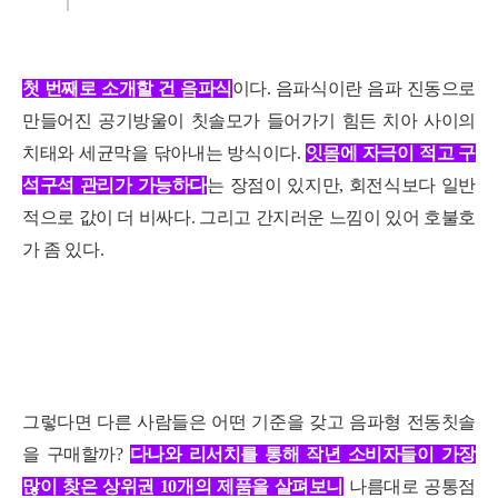
첫 번째로 소개할 건 음파식
이다. 음파식이란 음파 진동으로
만들어진 공기방울이 칫솔모가 들어가기 힘든 치아 사이의
치태와 세균막을 닦아내는 방식이다.
잇몸에 자극이 적고 구
석구석 관리가 가능하다
는 장점이 있지만, 회전식보다 일반
적으로 값이 더 비싸다. 그리고 간지러운 느낌이 있어 호불호
가 좀 있다.
그렇다면 다른 사람들은 어떤 기준을 갖고 음파형 전동칫솔
을 구매할까?
다나와 리서치를 통해 작년 소비자들이 가장
많이
찾은
상위권 10개의 제품
을
살펴보니
나름대로 공통점