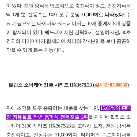
이 있다. 전원 방식은 압도적으로 충전식이 많고, 건전지식은
딱 1
개
뿐.
진
동수는 10개
모두 분당 31,000회
로 나
타났다.
주
요 기능으로는 타이머와 쿼드페이서는 10개 중에서 8개 상품
이 탑재되어 있다. 쿼드페이서란 간략하게 설명하자면,
30초
간격의 타이머머가 탑재되어 치아의 각 4분면을 보다 꼼꼼히
닦을 수 있게 돕는 기능이다.
필
립스 소닉케어 3100 시리즈 HX3675/23 (
실시간 83,660
원
)
위에 조건을 모두 충족하는 제품을 찾는다면,
15.63%의 판매
량 점유율
로 작년 음
파식 전동칫솔 1위
를 차지한 필립스 소
닉케어 3100 시리즈 HX3675/23을 고려해 보자. 전원 방식은
충전식이고, 진동수는 31,000회다. 타이머와 쿼드페이서를