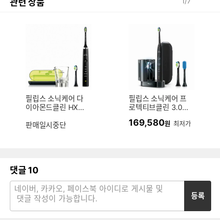
관련 상품
1
/
7
필립스 소닉케어 다
필립스 소닉케어 프
이아몬드클린 HX9
로텍티브클린 3.0
352/04
블랙UV에디션 HX6
169,580
원
최저가
판매일시중단
462/01 (1개)
댓글
10
등록