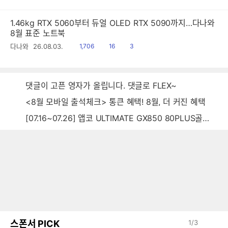
1.46kg RTX 5060부터 듀얼 OLED RTX 5090까지…다나와
8월 표준 노트북
읽
공
댓
다나와
26.08.03.
1,706
16
3
음
감
글
댓글이 고픈 영자가 올립니다. 댓글로 FLEX~
<8월 모바일 출석체크> 통큰 혜택! 8월, 더 커진 혜택
[07.16~07.26] 앱코 ULTIMATE GX850 80PLUS골드 풀모듈러 ATX3.0 블랙
스폰서 PICK
1
/
3