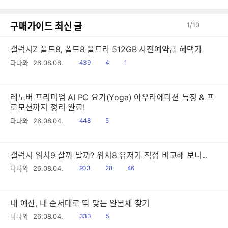
구매가이드 최신 글
1
/
10
갤럭시Z 폴드8, 폴드8 울트라 512GB 사전예약급 혜택가
읽
공
댓
다나와
26.08.06.
439
4
1
음
감
글
레노버 프리미엄 AI PC 요가(Yoga) 아우라에디션 특징 & 프
로모션까지 정리 완료!
읽
공
다나와
26.08.04.
448
5
음
감
갤럭시 워치9 살까 말까? 워치8 유저가 직접 비교해 보니...
읽
공
댓
다나와
26.08.04.
903
28
46
음
감
글
내 예산, 내 순서대로 딱 맞는 완본체 찾기
읽
공
다나와
26.08.04.
330
5
음
감