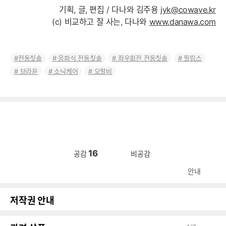
기획, 글, 편집 / 다나와 김주용
jyk@cowave.kr
(c) 비교하고 잘 사는, 다나와
www.danawa.com
전동칫솔
음파식 전동칫솔
좌우회전 전동칫솔
필립스
브라운
소닉케어
오랄비
16
공감
비공감
안내
저작권 안내