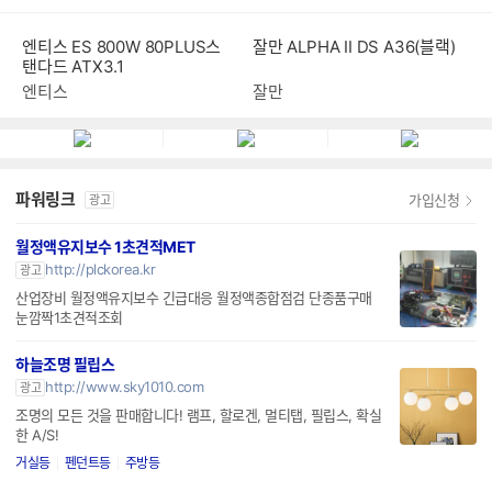
엔티스 ES 800W 80PLUS스
잘만 ALPHA II DS A36(블랙)
탠다드 ATX3.1
엔티스
잘만
파워링크
가입신청
광고
월정액유지보수 1초견적MET
http://plckorea.kr
광고
산업장비 월정액유지보수 긴급대응 월정액종합점검 단종품구매
눈깜짝1초견적조회
하늘조명 필립스
http://www.sky1010.com
광고
조명의 모든 것을 판매합니다! 램프, 할로겐, 멀티탭, 필립스, 확실
한 A/S!
거실등
펜던트등
주방등