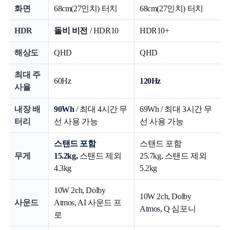
화면
68cm(27인치) 터치
68cm(27인치) 터치
HDR
돌비 비전
/ HDR10
HDR10+
해상도
QHD
QHD
최대 주
60Hz
120Hz
사율
내장 배
90Wh
/ 최대 4시간 무
69Wh / 최대 3시간 무
터리
선 사용 가능
선 사용 가능
스탠드 포함
스탠드 포함
무게
15.2kg,
스탠드 제외
25.7kg, 스탠드 제외
4.3kg
5.2kg
10W 2ch, Dolby
10W 2ch, Dolby
사운드
Atmos, AI 사운드 프
Atmos, Q 심포니
로