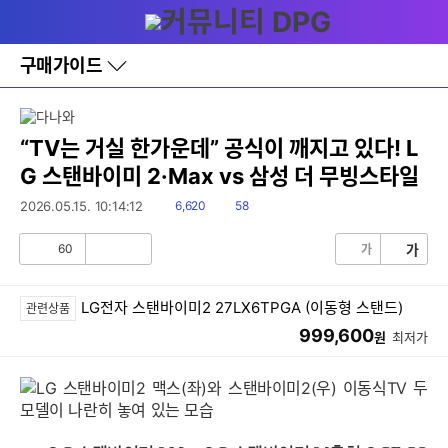
다
메뉴
나
와
홈
구매가이드
바
로
가
기
레
“TV는 거실 한가운데” 공식이 깨지고 있다! L
이
G 스탠바이미 2·Max vs 삼성 더 무빙스타일
어
창
읽
댓
2026.05.15. 10:14:12
6,620
58
토
음
글
글
60
가
가
공
비
감
공
감
LG전자 스탠바이미2 27LX6TPGA (이동형 스탠드)
관련상품
999,600
원
최저가