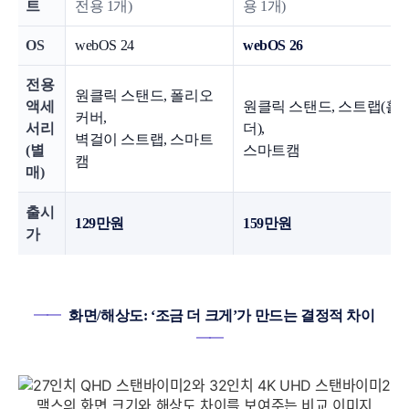
트
전용 1개)
용 1개)
OS
webOS 24
webOS 26
전용
원클릭 스탠드, 폴리오
액세
원클릭 스탠드, 스트랩(홀
커버,
서리
더),
벽걸이 스트랩, 스마트
(별
스마트캠
캠
매)
출시
129만원
159만원
가
━━
화면/해상도: ‘조금 더 크게’가 만드는 결정적 차이
━━