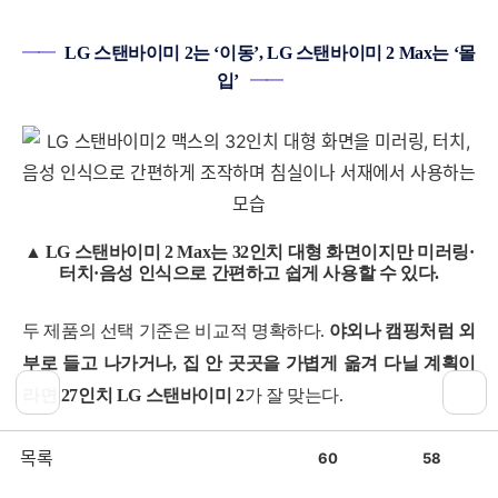
━━
LG 스탠바이미 2는 ‘이동’, LG 스탠바이미 2 Max는 ‘몰
입’
━━
▲ LG
스탠바이미 2 Max는
32인치 대형 화면이지만 미러링·
터치·음성 인식으로 간편하고 쉽게 사용할 수 있다.
두 제품의 선택 기준은 비교적 명확하다.
야외나 캠핑처럼 외
부로 들고 나가거나, 집 안 곳곳을 가볍게 옮겨 다닐 계획이
라면 27인치 LG 스탠바이미 2
가 잘 맞는다.
공
비
목록
60
58
반대로
침실이나 서재 같은 ‘내 공간’에서 영화나 OTT를 본
감
공
감
격적으로 감상할 계획이라면, 32인치 4K 화면과 버추얼 11.1.