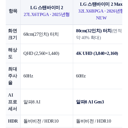
LG 스탠바이미 2 Max
LG 스탠바이미 2
항목
32LX6BPGA · 2026년형
27LX6TPGA · 2025년형
NEW
화면
80cm(32인치) 터치
(면적
68cm(27인치) 터치
크기
약 40% 확대)
해상
QHD (2,560×1,440)
4K UHD (3,840×2,160)
도
최대
주사
60Hz
60Hz
율
AI
프로
알파8 AI
알파8 AI Gen3
세서
HDR
돌비비전 / HDR10
돌비비전 / HDR10