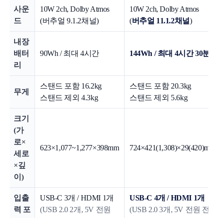
사운
10W 2ch, Dolby Atmos
10W 2ch, Dolby Atmos
드
(버추얼 9.1.2채널)
(
버추얼 11.1.2채널
)
내장
배터
90Wh / 최대 4시간
144Wh / 최대 4시간 30분
리
스탠드 포함 16.2kg
스탠드 포함 20.3kg
무게
스탠드 제외 4.3kg
스탠드 제외 5.6kg
크기
(가
로×
623×1,077~1,277×398mm
724×421(1,308)×29(420)mm
세로
×깊
이)
입출
USB-C 3개 / HDMI 1개
USB-C 4개 / HDMI 1개
력 포
(USB 2.0 2개, 5V 전원
(USB 2.0 3개, 5V 전원 전