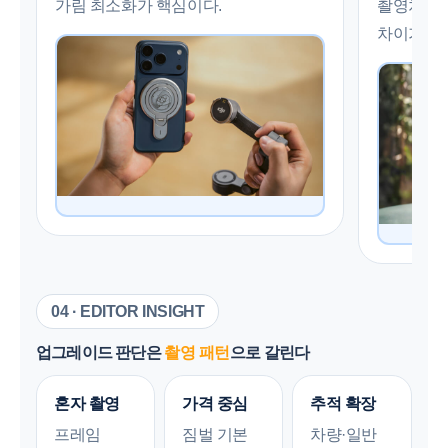
가림 최소화가 핵심이다.
촬영처럼 
차이가 커
04 · EDITOR INSIGHT
업그레이드 판단은
촬영 패턴
으로 갈린다
혼자 촬영
가격 중심
추적 확장
프레임
짐벌 기본
차량·일반