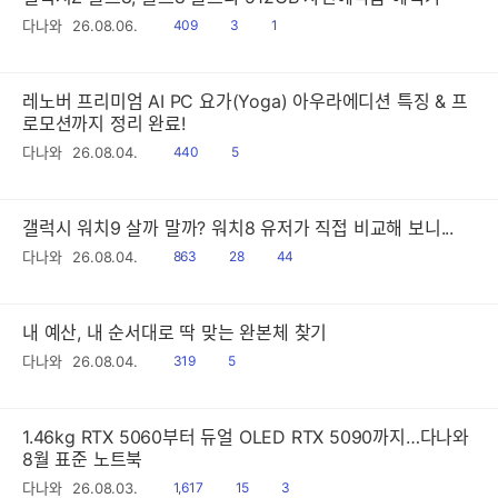
읽
공
댓
다나와
26.08.06.
409
3
1
음
감
글
레노버 프리미엄 AI PC 요가(Yoga) 아우라에디션 특징 & 프
로모션까지 정리 완료!
읽
공
다나와
26.08.04.
440
5
음
감
갤럭시 워치9 살까 말까? 워치8 유저가 직접 비교해 보니...
읽
공
댓
다나와
26.08.04.
863
28
44
음
감
글
내 예산, 내 순서대로 딱 맞는 완본체 찾기
읽
공
다나와
26.08.04.
319
5
음
감
1.46kg RTX 5060부터 듀얼 OLED RTX 5090까지…다나와
8월 표준 노트북
읽
공
댓
다나와
26.08.03.
1,617
15
3