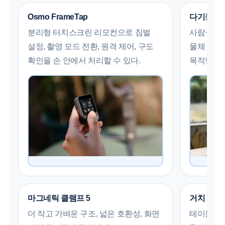
Osmo FrameTap
다기능 모
분리형 터치스크린 리모컨으로 짐벌
사람·동물
설정, 촬영 모드 전환, 원격 제어, 구도
물체 추적
확인을 손 안에서 처리할 수 있다.
목적형이다
마그네틱 클램프 5
거치 안정
더 작고 가벼운 구조, 넓은 호환성, 화면
테이블 촬영