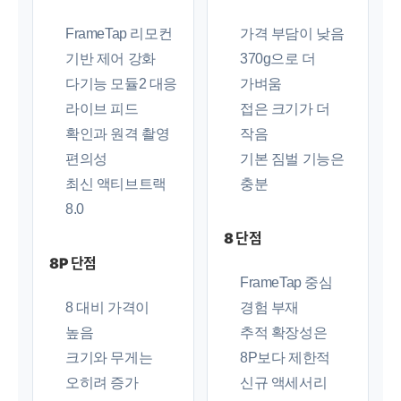
FrameTap 리모컨
가격 부담이 낮음
기반 제어 강화
370g으로 더
다기능 모듈2 대응
가벼움
라이브 피드
접은 크기가 더
확인과 원격 촬영
작음
편의성
기본 짐벌 기능은
최신 액티브트랙
충분
8.0
8 단점
8P 단점
FrameTap 중심
8 대비 가격이
경험 부재
높음
추적 확장성은
크기와 무게는
8P보다 제한적
오히려 증가
신규 액세서리