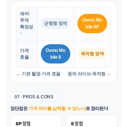
제어·
Osmo Mo
추적
균형형 영역
확장성
bile 8P
↑
Osmo Mo
가격
목적형 영역
효율
bile 8
← 기본 촬영·가격 효율
원격·라이브·목적형 →
07 · PROS & CONS
장단점은
가격 차이를 납득할 수 있느냐
로 정리된다
8P 장점
8 장점