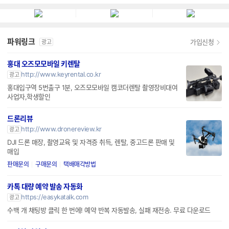
잘만
엔티스
파워링크
가입신청
광고
홍대 오즈모모바일 키렌탈
http://www.keyrental.co.kr
광고
홍대입구역 5번출구 1분, 오즈모모바일 캠코더렌탈 촬영장비대여
사업자,학생할인
드론리뷰
http://www.dronereview.kr
광고
DJI 드론 매장, 촬영교육 및 자격증 취득, 렌탈, 중고드론 판매 및
매입
판매문의
구매문의
택배매각방법
카톡 대량 예약 발송 자동화
https://easykatalk.com
광고
수백 개 채팅방 클릭 한 번에! 예약 반복 자동발송, 실패 재전송. 무료 다운로드