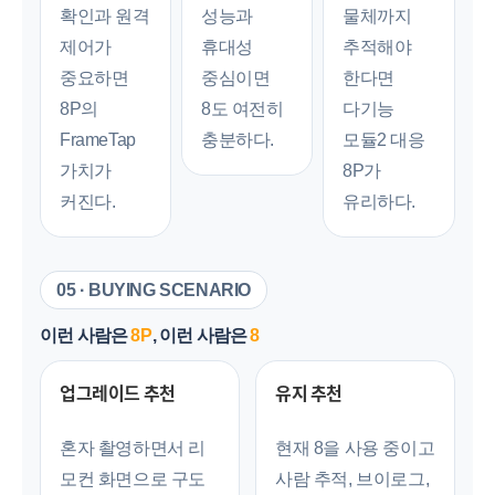
확인과 원격
성능과
물체까지
제어가
휴대성
추적해야
세부정보 열기/접기
중요하면
중심이면
한다면
8P의
8도 여전히
다기능
FrameTap
충분하다.
모듈2 대응
가치가
8P가
커진다.
유리하다.
05 · BUYING SCENARIO
이런 사람은
8P
, 이런 사람은
8
업그레이드 추천
유지 추천
혼자 촬영하면서 리
현재 8을 사용 중이고
모컨 화면으로 구도
사람 추적, 브이로그,