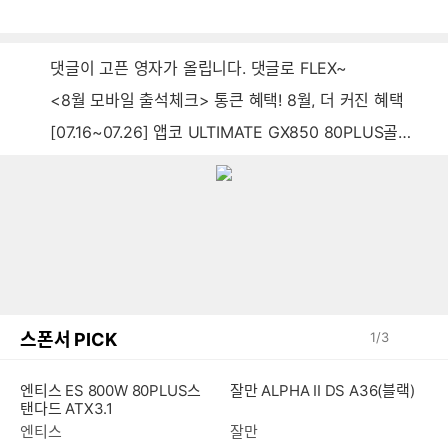
음
감
글
댓글이 고픈 영자가 올립니다. 댓글로 FLEX~
<8월 모바일 출석체크> 통큰 혜택! 8월, 더 커진 혜택
[07.16~07.26] 앱코 ULTIMATE GX850 80PLUS골드 풀모듈러 ATX3.0 블랙
스폰서 PICK
1
/
3
잘만 ALPHA II DS A36(블랙)
엔티스 ES 800W 80PLUS스
탠다드 ATX3.1