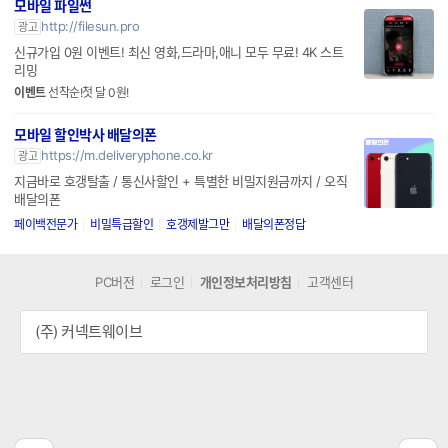
모바일 파일썬
http://filesun.pro
광고
신규가입 0원 이벤트! 최신 영화,드라마,애니 모두 무료! 4K 스트
리밍
이벤트
선착순!첫 달 0원!
모바일 할인박사 배달의폰
https://m.deliveryphone.co.kr
광고
지금바로 호갱탈출 / 통신사할인 + 특별한 비밀지원금까지 / 오직
배달의폰
페이백전문가
비밀특급할인
호갱제발그만
배달의폰정답
PC버전
로그인
개인정보처리방침
고객센터
(주) 커넥트웨이브