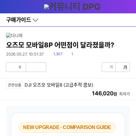
다
메뉴
나
와
홈
구매가이드
바
로
가
기
레
오즈모 모바일8P 어떤점이 달라졌을까?
이
어
읽
댓
2026.05.27. 10:51:37
1,307
1
창
음
글
토
6
가
가
글
공
비
감
공
감
DJI 오즈모 모바일8 (고급추적 콤보)
관련상품
146,020
원
최저가
NEW UPGRADE · COMPARISON GUIDE