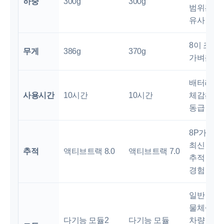
하중
300g
300g
범위는
유사
8이 조금
무게
386g
370g
가벼움
배터리
사용시간
10시간
10시간
체감은
동급
8P가
최신
추적
액티브트랙 8.0
액티브트랙 7.0
추적
경험
일반
물체·
다기능 모듈2
다기능 모듈
차량