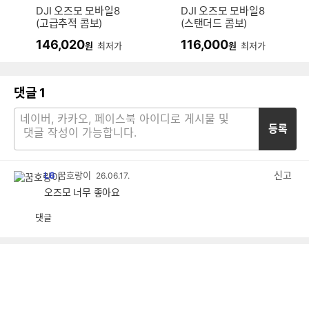
DJI 오즈모 모바일8
DJI 오즈모 모바일8
(고급추적 콤보)
(스탠더드 콤보)
146,020
116,000
원
최저가
원
최저가
댓글
1
등록
신고
L6
꿈호랑이
26.06.17.
오즈모 너무 좋아요
댓글
공
비
감
공
감