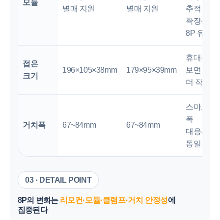
모듈
별매 지원
별매 지원
추적
확장성은
8P 유리
휴대성만
접은
196×105×38mm
179×95×39mm
보면 8이
크기
더 작음
스마트폰
폭
거치폭
67~84mm
67~84mm
대응은
동일
03 · DETAIL POINT
8P의 변화는
리모컨·모듈·클램프·거치 안정성
에
집중된다