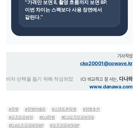
“가격만 보면 8, 촬영 흐름까지 보면 8P.
이번 차이는 스펙보다 사용 장면에서
갈린다.”
기사작성
cko20001@cowave.kr
다나와
 소비자 선택을 돕기 위해 작성되었
(C) 비교하고 잘 사는,
www.danawa.com
짐벌
짐벌카메라
스마트폰짐벌
짐벌추천
오즈모모바일
DJI짐벌
DJI오즈모모바일8
DJI오즈모모바일8P
오즈모모바일8P