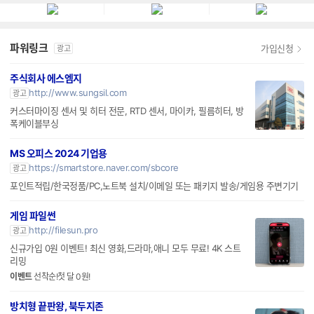
파워링크
가입신청
광고
주식회사 에스엠지
http://www.sungsil.com
광고
커스터마이징 센서 및 히터 전문, RTD 센서, 마이카, 필름히터, 방
폭케이블부싱
MS 오피스 2024 기업용
https://smartstore.naver.com/sbcore
광고
포인트적립/한국정품/PC,노트북 설치/이메일 또는 패키지 발송/게임용 주변기기
게임 파일썬
http://filesun.pro
광고
신규가입 0원 이벤트! 최신 영화,드라마,애니 모두 무료! 4K 스트
리밍
이벤트
선착순!첫 달 0원!
방치형 끝판왕, 북두지존