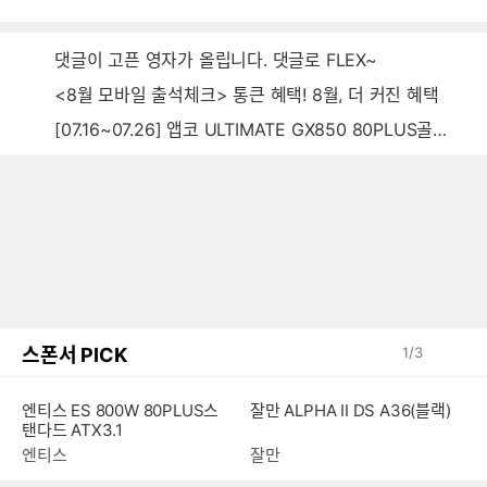
댓글이 고픈 영자가 올립니다. 댓글로 FLEX~
<8월 모바일 출석체크> 통큰 혜택! 8월, 더 커진 혜택
[07.16~07.26] 앱코 ULTIMATE GX850 80PLUS골드 풀모듈러 ATX3.0 블랙
스폰서 PICK
1
/
3
엔티스 ES 800W 80PLUS스
잘만 ALPHA II DS A36(블랙)
탠다드 ATX3.1
엔티스
잘만