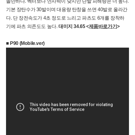
세부정보 열기/접기
쓸만하다. 벡터보다 연사력이 낮지만 단발 피해량은 더 높다.
기본 장탄수가 30발이며 대용량 탄창을 쓰면 40발로 올라간
다. 단 장전속도가 4초 정도로 느리고 파츠도 6개를 장착하
기에 파츠 의존도도 높다.
대
미지
34.65 <
제품바로가기
>
■
P90 (Mobile.ver)