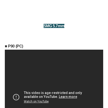
S
M
G 5.7mm
■
P90 (PC)