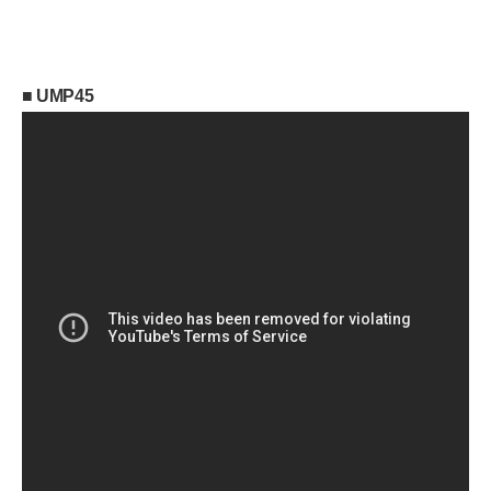
■ UMP45