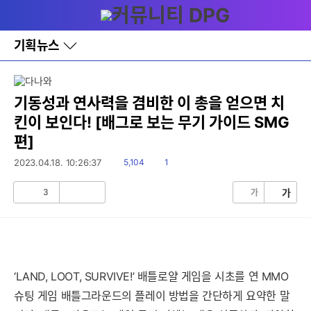
다
메뉴
나
와
홈
기획뉴스
바
로
가
기
레
기동성과 연사력을 겸비한 이 총을 얻으면 치
이
킨이 보인다! [배그로 보는 무기 가이드 SMG
어
창
편]
토
글
읽
댓
2023.04.18. 10:26:37
5,104
1
음
글
3
가
가
공
비
감
공
감
‘LAND, LOOT, SURVIVE!’ 배틀로얄 게임을 시초를 연 MMO
슈팅 게임 배틀그라운드의 플레이 방법을 간단하게 요약한 말