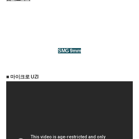
S
M
G 9mm
■
마이크로 UZI