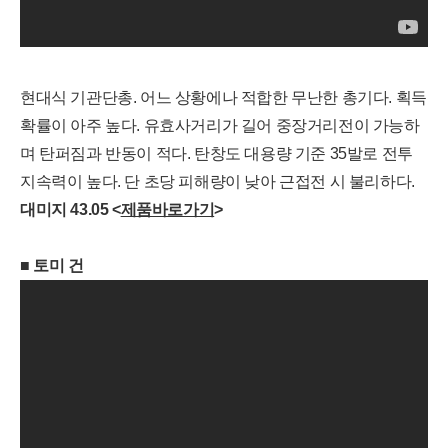
현대식 기관단총. 어느 상황에나 적합한 무난한 총기다. 획득
확률이 아주 높다. 유효사거리가 길어 중장거리전이 가능하
며 탄퍼짐과 반동이 적다. 탄창도 대용량 기준 35발로 전투
지속력이 높다. 단 초당 피해량이 낮아 근접전 시 불리하다.
대미지 43.05 <
제품바로가기
>
■
토미 건