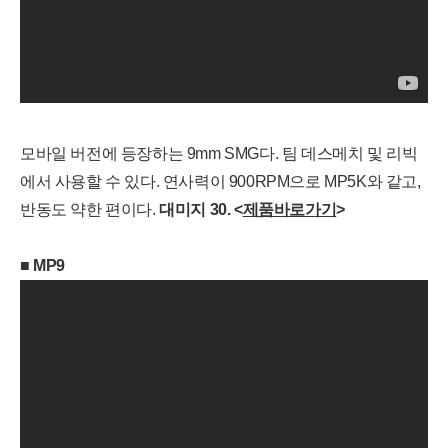
모바일 버전에 등장하는 9mm SMG다. 팀 데스메치 및 리빅
에서 사용할 수 있다. 연사력이 900RPM으로 MP5K와 같고,
반동도 약한 편이다.
대
미지
30.
<
제품바로가기
>
■
MP9