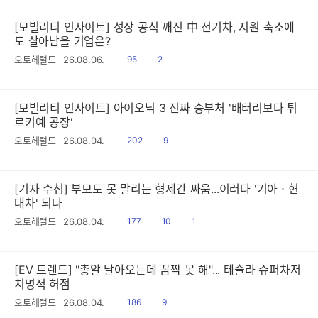
[모빌리티 인사이트] 성장 공식 깨진 中 전기차, 지원 축소에
도 살아남을 기업은?
읽
공
오토헤럴드
26.08.06.
95
2
음
감
[모빌리티 인사이트] 아이오닉 3 진짜 승부처 '배터리보다 튀
르키예 공장'
읽
공
오토헤럴드
26.08.04.
202
9
음
감
[기자 수첩] 부모도 못 말리는 형제간 싸움...이러다 '기아ㆍ현
대차' 되나
읽
공
댓
오토헤럴드
26.08.04.
177
10
1
음
감
글
[EV 트렌드] "총알 날아오는데 꼼짝 못 해"... 테슬라 슈퍼차저
치명적 허점
읽
공
오토헤럴드
26.08.04.
186
9
음
감