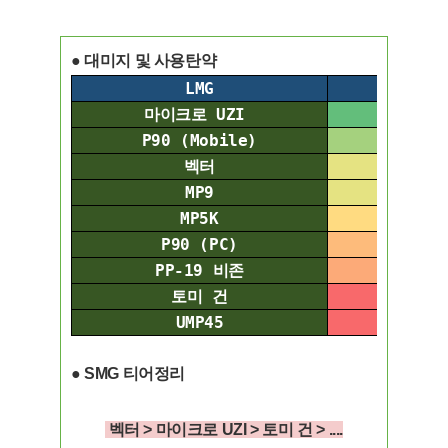
● 대미지 및 사용탄약
LMG
데미지
마이크로 UZI
27.3
P90 (Mobile)
30
벡터
32.55
MP9
32.55
MP5K
34.65
P90 (PC)
36.75
PP-19 비존
37.8
토미 건
42
UMP45
43.05
● SMG 티어정리
벡터 > 마이크로 UZI
>
토미 건 > ....