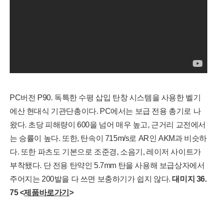
PC버전 P90. 독특한 수평 삽입 탄창 시스템을 사용한 벨기
에산 현대식 기관단총이다. PC에서는 보급 전용 총기로 나
왔다. 초당 피해량이 600을 넘어 매우 높고, 근거리 교전에서
는 승률이 높다. 또한, 탄속이 715m/s로 AR인 AKM과 비슷하
다. 또한 파츠도 기본으로 조준경, 소음기, 레이저 사이트가
부착됐다. 단 전용 탄약인 5.7mm 탄을 사용해 보급상자에서
주어지는 200발을 다 쓰면 보충하기가 쉽지 않다.
대
미지
36.
75
<
제품바로가기
>