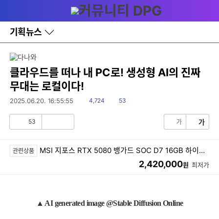
다
메뉴
나
와
홈
기획뉴스
바
로
가
기
레
클라우드를 떠나 내 PC로! 생성형 AI의 진짜
이
무대는 로컬이다!
어
창
읽
댓
2025.06.20. 16:55:55
4,724
53
토
음
글
글
53
가
가
공
비
감
공
감
MSI 지포스 RTX 5080 뱅가드 SOC D7 16GB 하이퍼프로져
관련상품
2,420,000
원
최저가
▲ AI generated image @Stable Diffusion Online