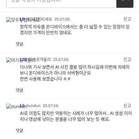
신고
L9
모두당첨되세요
25.07.06.
창작의 자유를 온디바이스에서는 좀 더 넓힐 수 있는 장점이 있
겠지만 가격이 만만치 않네요.
댓글
공
비
감
공
감
신고
L20
아기공격둘리
25.07.06.
다나와 기사 보면서 AI 사진 활용 많이 하시길래 이번에 자세히
보니 온디바이스가 아니라 서버형이군요
한번 사용해 보겠습니다 ㅎㅎ
댓글
공
비
감
공
감
신고
L5
dundun
25.07.06.
AI로 이점도 많지만 악용하는 사례가 너무 많아서.. AI 생성 이미
지나 영상에 낚이는 분들을 너무 많이 보는 듯 해요.
댓글
공
비
감
공