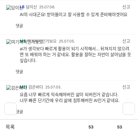
감
신고
L8
담이신
25.07.06.
AI의 시대군요! 받아들이고 잘 사용할 수 있게 준비해야겟어요
댓글
공
비
감
공
감
신고
M5
여기까지인가보오
25.07.05.
ai가 생각보다 빠르게 활용이 되기 시작해서... 뒤쳐지지 않으려
면 또 배워야 하는 거 같네요. 활용을 잘하는 자만이 살아남을 듯
싶습니다.
댓글
공
비
감
공
감
신고
M11
검은바다
25.07.05.
요즘 너무 빠르게 익숙해져버린 삶이 되버린거 같습니다.
너무 빠른 단기간에 우리 삶에 침투해버린 AI인거 같네요.
댓글
공
비
감
공
감
공
비
목록
신고
53
53
L11
피챠쿨
25.07.05.
감
공
Ai를 사용하다보니 얼마나 편한 기술인지 알겠더군요. 제대로 활
감