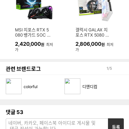
MSI 지포스 RTX 5
갤럭시 GALAX 지
080 뱅가드 SOC D
포스 RTX 5080 W
7 16GB 하이퍼프로
HITE OC D7 16GB
2,420,000
2,806,000
원
최저
원
최저
져
가
가
관련 브랜드로그
1
/
5
colorful
디앤디컴
댓글
53
등록