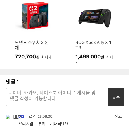
닌텐도 스위치 2 본
ROG Xbox Ally X 1
체
TB
720,700
1,499,000
원
최저가
원
최저
가
댓글
1
등록
신고
L12
타로멍
25.06.30.
오리지널 드루이드 기대되네요