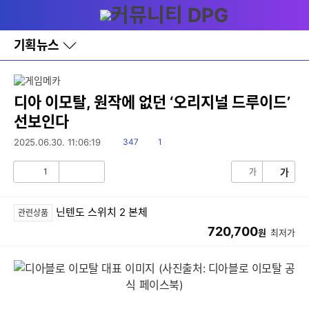
다
메뉴
나
와
홈
기획뉴스
바
로
가
기
레
디아 이모탈, 원작에 없던 ‘오리지널 드루이드’
이
선보인다
어
창
읽
댓
2025.06.30. 11:06:19
347
1
토
음
글
글
1
가
가
공
비
감
공
감
닌텐도 스위치 2 본체
관련상품
720,700
원
최저가