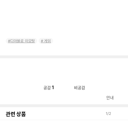
디아블로 이모탈
게임
1
공감
비공감
안내
관련 상품
1
/
2