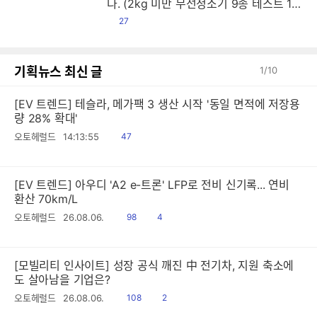
다. (2kg 미만 무선청소기 9종 테스트 1
편)
댓
27
글
기획뉴스 최신 글
1
/
10
[EV 트렌드] 테슬라, 메가팩 3 생산 시작 '동일 면적에 저장용
량 28% 확대'
읽
오토헤럴드
14:13:55
47
음
[EV 트렌드] 아우디 'A2 e-트론' LFP로 전비 신기록... 연비
환산 70km/L
읽
공
오토헤럴드
26.08.06.
98
4
음
감
[모빌리티 인사이트] 성장 공식 깨진 中 전기차, 지원 축소에
도 살아남을 기업은?
읽
공
오토헤럴드
26.08.06.
108
2
음
감