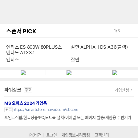
스폰서 PICK
1
/
3
엔티스 ES 800W 80PLUS스
잘만 ALPHA II DS A36(블랙)
탠다드 ATX3.1
엔티스
잘만
파워링크
가입신청
광고
MS 오피스 2024 기업용
https://smartstore.naver.com/sbcore
광고
포인트적립/한국정품/PC,노트북 설치/이메일 또는 패키지 발송/게임용 주변기기
PC버전
로그인
개인정보처리방침
고객센터