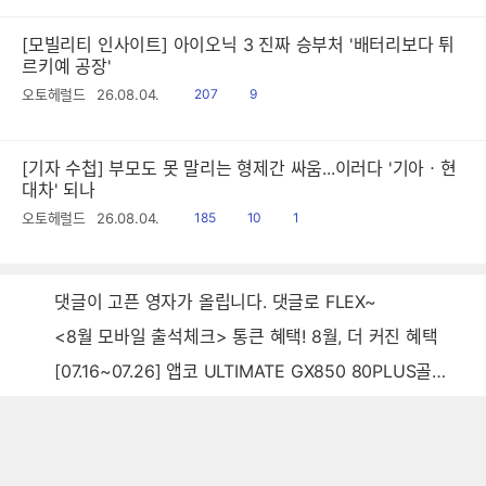
[모빌리티 인사이트] 아이오닉 3 진짜 승부처 '배터리보다 튀
르키예 공장'
읽
공
오토헤럴드
26.08.04.
207
9
음
감
[기자 수첩] 부모도 못 말리는 형제간 싸움...이러다 '기아ㆍ현
대차' 되나
읽
공
댓
오토헤럴드
26.08.04.
185
10
1
음
감
글
댓글이 고픈 영자가 올립니다. 댓글로 FLEX~
<8월 모바일 출석체크> 통큰 혜택! 8월, 더 커진 혜택
[07.16~07.26] 앱코 ULTIMATE GX850 80PLUS골드 풀모듈러 ATX3.0 블랙