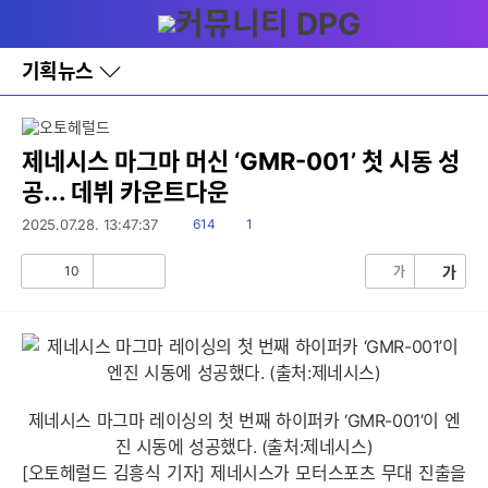
다
메뉴
나
와
홈
기획뉴스
바
로
가
기
레
제네시스 마그마 머신 ‘GMR-001’ 첫 시동 성
이
공... 데뷔 카운트다운
어
창
읽
댓
2025.07.28. 13:47:37
614
1
토
음
글
글
10
가
가
공
비
감
공
감
제네시스 마그마 레이싱의 첫 번째 하이퍼카 ‘GMR-001’이 엔
진 시동에 성공했다. (출처:제네시스)
[오토헤럴드 김흥식 기자] 제네시스가 모터스포츠 무대 진출을