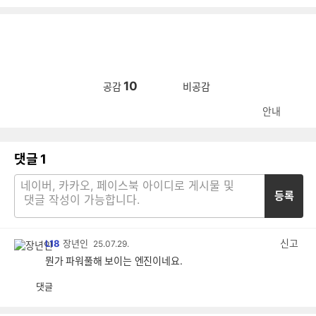
10
공감
비공감
안내
댓글
1
등록
신고
L18
장년인
25.07.29.
뭔가 파워풀해 보이는 엔진이네요.
댓글
공
비
감
공
감