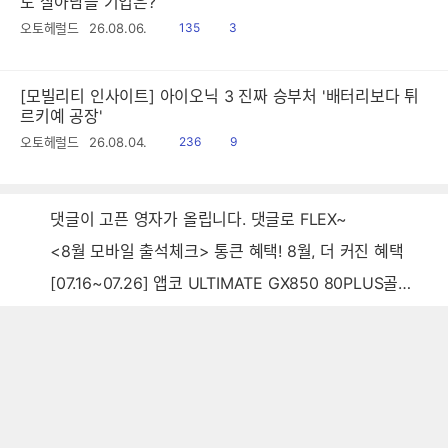
도 살아남을 기업은?
읽
공
오토헤럴드
26.08.06.
135
3
음
감
[모빌리티 인사이트] 아이오닉 3 진짜 승부처 '배터리보다 튀
르키예 공장'
읽
공
오토헤럴드
26.08.04.
236
9
음
감
댓글이 고픈 영자가 올립니다. 댓글로 FLEX~
<8월 모바일 출석체크> 통큰 혜택! 8월, 더 커진 혜택
[07.16~07.26] 앱코 ULTIMATE GX850 80PLUS골드 풀모듈러 ATX3.0 블랙