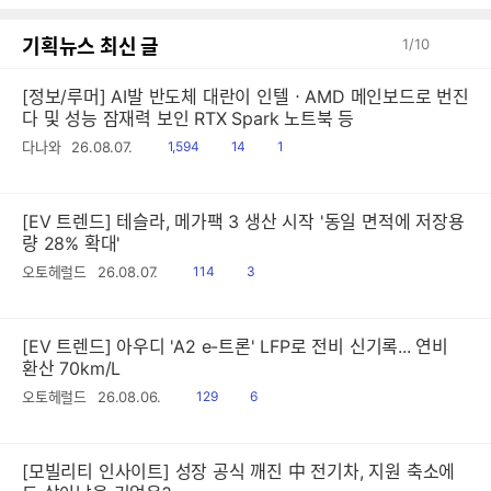
기획뉴스 최신 글
1
/
10
[정보/루머] AI발 반도체 대란이 인텔ㆍAMD 메인보드로 번진
다 및 성능 잠재력 보인 RTX Spark 노트북 등
읽
공
댓
다나와
26.08.07.
1,594
14
1
음
감
글
[EV 트렌드] 테슬라, 메가팩 3 생산 시작 '동일 면적에 저장용
량 28% 확대'
읽
공
오토헤럴드
26.08.07.
114
3
음
감
[EV 트렌드] 아우디 'A2 e-트론' LFP로 전비 신기록... 연비
환산 70km/L
읽
공
오토헤럴드
26.08.06.
129
6
음
감
[모빌리티 인사이트] 성장 공식 깨진 中 전기차, 지원 축소에