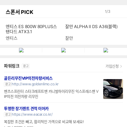
스폰서 PICK
1
/
3
엔티스 ES 800W 80PLUS스
잘만 ALPHA II DS A36(블랙)
탠다드 ATX3.1
엔티스
잘만
파워링크
가입신청
광고
골든리무진VIP의전차량서비스
http://www.goldenlimo.co.kr
광고
벤츠스프린터 스타크래프트밴 카니발하이리무진 익스프레스밴 V
IP의전 의전차량 리무진
투명한 장기렌트 견적 이어카
https://www.eacar.co.kr/
광고
복잡한 조건은 빼고, 합리적인 가격으로 비교해 보세요!