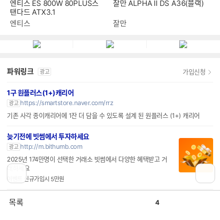
엔티스 ES 800W 80PLUS스
잘만 ALPHA II DS A36(블랙)
탠다드 ATX3.1
엔티스
잘만
파워링크
가입신청
광고
1구 원플러스(1+)캐리어
https://smartstore.naver.com/rrz
광고
기존 사각 종이캐리어에 1잔 더 담을 수 있도록 설계 된 원플러스 (1+) 캐리어
늦기전에 빗썸에서 투자하세요
http://m.bithumb.com
광고
2025년 174만명이 선택한 거래소 빗썸에서 다양한 혜택받고 거
래하세요
이벤트
신규가입시 5만원
월정액유지보수 공장화재처리
공
비
목록
4
감
공
http://blog.naver.com/met8257n
광고
감