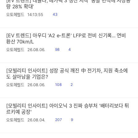
[EV 트렌드] 테슬라, 메가팩 3 생산 시작 '동일 면적에 저장용
량 28% 확대'
읽
오토헤럴드
14:13:55
43
음
[EV 트렌드] 아우디 'A2 e-트론' LFP로 전비 신기록... 연비
환산 70km/L
읽
공
오토헤럴드
26.08.06.
98
4
음
감
[모빌리티 인사이트] 성장 공식 깨진 中 전기차, 지원 축소에
도 살아남을 기업은?
읽
공
오토헤럴드
26.08.06.
108
2
음
감
[모빌리티 인사이트] 아이오닉 3 진짜 승부처 '배터리보다 튀
르키예 공장'
읽
공
오토헤럴드
26.08.04.
207
9
음
감