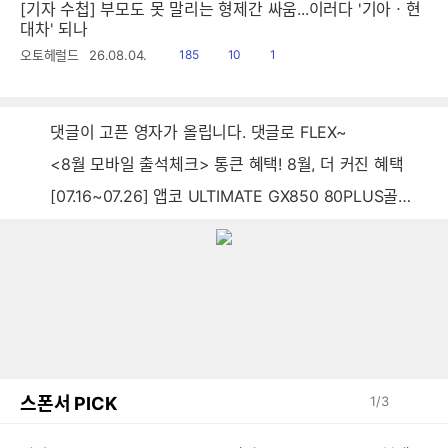
[기자 수첩] 부모도 못 말리는 형제간 싸움...이러다 '기아ㆍ현
대차' 되나
읽
공
댓
오토헤럴드
26.08.04.
185
10
1
음
감
글
댓글이 고픈 영자가 올립니다. 댓글로 FLEX~
<8월 모바일 출석체크> 통큰 혜택! 8월, 더 커진 혜택
[07.16~07.26] 앱코 ULTIMATE GX850 80PLUS골드 풀모듈러 ATX3.0 블랙
스폰서 PICK
1
/
3