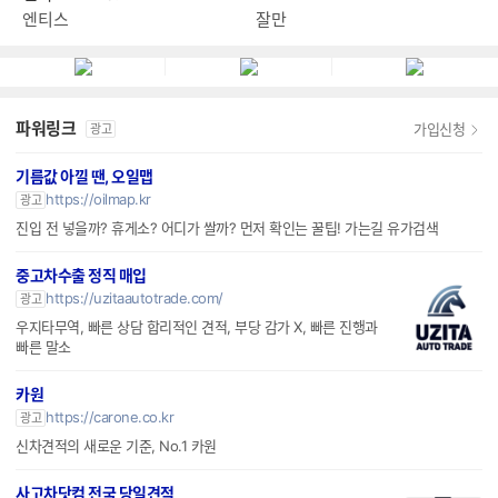
엔티스
잘만
파워링크
가입신청
광고
기름값 아낄 땐, 오일맵
https://oilmap.kr
광고
진입 전 넣을까? 휴게소? 어디가 쌀까? 먼저 확인는 꿀팁! 가는길 유가검색
중고차수출 정직 매입
https://uzitaautotrade.com/
광고
우지타무역, 빠른 상담 합리적인 견적, 부당 감가 X, 빠른 진행과
빠른 말소
카원
https://carone.co.kr
광고
신차견적의 새로운 기준, No.1 카원
사고차닷컴 전국 당일견적