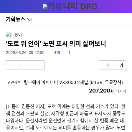
다
메뉴
나
와
홈
기획뉴스
바
로
가
기
레
‘도로 위 언어’ 노면 표시 의미 살펴보니
이
어
읽
댓
2026.05.26. 09:47:50
418
1
창
음
글
토
3
가
가
글
공
비
감
공
감
팅크웨어 아이나비 VX3000 2채널 (64GB, 무료장착)
관련상품
207,200
원
최저가
[IT동아 김동진 기자] 도로 위에는 다양한 선과 기호가 있다. 흰
색 점선과 노란색 실선, 사각형 빗금과 마름모 표시까지 종류도
다양하다. 운전자라면 운전면허 필기시험에서 한 번쯤 배운 내
용이지만, 실제 도로에서는 의미를 혼동하는 경우가 많다. 노면