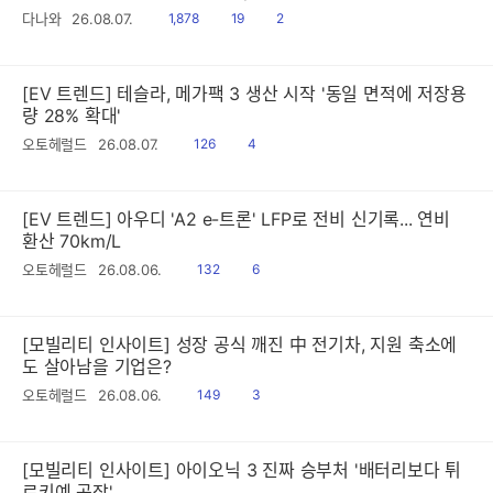
읽
공
댓
다나와
26.08.07.
1,878
19
2
음
감
글
[EV 트렌드] 테슬라, 메가팩 3 생산 시작 '동일 면적에 저장용
량 28% 확대'
읽
공
오토헤럴드
26.08.07.
126
4
음
감
[EV 트렌드] 아우디 'A2 e-트론' LFP로 전비 신기록... 연비
환산 70km/L
읽
공
오토헤럴드
26.08.06.
132
6
음
감
[모빌리티 인사이트] 성장 공식 깨진 中 전기차, 지원 축소에
도 살아남을 기업은?
읽
공
오토헤럴드
26.08.06.
149
3
음
감
[모빌리티 인사이트] 아이오닉 3 진짜 승부처 '배터리보다 튀
르키예 공장'