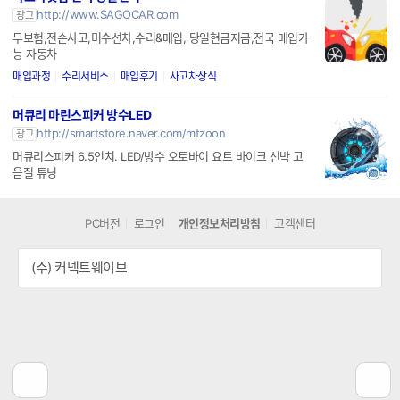
http://www.SAGOCAR.com
광고
무보험,전손사고,미수선차,수리&매입, 당일현금지금,전국 매입가
능 자동차
매입과정
수리서비스
매입후기
사고차상식
머큐리 마린스피커 방수LED
http://smartstore.naver.com/mtzoon
광고
머큐리스피커 6.5인치. LED/방수 오토바이 요트 바이크 선박 고
음질 튜닝
PC버전
로그인
개인정보처리방침
고객센터
(주) 커넥트웨이브