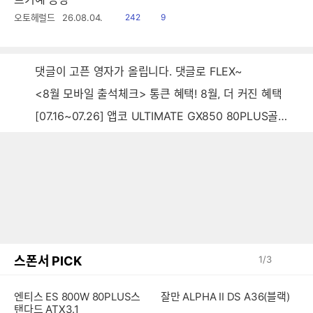
읽
공
오토헤럴드
26.08.04.
242
9
음
감
댓글이 고픈 영자가 올립니다. 댓글로 FLEX~
<8월 모바일 출석체크> 통큰 혜택! 8월, 더 커진 혜택
[07.16~07.26] 앱코 ULTIMATE GX850 80PLUS골드 풀모듈러 ATX3.0 블랙
스폰서 PICK
1
/
3
엔티스 ES 800W 80PLUS스
잘만 ALPHA II DS A36(블랙)
탠다드 ATX3.1