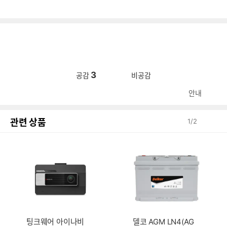
3
공감
비공감
안내
관련 상품
1
/
2
팅크웨어 아이나비
델코 AGM LN4(AG