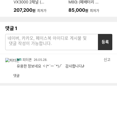
VX3000 2채널 (64
M80) (폐배터리 반
GB, 무료장착)
납)
207,200
85,000
원
최저가
원
최저가
댓글
1
등록
신고
M1
피터폰
26.05.28.
유용한 정보네요 ヾ(*´ー`*)ﾉ゛ 감사합니다♪
댓글
공
비
감
공
감