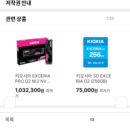
저작권 안내
관련 상품
1
/
20
키오시아 EXCERIA
키오시아 SD EXCE
PRO G2 M.2 NVM
RIA G2 (256GB)
e (2TB)
1,032,300
75,000
원
최저
원
최저가
가
관련 브랜드로그
1
/
1
공
비
목록
13
감
공
감