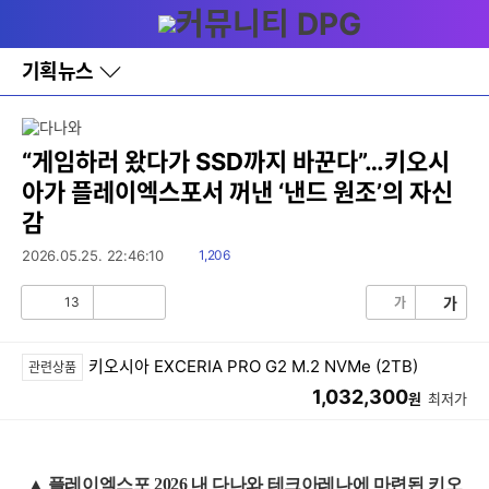
다
메뉴
나
와
홈
기획뉴스
바
로
가
기
레
“게임하러 왔다가 SSD까지 바꾼다”…키오시
이
아가 플레이엑스포서 꺼낸 ‘낸드 원조’의 자신
어
창
감
토
글
읽
2026.05.25. 22:46:10
1,206
음
13
가
가
공
비
감
공
감
키오시아 EXCERIA PRO G2 M.2 NVMe (2TB)
관련상품
1,032,300
원
최저가
▲ 플레이엑스포 2026 내 다나와 테크아레나에 마련된 키오